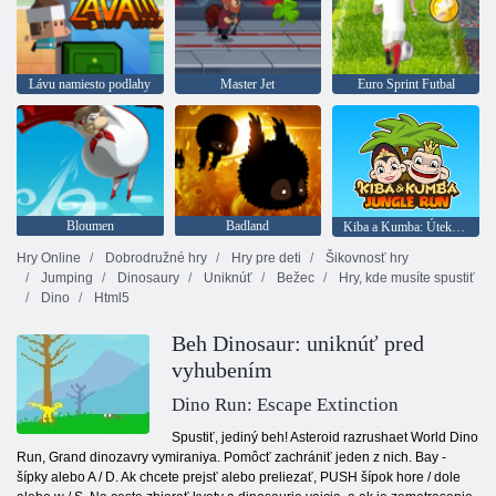
Lávu namiesto podlahy
Master Jet
Euro Sprint Futbal
Bloumen
Badland
Kiba a Kumba: Útek v džungli
Hry Online
Dobrodružné hry
Hry pre deti
Šikovnosť hry
Jumping
Dinosaury
Uniknúť
Bežec
Hry, kde musíte spustiť
Dino
Html5
Beh Dinosaur: uniknúť pred
vyhubením
Dino Run: Escape Extinction
Spustiť, jediný beh! Asteroid razrushaet World Dino
Run, Grand dinozavry vymiraniya. Pomôcť zachrániť jeden z nich. Bay -
šípky alebo A / D. Ak chcete prejsť alebo preliezať, PUSH šípok hore / dole