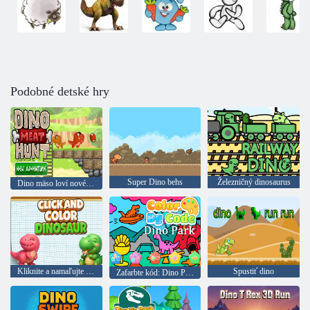
Podobné detské hry
Super Dino behs
Železničný dinosaurus
Dino mäso loví nové dobrodružstvo
Kliknite a namaľujte dinosaury
Spustiť dino
Zafarbte kód: Dino Park