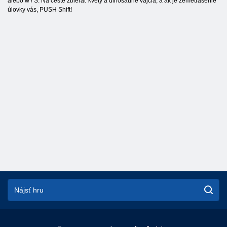
alebo w / S. Na ceste zbierať kvety a dinosaurie vajcia, a ak je zemetrasenie
úlovky vás, PUSH Shift!