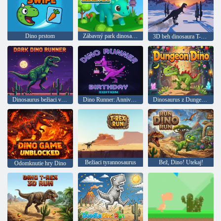
Dino prstom
Zábavný park dinosaurov
3D beh dinosaura T-Rexa
Dinosaurus bežiaci v tme
Dino Runner: Anniversary Edition
Dinosaurus z Dungeonu
Bežiaci tyrannosaurus
Bež, Dino! Utekaj!
Odomknutie hry Dino