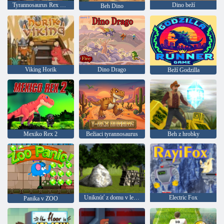
Tyrannosaurus Rex beží v 3D
Dino beží
Beh Dino
Viking Horik
Dino Drago
Beží Godzilla
Mexiko Rex 2
Bežiaci tyrannosaurus
Beh z hrobky
Uniknúť z domu v lese: Episode 2
Electric Fox
Panika v ZOO