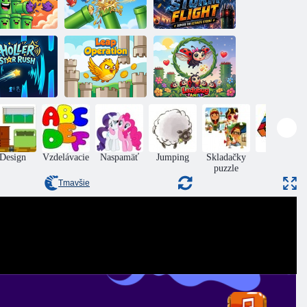
Lietajúce
potrubia
Vták letí
Búrkový let
Starscream:
Závod
Operácia Vzlet
Lienka rodinka
Design
Vzdelávacie
Naspamäť
Jumping
Skladačky
Puzzle
puzzle
Tmavšie