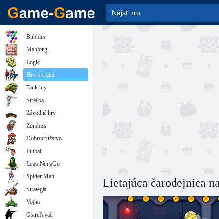
Bubbles
Mahjong
Logic
Hry pre deti
Tank hry
Streľba
Závodné hry
Zombies
Dobrodružstvo
Futbal
Lego NinjaGo
Spider-Man
Lietajúca čarodejnica n
Stratégia
Vojna
Ostreľovač