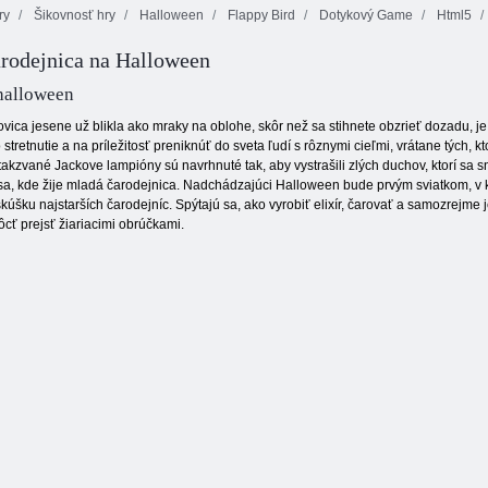
ry
Šikovnosť hry
Halloween
Flappy Bird
Dotykový Game
Html5
arodejnica na Halloween
Mahjong
Orange ranč
Fortuna
Gems: Bubbles
 halloween
ovica jesene už blikla ako mraky na oblohe, skôr než sa stihnete obzrieť dozadu, 
 stretnutie a na príležitosť preniknúť do sveta ľudí s rôznymi cieľmi, vrátane tých, 
 takzvané Jackove lampióny sú navrhnuté tak, aby vystrašili zlých duchov, ktorí sa
sa, kde žije mladá čarodejnica. Nadchádzajúci Halloween bude prvým sviatkom, v 
ku najstarších čarodejníc. Spýtajú sa, ako vyrobiť elixír, čarovať a samozrejme j
ôcť prejsť žiariacimi obrúčkami.