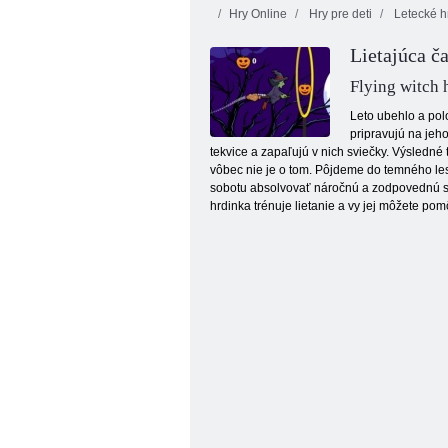
Hry Online
Hry pre deti
Letecké h
Lietajúca č
Flying witch
Leto ubehlo a pol
pripravujú na jeho
tekvice a zapaľujú v nich sviečky. Výsledné
Halloween s Angelou
vôbec nie je o tom. Pôjdeme do temného le
sobotu absolvovať náročnú a zodpovednú skúš
hrdinka trénuje lietanie a vy jej môžete pom