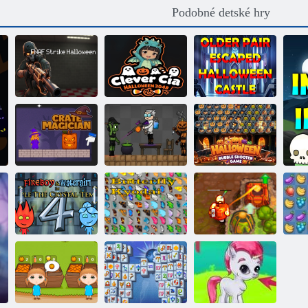
Podobné detské hry
Starší pár utiekol
Five Nights at
z
Freddy's:
Smart Kia:
halloweenskeho
Halloween Bash
Halloween 2048
hradu
Halloweenske
Halloweenská
ihrisko: Faction
hra na strieľanie
Magická skrinka
Wars
bublín
Fireboy a
Watergirl 4:
Prekliaty poklad
Crystal Temple
Motýľ Kyodai
2