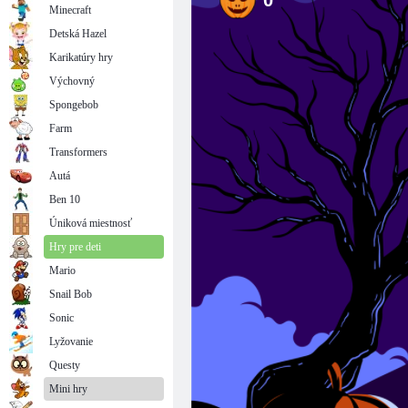
Minecraft
Detská Hazel
Karikatúry hry
Výchovný
Spongebob
Farm
Transformers
Autá
Ben 10
Úniková miestnosť
Hry pre deti
Mario
Snail Bob
Sonic
Lyžovanie
Questy
Mini hry