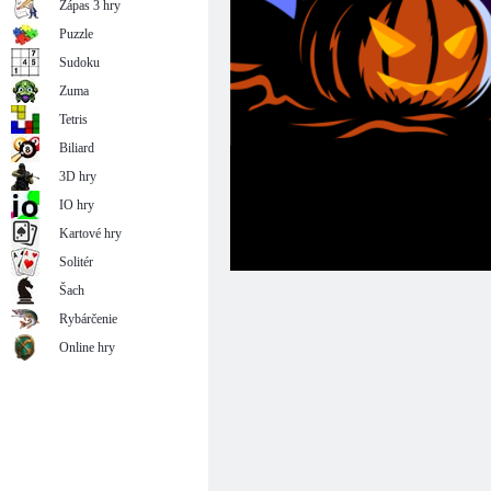
Zápas 3 hry
Puzzle
Sudoku
Zuma
Tetris
Biliard
3D hry
IO hry
Kartové hry
Solitér
Šach
Rybárčenie
Online hry