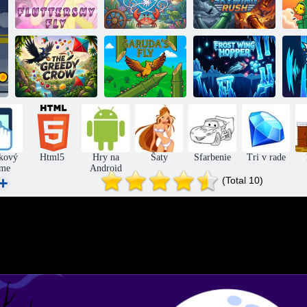
Fluttershy Flight
Polvart
Skywing Rush
Jumper s
ľadovými
Lakomá vrana
Let Garuda
krídelkami
kový
Html5
Hry na
Šaty
Sfarbenie
Tri v rade
me
Android
(Total 10)