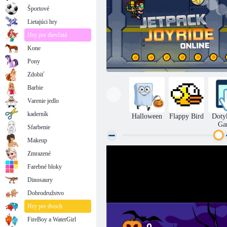
Športové
Lietajúci hry
Hry pre dievčatá
Kone
Pony
Zdobiť
Barbie
Varenie jedlo
kaderník
Halloween
Flappy Bird
Doty
Ga
Sfarbenie
Makeup
Zmrazené
Adventurer online jet pack
Farebné bloky
Dinosaury
Dobrodružstvo
Hry pre dvoch
FireBoy a WaterGirl