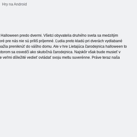
Hry na Android
je Halloween predo dvermi. Všetci obyvatelia druhého sveta sa medzitým
ktoré pre nás nie sú príliš príjemné. Ľudia preto kladú pri dverách vydlabané
 snažia preniknúť do vášho domu. Ale v hre Lietajúca čarodejnica halloween to
ktorom sa osvedčí ako skutočná čarodejnica. Najskôr však bude musieť v
e veľmi dôležité vedieť ovládať svoju metlu suverénne. Práve teraz naša