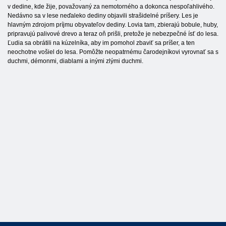
v dedine, kde žije, považovaný za nemotorného a dokonca nespoľahlivého.
Nedávno sa v lese neďaleko dediny objavili strašidelné príšery. Les je
hlavným zdrojom príjmu obyvateľov dediny. Lovia tam, zbierajú bobule, huby,
pripravujú palivové drevo a teraz oň prišli, pretože je nebezpečné ísť do lesa.
Ľudia sa obrátili na kúzelníka, aby im pomohol zbaviť sa príšer, a ten
neochotne vošiel do lesa. Pomôžte neopatrnému čarodejníkovi vyrovnať sa s
duchmi, démonmi, diablami a inými zlými duchmi.