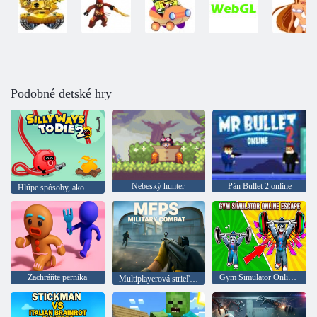
Podobné detské hry
Nebeský hunter
Pán Bullet 2 online
Hlúpe spôsoby, ako zomrieť 2
Zachráňte perníka
Gym Simulator Online Útek
Multiplayerová strieľačka z pohľadu prvej osoby Vojenský boj