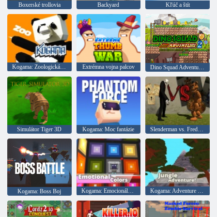
Boxerské trollovia
Backyard
Kľúč a štít
Kogama: Zoologická záhrada
Extrémna vojna palcov
Dino Squad Adventure 2
Simulátor Tiger 3D
Kogama: Moc fantázie
Slenderman vs. Freddie Fazber
Kogama: Emocionálne farby
Kogama: Adventure Jungle Adventure
Kogama: Boss Boj