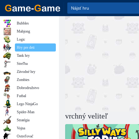
Bubbles
Mahjong
Logic
Hry pre deti
Tank hry
Streľba
Závodné hry
Zombies
Dobrodružstvo
Futbal
Lego NinjaGo
Spider-Man
vrchný veliteľ
Stratégia
Vojna
Ostreľovač