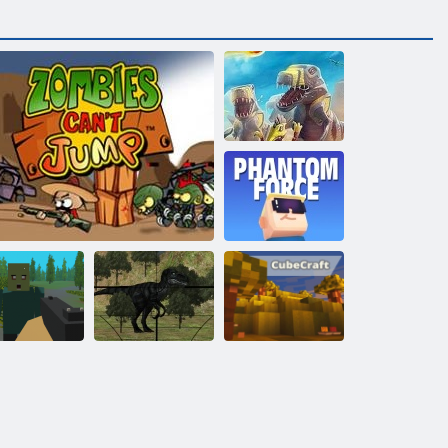
D-Day: Rush -
Tower Defense
Kogama: Moc
fantázie
Jurassic Period:
Kogama:
ežitie pixelov
Zombies nevedia skákať
Lov dinosaurov
Kubické remeslo