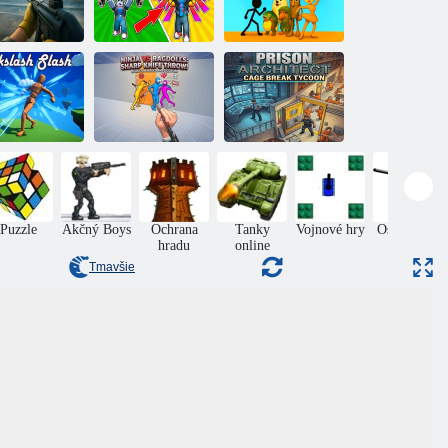
ltiplayerová
strieľačka z
ohľadu prvej
Stickman vs
oby Vojenský
Gym Simulator
taliansky
boj
Online Útek
brainrot
Ninja vs.
handrová
bábika:
Väzenský
Hádzanie ostrým
architekt: Tajný
paľovať sa
nožom!
útek z klietky
Puzzle
Akčný Boys
Ochrana
Tanky
Vojnové hry
Ostreľovač
hradu
online
Tmavšie