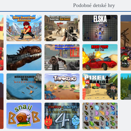
Podobné detské hry
Obby: Sword
Hero
Strieľacie zbrane
Adventures
v prvej línii
Elska
Prezlečený sila:
Road Fury
Rex v Mexiku
Zombie Survival
Desert
Vojna bitevných
lodí: Multiplayer
Tanko. io
Pixel bojovník
Pr