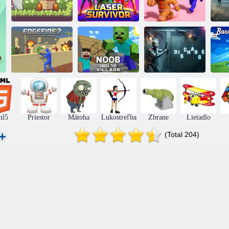
Mu
p
Preživší s
Zachráňte
os
Nebeský hunter
laserom
perníka
Fire on the Edge
Noob zachráni
2
dedinu
Vypúšťanie
O
ml5
Priestor
Mátoha
Lukostreľba
Zbrane
Lietadlo
(Total 204)