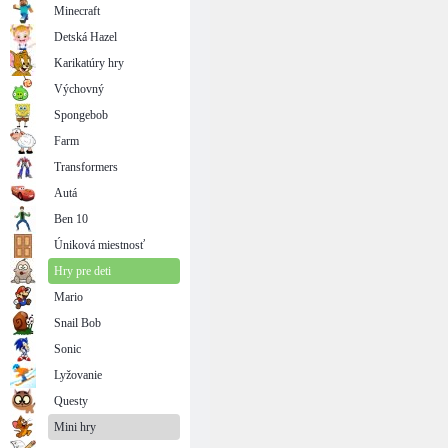
Minecraft
Detská Hazel
Karikatúry hry
Výchovný
Spongebob
Farm
Transformers
Autá
Ben 10
Úniková miestnosť
Hry pre deti
Mario
Snail Bob
Sonic
Lyžovanie
Questy
Mini hry