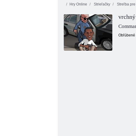
Hry Online
Strieľačky
Streľba pre
vrchný 
Comman
Obľúbené m
COGAM: Four-war