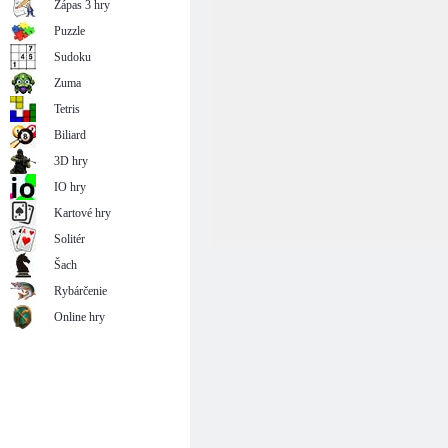
Zápas 3 hry
Puzzle
Sudoku
Zuma
Tetris
Biliard
3D hry
IO hry
Kartové hry
Solitér
Šach
Rybárčenie
Online hry