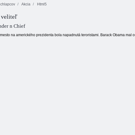
 chlapcov
Akcia
Html5
Fireboy a
veliteľ
Watergirl 4:
Slimák 1
Crystal Temple
Motýľ Kyodai
der n Chief
esto na amerického prezidenta bola napadnutá teroristami. Barack Obama mal oso