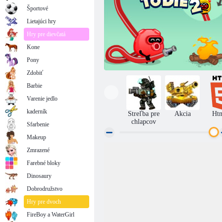
Športové
Lietajúci hry
Hry pre dievčatá
Kone
Pony
Zdobiť
Barbie
Varenie jedlo
kaderník
Streľba pre
Akcia
Ht
chlapcov
Sfarbenie
Makeup
Zmrazené
Hlúpe spôsoby, ako zomrieť 2
Farebné bloky
Dinosaury
Dobrodružstvo
Hry pre dvoch
FireBoy a WaterGirl