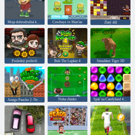
Moja dobrodružná kniha 2
Cowboys vs Marťan
Zlatý důl
Posledný preživší
Bob The Lupker 4
Simulátor Tiger 3D
Noha chinko
Späť na Candyland 4: Lollipop Garden
Amigo Pancho 2: New York Party