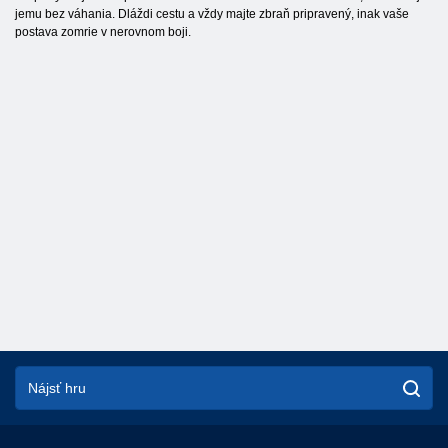
jemu bez váhania. Dláždi cestu a vždy majte zbraň pripravený, inak vaše
postava zomrie v nerovnom boji.