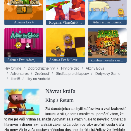
Adam a Eva 4
Adam a Eva: Lunatic
Kogama: Vianočné Parkour
Adam a Eva: Adam, duch
Adam a Eva 8: Love Quest
Zombies nevedia skákať
Hry Online
Dobrodružné hry
Hry pre deti
Akčný Boys
Adventures
Zručnosť
Streľba pre chlapcov
Dotykový Game
Html5
Hry na Android
Návrat kráľa
King's Return
Zlá čarodejnica zachytil kráľovstva a vzal kráľovskú
korunu a silu, a teraz musíte mu pomôcť v tom, že
to nie je! Váš hrdina sa snažil vyrovnať sa s vrazhin, ale to nevyšlo. Strieľať s
hlavným hrdinom hry na stráží zákernú čarodejnice, aby uvoľnili cestu kráľa
zla peny. Ak je vaša postava náhodou dostane do rúk strážnikov, že likviduje