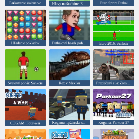
Parkovanie šialenstvo
Euro Sprint Futbal
Hlavy na štadióne: Euro futbal
Hľadanie pokladov
Futbalový headz pohár 2
Euro 2016: Sankcie
Svetový pohár: Sankcie
Rex v Mexiku
Prezlečený sila: Zombie Survival
Kogama: Lyžiarske skoky!
Kogama: Parkour 27
COGAM: Four-war