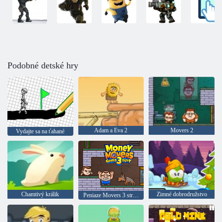
Podobné detské hry
Adam a Eva 2
Movers 2
Vydajte sa na ťahané
Chamtivý králik
Zimné dobrodružstvo
Peniaze Movers 3 strážne povinnosti