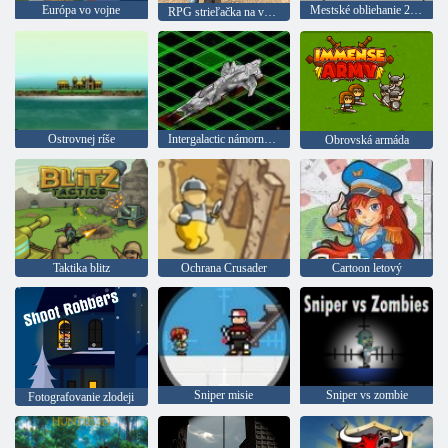
Európa vo vojne
Mestské obliehanie 2 - letovisko Siege
RPG strieľačka na vojakov
Ostrovnej ríše
Intergalactic námorná bitka
Obrovská armáda
Taktika blitz
Ochrana Crusader
Cartoon letový
Sniper misie
Sniper vs zombie
Fotografovanie zlodeji