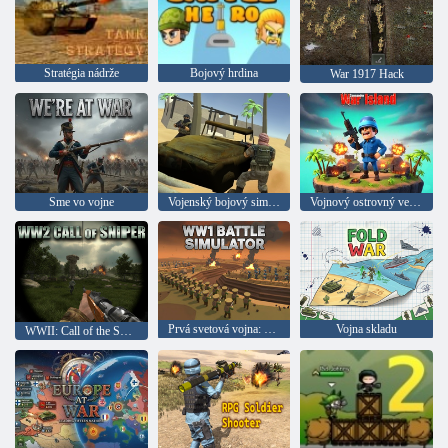
Stratégia nádrže
Bojový hrdina
War 1917 Hack
Sme vo vojne
Vojenský bojový simulátor
Vojnový ostrovný veliteľ
Prvá svetová vojna: Battle Simulator
Vojna skladu
WWII: Call of the Sniper