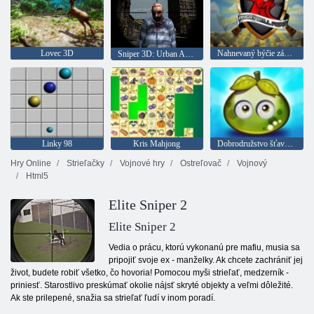
Lovec 3D
Nahnevaný býčie zápasy
Sniper 3D: Urban Apocalypse
Linky 98
Kris Mahjong
Dobrodružstvo šťavnatých bobúľ
Hry Online
Strieľačky
Vojnové hry
Ostreľovač
Vojnový
Html5
Elite Sniper 2
Elite Sniper 2
Vedia o prácu, ktorú vykonanú pre mafiu, musia sa
pripojiť svoje ex - manželky. Ak chcete zachrániť jej
život, budete robiť všetko, čo hovoria! Pomocou myši strieľať, medzerník -
priniesť. Starostlivo preskúmať okolie nájsť skryté objekty a veľmi dôležité.
Ak ste prilepené, snažia sa strieľať ľudí v inom poradí.