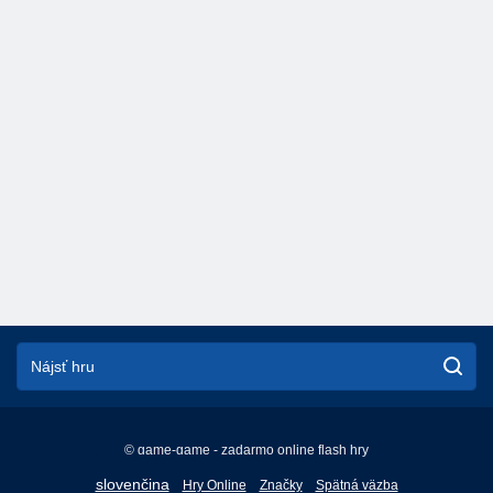
© game-game - zadarmo online flash hry
English
slovenčina
Hry Online
Značky
Spätná väzba