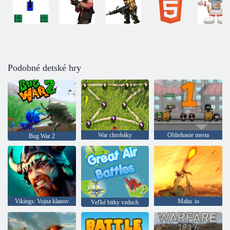
Podobné detské hry
War chrobáky
Obliehanie mesta
Bug War 2
Vikings: Vojna klanov
Malta. io
Veľké bitky vzduch