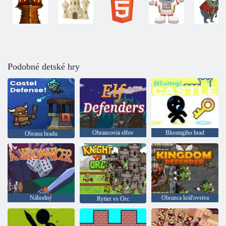
Podobné detské hry
Obrancovia elfov
Bloomgiho hrad
Obrana hradu
Náhodný
Obranca kráľovstva
Rytier vs Orc