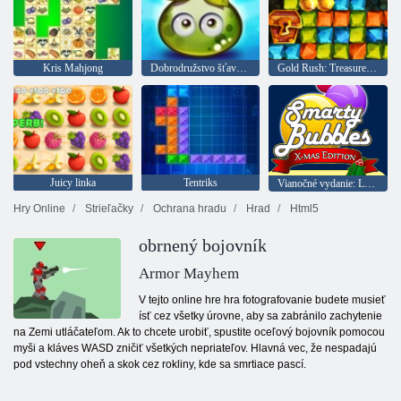
Kris Mahjong
Dobrodružstvo šťavnatých bobúľ
Gold Rush: Treasure Hunter
Juicy linka
Tentriks
Vianočné vydanie: Legrační bubliny
Hry Online
Strieľačky
Ochrana hradu
Hrad
Html5
obrnený bojovník
Armor Mayhem
V tejto online hre hra fotografovanie budete musieť
ísť cez všetky úrovne, aby sa zabránilo zachytenie
na Zemi utláčateľom. Ak to chcete urobiť, spustite oceľový bojovník pomocou
myši a kláves WASD zničiť všetkých nepriateľov. Hlavná vec, že ​​nespadajú
pod vstechny oheň a skok cez rokliny, kde sa smrtiace pascí.