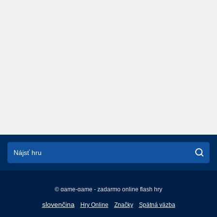
© game-game - zadarmo online flash hry
English
slovenčina
Hry Online
Značky
Spätná väzba