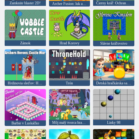
Zamknite blaster 2D!
Čierny kráľ: Ochrana hradu
Archer Fusion: luk a šípka
Zámok
Hrad Korovy
Slávne kráľovstvo
Hrdinovia sleďov: Hradná vojna
Trón
Detská hračkárska sada mobil
Môj malý tvorca hradu Pony
Linky 98
Barbie v Luskáčko