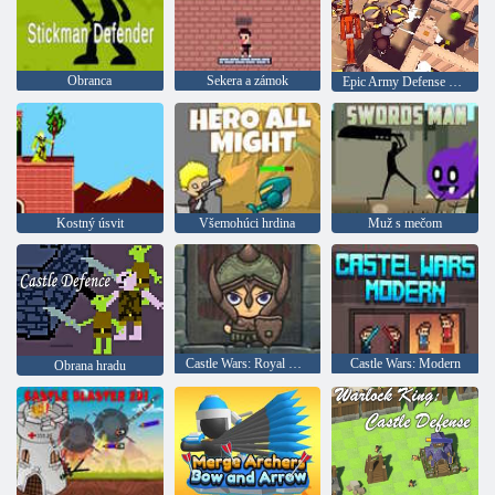
Obranca
Sekera a zámok
Epic Army Defense Stúpajúca vojna
Kostný úsvit
Všemohúci hrdina
Muž s mečom
Castle Wars: Royal Break and Drag
Castle Wars: Modern
Obrana hradu