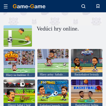
Vedúci hry online.
Hlavy arény: futbalové hviezdy
Basketbalové hviezdy
Hlavy na štadióne: Euro futbal
Hlavný futbal 2 hráč
Basketbalový hrdina
Futbalové legendy 2026