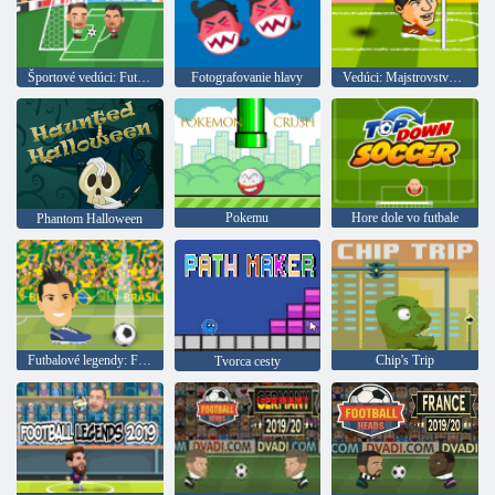
Športové vedúci: Futbal Championship
Fotografovanie hlavy
Vedúci: Majstrovstvá sveta
Pokemu
Hore dole vo futbale
Phantom Halloween
Futbalové legendy: Futbalové hlavy
Chip's Trip
Tvorca cesty