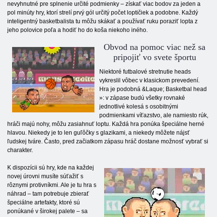
nevyhnutné pre splnenie určité podmienky – získať viac bodov za jeden a
pol minúty hry, ktorí strelí prvý gól určitý počet loptičiek a podobne. Každý
inteligentný basketbalista tu môžu skákať a používať ruku poraziť lopta z
jeho polovice poľa a hodiť ho do koša niekoho iného.
Obvod na pomoc viac než sa
pripojiť vo svete športu
Niektoré futbalové stretnutie heads
vykreslil vôbec v klasickom prevedení.
Hra je podobná &Laque; Basketbal head
»: v zápase budú všetky rovnaké
jednotlivé kolesá s osobitnými
podmienkami víťazstvo, ale namiesto rúk,
hráči majú nohy, môžu zasiahnuť loptu. Každá hra ponúka špeciálne herné
hlavou. Niekedy je to len guľôčky s glazikami, a niekedy môžete nájsť
ľudskej tváre. Často, pred začiatkom zápasu hráč dostane možnosť vybrať si
charakter.
K dispozícii sú hry, kde na každej
novej úrovni musíte súťažiť s
rôznymi protivníkmi. Ale je tu hra s
náhrad – tam potrebuje zbierať
špeciálne artefakty, ktoré sú
ponúkané v širokej palete – sa