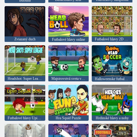
Bublina
Zviazaný duch
Futbalové hlavy 2D 2023
Futbalové hlavy online
Headshot: Super League
Majstrovstvá sveta v minifutbale
Halloweenske futbalové hlavy
Futbalové hlavy Upin a Ipin
Hra Squid Puzzle
Hrdinské hlavy a nohy