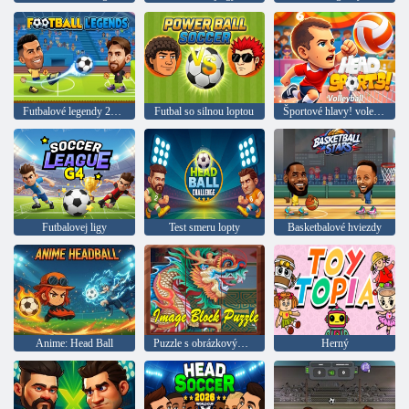
Futbalové legendy 2026
Futbal so silnou loptou
Športové hlavy! volejbal
Futbalovej ligy
Test smeru lopty
Basketbalové hviezdy
Anime: Head Ball
Puzzle s obrázkovým blokom
Herný