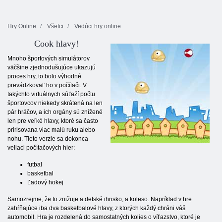
Hry Online
Všetci
Vedúci hry online.
Cook hlavy!
Mnoho športových simulátorov
väčšine zjednodušujúce ukazujú
proces hry, to bolo výhodné
prevádzkovať ho v počítači. V
takýchto virtuálnych súťaží počtu
športovcov niekedy skrátená na len
pár hráčov, a ich orgány sú znížené
len pre veľké hlavy, ktoré sa často
pririsovana viac malú ruku alebo
nohu. Tieto verzie sa dokonca
veliaci počítačových hier:
futbal
basketbal
Ľadový hokej
Samozrejme, že to znižuje a detské ihrisko, a koleso. Napríklad v hre
zahŕňajúce iba dva basketbalové hlavy, z ktorých každý chráni váš
automobil. Hra je rozdelená do samostatných kolies o víťazstvo, ktoré je