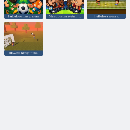
Futbalové hlavy: aréna
Majstrovstvá sveta FIFA 2026
Futbalová aréna x
Blokové hlavy: futbal