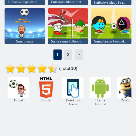
Futbalové legendy 2019
Futbalové hlavy: 2019-20 Nemecko (Bundesliga)
Futbalové hlavy Francúzska 2019/20
Smerovanie
Santa zimné futbalové hlavy
Squid Game Football Heads
1
2
>
(Total 10)
Futbal
Html5
Dotykový
Hry na
Zručnosť
Game
Android