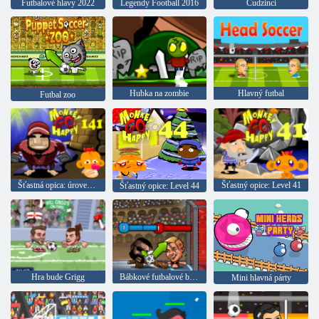
Futbalové hlavy 2022
Legendy Football 2016
Cudzinci
Hubka na zombie
Hlavný futbal
Futbal zoo
Šťastná opica: úroveň 141
Šťastný opice: Level 41
Šťastný opice: Level 44
Hra bude Grigg
Bábkové futbalové bojovníci
Mini hlavná párty