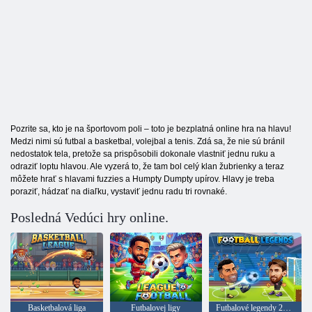
Pozrite sa, kto je na športovom poli – toto je bezplatná online hra na hlavu!
Medzi nimi sú futbal a basketbal, volejbal a tenis. Zdá sa, že nie sú bránil
nedostatok tela, pretože sa prispôsobili dokonale vlastniť jednu ruku a
odraziť loptu hlavou. Ale vyzerá to, že tam bol celý klan žubrienky a teraz
môžete hrať s hlavami fuzzies a Humpty Dumpty upírov. Hlavy je treba
poraziť, hádzať na diaľku, vystaviť jednu radu tri rovnaké.
Posledná Vedúci hry online.
Basketbalová liga
Futbalovej ligy
Futbalové legendy 2026