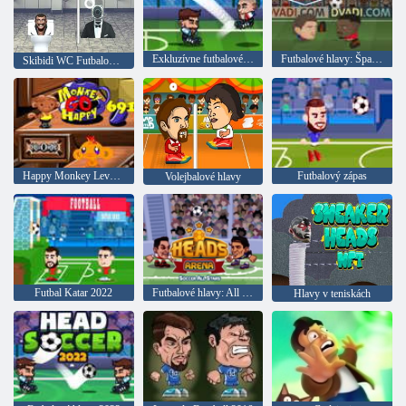
Exkluzívne futbalové hlavy
Futbalové hlavy: Španielsko 2019-20
Skibidi WC Futbalová hlava
Happy Monkey Level 691
Futbalový zápas
Volejbalové hlavy
Futbal Katar 2022
Futbalové hlavy: All Star Arena
Hlavy v teniskách