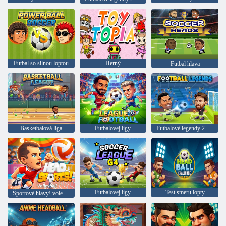
Futbal so silnou loptou
Herný
Futbal hlava
Basketbalová liga
Futbalovej ligy
Futbalové legendy 2026
Futbalovej ligy
Test smeru lopty
Športové hlavy! volejbal