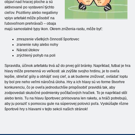
objaví nad hracej ploche a sú
aktivované po vystavení týchto
cieľov. Pozitívny alebo negatívny
vplyv artefakt môže pôsobiť na
ľubovoľnom prehrávači – obaja
majú samostatné typy ikon. Okrem zníženia-rastu, môže byť:
zmrazenie všetkých činností športovec
zranenie ruky alebo nohy
Nárast útokov
zrýchlený pohyb na poli
Spravidla, účinok artefaktu trvá až do prvej gól bránky. Napríklad, futbal je hra
hlavy môže premenná vo veľkosti: ak zvýšite svojho hrdinu, je to oveľa
lepšie, strieľať góly a obhájiť svoj cieľ, a ak budeme znižovať, ovládať loptu
by bol pre neho veľmi náročná úloha. Hry a ich hlavy sú vo forme štvorhre
konkurenciu, čo je oveľa jednoduchšie prispôsobiť pravidlá tak, aby
zodpovedali skutočné podmienky počítačových hračiek. To je napríklad stôl
alebo tenis. Tu na hlavu športovec pririsovana len raketu, a hráči potrebujú,
aby ju poraziť s pomocou gule na súperovej polovici poľa. Vyskúšajte rôzne
športové hry s hlavami v tejto sekcii našich stránok!