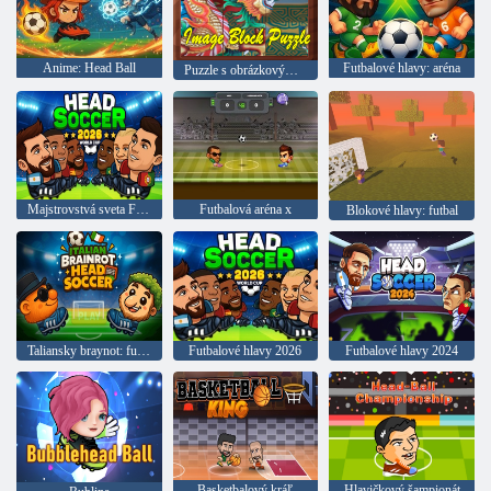
Anime: Head Ball
Futbalové hlavy: aréna
Puzzle s obrázkovým blokom
Majstrovstvá sveta FIFA 2026
Futbalová aréna x
Blokové hlavy: futbal
Taliansky braynot: futbalové hlavy
Futbalové hlavy 2026
Futbalové hlavy 2024
Basketbalový kráľ
Hlavičkový šampionát