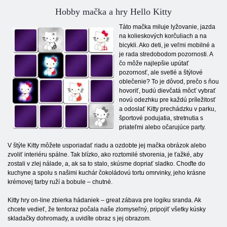
Hobby mačka a hry Hello Kitty
Táto mačka miluje lyžovanie, jazda
na kolieskových korčuliach a na
bicykli. Ako deti, je veľmi mobilné a
je rada stredobodom pozornosti. A
čo môže najlepšie upútať
pozornosť, ale svetlé a štýlové
oblečenie? To je dôvod, prečo s ňou
hovoriť, budú dievčatá môcť vybrať
novú odezhku pre každú príležitosť
a odoslať Kitty prechádzku v parku,
športové podujatia, stretnutia s
priateľmi alebo očarujúce party.
V štýle Kitty môžete usporiadať riadu a ozdobte jej mačka obrázok alebo
zvoliť interiéru spálne. Tak blízko, ako roztomilé stvorenia, je ťažké, aby
zostali v zlej nálade, a, ak sa to stalo, skúsme dopriať sladko. Choďte do
kuchyne a spolu s našimi kuchár čokoládovú tortu omrvinky, jeho krásne
krémovej farby ruží a bobule – chutné.
Kitty hry on-line zbierka hádaniek – great zábava pre logiku sranda. Ak
chcete vedieť, že tentoraz počala naše zlomyseľný, pripojiť všetky kúsky
skladačky dohromady, a uvidíte obraz s jej obrazom.