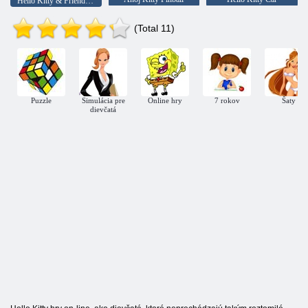
Hello Kitty & Friends: Hľadať
(Total 11)
Puzzle
Simulácia pre
Online hry
7 rokov
Šaty
dievčatá