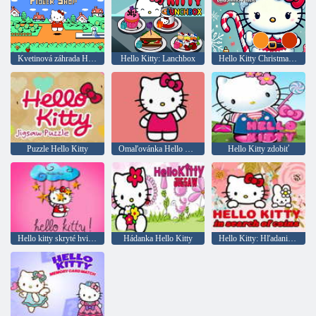
Kvetinová záhrada Hallo Kitty
Hello Kitty: Lanchbox
Hello Kitty Christmas Puzzle: Holiday Festival
Puzzle Hello Kitty
Omaľovánka Hello Kitty
Hello Kitty zdobiť
Hello kitty skryté hviezdy
Hádanka Hello Kitty
Hello Kitty: Hľadanie mincí