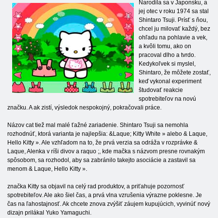
Narodila sa v Japonsku, a
jej otec v roku 1974 sa stal
Shintaro Tsuji. Prísť s ňou,
chcel ju milovať každý, bez
ohľadu na pohlavie a vek,
a kvôli tomu, ako on
pracoval dlho a tvrdo.
Kedykoľvek si myslel,
Shintaro, že môžete zostať,
keď vykonal experiment
študovať reakcie
spotrebiteľov na novú
značku. A ak zistí, výsledok nespokojný, pokračovali práce.
Názov cat tiež mal malé ťažné zariadenie. Shintaro Tsuji sa nemohla
rozhodnúť, ktorá varianta je najlepšia: &Laque; Kitty White » alebo & Laque,
Hello Kitty ». Ale vzhľadom na to, že prvá verzia sa odráža v rozprávke &
Laque, Alenka v ríši divov a raquo ;, kde mačka s názvom presne rovnakým
spôsobom, sa rozhodol, aby sa zabránilo takejto asociácie a zastavil sa
menom & Laque, Hello Kitty ».
značka Kitty sa objavil na celý rad produktov, a priťahuje pozornosť
spotrebiteľov. Ale ako šiel čas, a prvá vlna vzrušenia výrazne poklesne. Je
čas na ľahostajnosť. Ak chcete znova zvýšiť záujem kupujúcich, vyvinúť nový
dizajn prilákal Yuko Yamaguchi.