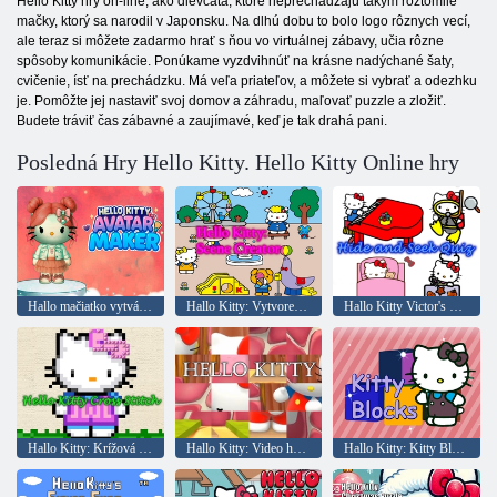
Hello Kitty hry on-line, ako dievčatá, ktoré neprechádzajú takým roztomilé
mačky, ktorý sa narodil v Japonsku. Na dlhú dobu to bolo logo rôznych vecí,
ale teraz si môžete zadarmo hrať s ňou vo virtuálnej zábavy, učia rôzne
spôsoby komunikácie. Ponúkame vyzdvihnúť na krásne nadýchané šaty,
cvičenie, ísť na prechádzku. Má veľa priateľov, a môžete si vybrať a odezhku
je. Pomôžte jej nastaviť svoj domov a záhradu, maľovať puzzle a zložiť.
Budete tráviť čas zábavné a zaujímavé, keď je tak drahá pani.
Posledná Hry Hello Kitty. Hello Kitty Online hry
Hallo mačiatko vytvára avatar
Hallo Kitty: Vytvorenie scény
Hallo Kitty Victor's Hide
Hallo Kitty: Krížová výšivka
Hallo Kitty: Video hádanky
Hallo Kitty: Kitty Bloks