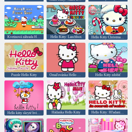
Kvetinová záhrada Hallo Kitty
Hello Kitty: Lanchbox
Hello Kitty Christmas Puzzle: Holiday Festival
Puzzle Hello Kitty
Omaľovánka Hello Kitty
Hello Kitty zdobiť
Hádanka Hello Kitty
Hello Kitty: Hľadanie mincí
Hello kitty skryté hviezdy