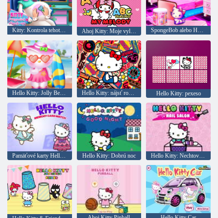
Kitty: Kontrola tehotenstva
SpongeBob alebo Hello Kitty
Ahoj Kitty: Moje vyladenie nápisov
Hello Kitty: Jolly Beach
Hello Kitty: nájsť rozdiely
Hello Kitty: pexeso
Pamäťové karty Hello Kitty
Hello Kitty: Dobrú noc
Hello Kitty: Nechtový salón
Ahoj Kitty Pinball
Hello Kitty Car