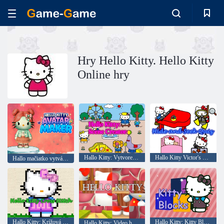
Hry Hello Kitty. Hello Kitty
Online hry
Hallo Kitty: Vytvorenie scény
Hallo Kitty Victor's Hide
Hallo mačiatko vytvára avatar
Hallo Kitty: Krížová výšivka
Hallo Kitty: Kitty Bloks
Hallo Kitty: Video hádanky