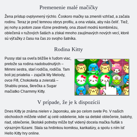
Premenenie malé mačičky
Žena prístup ovplyvnený rýchlo. Čoskoro mačky sa zmenili vzhľad, a začala
rodinu. Teraz je preč temnou obrys profilu, a ona vstala, aby nás čeliť. Tiež,
jej nohy a potom zase rôzne predmety, ona zbavil modrú kombinézu,
oblečená v ružových šatách a získal mnoho zaujímavých nových vecí, ktoré
sú výťažky z času na čas zo svojho šatníka.
Rodina Kitty
Pussy stal sa oveľa bližšie k ľuďom viac,
pretože sa rodina nadobudnutých –
Mimmi sestra, starí rodičia, rodičia. Tam
boli jej priatelia – zajačik My Melody,
ovce Fifi, Chokoketa a zvieratá –
Shablіu prasa, škrečka a Sugar
mačiatko Charmmy Kitty.
V prípade, že je k dispozícii
Dnes Kitty je známa nielen v Japonsku, ale po celom svete Po. V našich
obchodoch môžete vidieť aj celé oddelenie, kde sa detské oblečenie, batohy,
riad, oblečenie, školské potreby môže byť videný docela mačka ňufák s
výrazným fúzami. Stala sa hrdinkou komiksu, karikatúry, a spolu s ním ísť
Hello Kitty hry online.