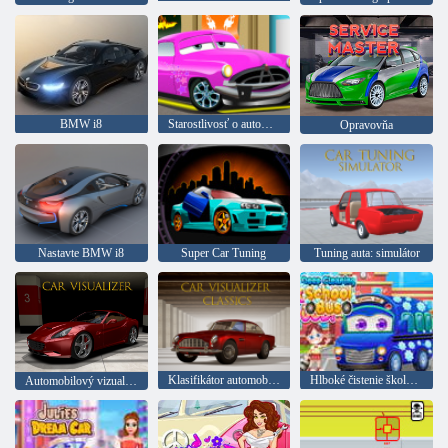
BMW i8
Starostlivosť o automobil
Opravovňa
Nastavte BMW i8
Super Car Tuning
Tuning auta: simulátor
Klasifikátor automobilov
Hlboké čistenie školského autobusu
Automobilový vizualizátor