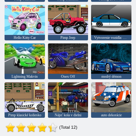
Hello Kitty Car
Pimp Jeep
Vytvorenie vozidla: Tuning
Lightning Makvin
Onex Off
modrý démon
Pimp klasické koliesko
Nájsť kola v dielni
auto dekorácie
(Total 12)