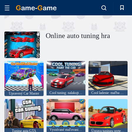
Online auto tuning hra
Cool tuning: nalakujte auto
Cool ladenie: maľba auta
Upravený Car Master
Vysnívané maľovanie auta
Tuning auta GTA
Úprava tuningu pretekárskeho auta