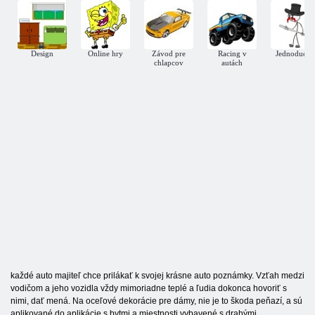
Design
Online hry
Závod pre
Racing v
Jednoduchý
chlapcov
autách
každé auto majiteľ chce prilákať k svojej krásne auto poznámky. Vzťah medzi
vodičom a jeho vozidla vždy mimoriadne teplé a ľudia dokonca hovoriť s
nimi, dať mená. Na oceľové dekorácie pre dámy, nie je to škoda peňazí, a sú
aplikované do aplikácie s bytmi a miestnosti vybavené s drahými