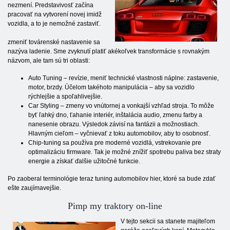
nezmení. Predstavivosť začína
pracovať na vytvorení novej imidž
vozidla, a to je nemožné zastaviť.
zmeniť továrenské nastavenie sa
nazýva ladenie. Sme zvyknutí platiť akékoľvek transformácie s rovnakým
názvom, ale tam sú tri oblasti:
Auto Tuning – revízie, meniť technické vlastnosti náplne: zastavenie,
motor, brzdy. Účelom takéhoto manipulácia – aby sa vozidlo
rýchlejšie a spoľahlivejšie.
Car Styling – zmeny vo vnútornej a vonkajší vzhľad stroja. To môže
byť ľahký dno, ťahanie interiér, inštalácia audio, zmenu farby a
nanesenie obrazu. Výsledok závisí na fantázii a možnostiach.
Hlavným cieľom – vyčnievať z toku automobilov, aby to osobnosť.
Chip-tuning sa používa pre moderné vozidlá, vstrekovanie pre
optimalizáciu firmware. Tak je možné znížiť spotrebu paliva bez straty
energie a získať ďalšie užitočné funkcie.
Po zaoberal terminológie teraz tuning automobilov hier, ktoré sa bude zdať
ešte zaujímavejšie.
Pimp my traktory on-line
V tejto sekcii sa stanete majiteľom