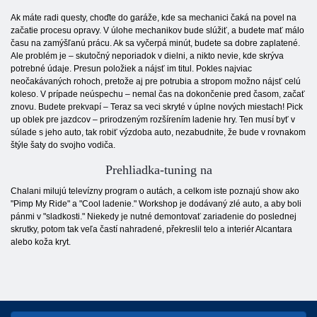
Ak máte radi questy, choďte do garáže, kde sa mechanici čaká na povel na
začatie procesu opravy. V úlohe mechanikov bude slúžiť, a budete mať málo
času na zamýšľanú prácu. Ak sa vyčerpá minút, budete sa dobre zaplatené.
Ale problém je – skutočný neporiadok v dielni, a nikto nevie, kde skrýva
potrebné údaje. Presun položiek a nájsť im titul. Pokles najviac
neočakávaných rohoch, pretože aj pre potrubia a stropom možno nájsť celú
koleso. V prípade neúspechu – nemal čas na dokončenie pred časom, začať
znovu. Budete prekvapí – Teraz sa veci skryté v úplne nových miestach! Pick
up oblek pre jazdcov – prirodzeným rozšírením ladenie hry. Ten musí byť v
súlade s jeho auto, tak robiť výzdoba auto, nezabudnite, že bude v rovnakom
štýle šaty do svojho vodiča.
Prehliadka-tuning na
Chalani milujú televízny program o autách, a celkom iste poznajú show ako
"Pimp My Ride" a "Cool ladenie." Workshop je dodávaný zlé auto, a aby boli
pánmi v "sladkosti." Niekedy je nutné demontovať zariadenie do poslednej
skrutky, potom tak veľa častí nahradené, překreslil telo a interiér Alcantara
alebo koža kryt.