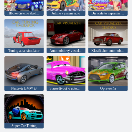
Hlboké čistenie školského autobusu
Juliino vysnené auto
Dievčatá to napravia: hudobný festival
Tuning auta: simulátor
Automobilový vizualizátor
Klasifikátor automobilov
Nastavte BMW i8
Starostlivosť o automobil
Opravovňa
Super Car Tuning