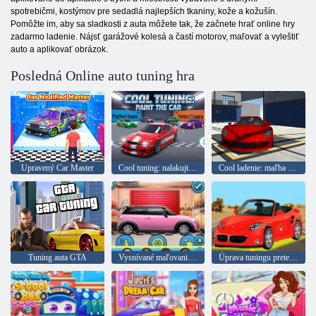
spotrebičmi, kostýmov pre sedadlá najlepších tkaniny, kože a kožušín.
Pomôžte im, aby sa sladkosti z auta môžete tak, že začnete hrať online hry
zadarmo ladenie. Nájsť garážové kolesá a častí motorov, maľovať a vyleštiť
auto a aplikovať obrázok.
Posledná Online auto tuning hra
Upravený Car Master
Cool tuning: nalakujte auto
Cool ladenie: maľba auta
Tuning auta GTA
Vysnívané maľovanie auta
Úprava tuningu pretekárskeho auta