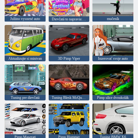
Juliino vysnené auto
mučeník
Dievčatá to napravia: hudobný festival
Aktualizujte si minivan
3D Pimp Viper
Inzerovať svoje auto
Tuning pre dievčatá
Tuning Blesk McQueen
Pimp ulice dvoukolák
Pimp Maserati
Pimp Hummer
Tuning BMW X6