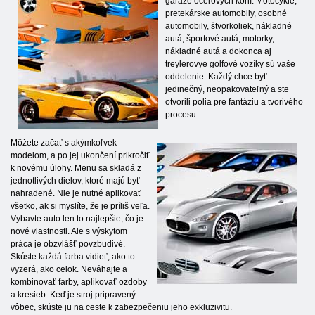
garáže oceľových koní. Motocykle,
pretekárske automobily, osobné
automobily, štvorkoliek, nákladné
autá, športové autá, motorky,
nákladné autá a dokonca aj
treylerovye golfové vozíky sú vaše
oddelenie. Každý chce byť
jedinečný, neopakovateľný a ste
otvorili polia pre fantáziu a tvorivého
procesu.
Môžete začať s akýmkoľvek
modelom, a po jej ukončení prikročiť
k novému úlohy. Menu sa skladá z
jednotlivých dielov, ktoré majú byť
nahradené. Nie je nutné aplikovať
všetko, ak si myslíte, že je príliš veľa.
Vybavte auto len to najlepšie, čo je
nové vlastnosti. Ale s výskytom
práca je obzvlášť povzbudivé.
Skúste každá farba vidieť, ako to
vyzerá, ako celok. Neváhajte a
kombinovať farby, aplikovať ozdoby
a kresieb. Keď je stroj pripravený
vôbec, skúste ju na ceste k zabezpečeniu jeho exkluzivitu.