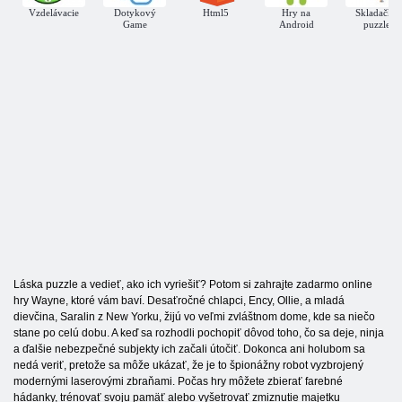
Vzdelávacie
Dotykový
Html5
Hry na
Skladačky
Game
Android
puzzle
Láska puzzle a vedieť, ako ich vyriešiť? Potom si zahrajte zadarmo online
hry Wayne, ktoré vám baví. Desaťročné chlapci, Ency, Ollie, a mladá
dievčina, Saralin z New Yorku, žijú vo veľmi zvláštnom dome, kde sa niečo
stane po celú dobu. A keď sa rozhodli pochopiť dôvod toho, čo sa deje, ninja
a ďalšie nebezpečné subjekty ich začali útočiť. Dokonca ani holubom sa
nedá veriť, pretože sa môže ukázať, že je to špionážny robot vyzbrojený
modernými laserovými zbraňami. Počas hry môžete zbierať farebné
hádanky, trénovať svoju pamäť alebo vyšetrovať zmiznutie majetku