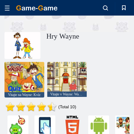
Hry Wayne
Vitajte v Wayne: Wayne Research
Vitajte na Wayne: Kvíz
(Total 10)