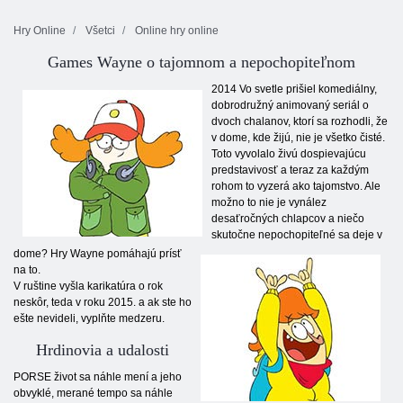
Hry Online
Všetci
Online hry online
Games Wayne o tajomnom a nepochopiteľnom
2014 Vo svetle prišiel komediálny,
dobrodružný animovaný seriál o
dvoch chalanov, ktorí sa rozhodli, že
v dome, kde žijú, nie je všetko čisté.
Toto vyvolalo živú dospievajúcu
predstavivosť a teraz za každým
rohom to vyzerá ako tajomstvo. Ale
možno to nie je vynález
desaťročných chlapcov a niečo
skutočne nepochopiteľné sa deje v
dome? Hry Wayne pomáhajú prísť
na to.
V ruštine vyšla karikatúra o rok
neskôr, teda v roku 2015. a ak ste ho
ešte nevideli, vyplňte medzeru.
Hrdinovia a udalosti
PORSE život sa náhle mení a jeho
obvyklé, merané tempo sa náhle