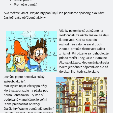
Kolekt puzzle
Promožte pamäť
Ako môžete vidieť, Wayne hry ponúkajú len populárne spôsoby, ako tráviť
čas teší vaše obľúbené aktivity.
Všetky pozemky sú založené na
skutočnosti, že okolo znakov sa dejú
čudné veci. Keď sa susedia
rozhodli, že v dome začal duch
zlodeja, pretože rôzne veci začali
zmiznúť. Prirodzene sa rozhodlo, že
prípad rozlíši Ency, Ollie a Saraline.
Ako sa ukázalo, kleptománia utrpela
zviera jedného z nájomníkov, ale až
do okamihu, kedy sa to stane
jasným, je pre detektíva ťažký
spôsob, ako ísť.
Mali by ste nájsť všetky položky,
ktoré sa zobrazujú na páske pod
hernou obrazovkou. Aj keď sú
podpísané v angličtine, je veľmi
ľahké prechádzať obrázky.
Ďalšie hry Wayne pomáhajú posilniť