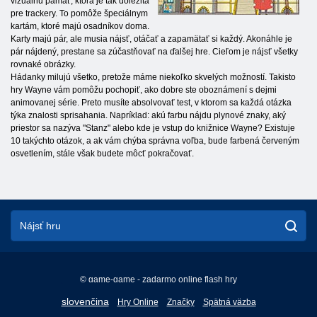
vizuálnu pamäť, ktorá je tak dôležitá
pre trackery. To pomôže špeciálnym
kartám, ktoré majú osadníkov doma.
Karty majú pár, ale musia nájsť, otáčať a zapamätať si každý. Akonáhle je
pár nájdený, prestane sa zúčastňovať na ďalšej hre. Cieľom je nájsť všetky
rovnaké obrázky.
Hádanky milujú všetko, pretože máme niekoľko skvelých možností. Takisto
hry Wayne vám pomôžu pochopiť, ako dobre ste oboznámení s dejmi
animovanej série. Preto musíte absolvovať test, v ktorom sa každá otázka
týka znalosti sprisahania. Napríklad: akú farbu nájdu plynové znaky, aký
priestor sa nazýva "Stanz" alebo kde je vstup do knižnice Wayne? Existuje
10 takýchto otázok, a ak vám chýba správna voľba, bude farbená červeným
osvetlením, stále však budete môcť pokračovať.
© game-game - zadarmo online flash hry
English
slovenčina
Hry Online
Značky
Spätná väzba