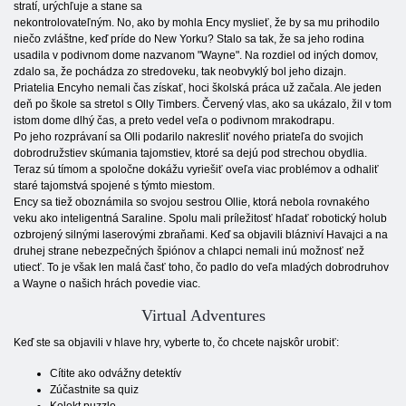
stratí, urýchľuje a stane sa
nekontrolovateľným. No, ako by mohla Ency myslieť, že by sa mu prihodilo
niečo zvláštne, keď príde do New Yorku? Stalo sa tak, že sa jeho rodina
usadila v podivnom dome nazvanom "Wayne". Na rozdiel od iných domov,
zdalo sa, že pochádza zo stredoveku, tak neobvyklý bol jeho dizajn.
Priatelia Encyho nemali čas získať, hoci školská práca už začala. Ale jeden
deň po škole sa stretol s Olly Timbers. Červený vlas, ako sa ukázalo, žil v tom
istom dome dlhý čas, a preto vedel veľa o podivnom mrakodrapu.
Po jeho rozprávaní sa Olli podarilo nakresliť nového priateľa do svojich
dobrodružstiev skúmania tajomstiev, ktoré sa dejú pod strechou obydlia.
Teraz sú tímom a spoločne dokážu vyriešiť oveľa viac problémov a odhaliť
staré tajomstvá spojené s týmto miestom.
Ency sa tiež oboznámila so svojou sestrou Ollie, ktorá nebola rovnakého
veku ako inteligentná Saraline. Spolu mali príležitosť hľadať robotický holub
ozbrojený silnými laserovými zbraňami. Keď sa objavili blázniví Havajci a na
druhej strane nebezpečných špiónov a chlapci nemali inú možnosť než
utiecť. To je však len malá časť toho, čo padlo do veľa mladých dobrodruhov
a Wayne o našich hrách povedie viac.
Virtual Adventures
Keď ste sa objavili v hlave hry, vyberte to, čo chcete najskôr urobiť:
Cítite ako odvážny detektív
Zúčastnite sa quiz