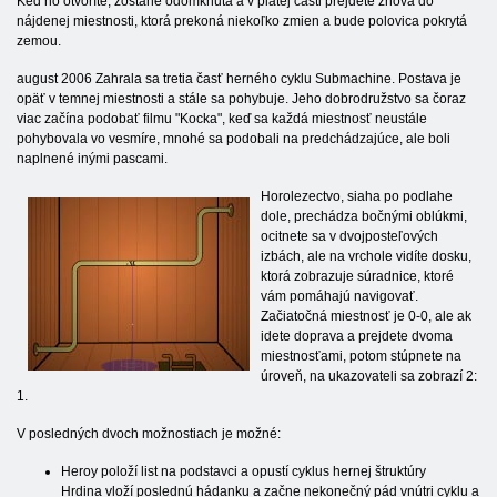
Keď ho otvoríte, zostane odomknutá a v piatej časti prejdete znova do
nájdenej miestnosti, ktorá prekoná niekoľko zmien a bude polovica pokrytá
zemou.
august 2006 Zahrala sa tretia časť herného cyklu Submachine. Postava je
opäť v temnej miestnosti a stále sa pohybuje. Jeho dobrodružstvo sa čoraz
viac začína podobať filmu "Kocka", keď sa každá miestnosť neustále
pohybovala vo vesmíre, mnohé sa podobali na predchádzajúce, ale boli
naplnené inými pascami.
Horolezectvo, siaha po podlahe
dole, prechádza bočnými oblúkmi,
ocitnete sa v dvojposteľových
izbách, ale na vrchole vidíte dosku,
ktorá zobrazuje súradnice, ktoré
vám pomáhajú navigovať.
Začiatočná miestnosť je 0-0, ale ak
idete doprava a prejdete dvoma
miestnosťami, potom stúpnete na
úroveň, na ukazovateli sa zobrazí 2:
1.
V posledných dvoch možnostiach je možné:
Heroy položí list na podstavci a opustí cyklus hernej štruktúry
Hrdina vloží poslednú hádanku a začne nekonečný pád vnútri cyklu a