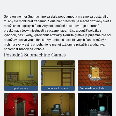
Séria online hier Submachine sa stala populárnou a my sme sa postarali o
to, aby ste mohli hrať zadarmo. Séria hier predstavuje mechanizovaný svet s
množstvom logických úloh. Aby bolo možné postupovať, je potrebné
preskúmať všetky miestnosti v súčasnej fáze, nájsť a použiť položky s
výhodou, riešiť kódy, vyzdvihnúť artefakty. Použitá grafika je príjemná pre oči
a udržiava sa vo vnútri ihriska. Vydanie má tucet hlavných častí a každý z
nich má svoj vlastný príbeh, nie je menej vzájomne príťažlivý a udržiava
pozornosť hráčov na vrchole.
Posledná Submachine Games
podmorský
Ponorka 1: suterén
Submashina 4: Laboratory