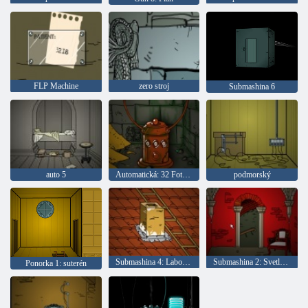
FLP Machine
zero stroj
Submashina 6
auto 5
Automatická: 32 Fotoaparát
podmorský
Submashina 4: Laboratory
Submashina 2: Svetlo v dome
Ponorka 1: suterén