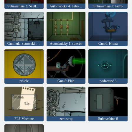
Submashina 2: Svetlo v dome
Automatická 4: Laboratory
Submashina 7: Jadro
Gun nula: staroveké dobrodružstvo
Automatický 1. suterén
Gun 6: Hrana
pištole
Gun 8: Plán
podzemné 3
FLP Machine
zero stroj
Submashina 6