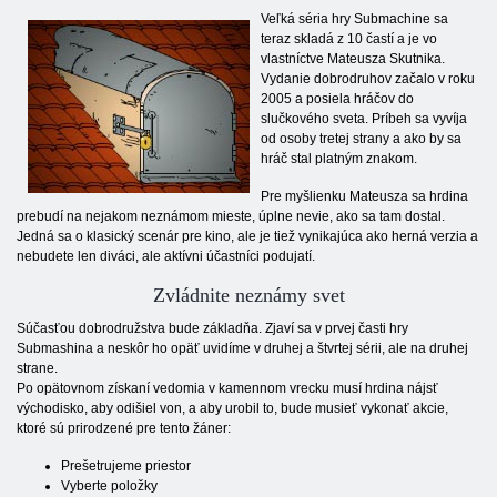
Veľká séria hry Submachine sa
teraz skladá z 10 častí a je vo
vlastníctve Mateusza Skutnika.
Vydanie dobrodruhov začalo v roku
2005 a posiela hráčov do
slučkového sveta. Príbeh sa vyvíja
od osoby tretej strany a ako by sa
hráč stal platným znakom.
Pre myšlienku Mateusza sa hrdina
prebudí na nejakom neznámom mieste, úplne nevie, ako sa tam dostal.
Jedná sa o klasický scenár pre kino, ale je tiež vynikajúca ako herná verzia a
nebudete len diváci, ale aktívni účastníci podujatí.
Zvládnite neznámy svet
Súčasťou dobrodružstva bude základňa. Zjaví sa v prvej časti hry
Submashina a neskôr ho opäť uvidíme v druhej a štvrtej sérii, ale na druhej
strane.
Po opätovnom získaní vedomia v kamennom vrecku musí hrdina nájsť
východisko, aby odišiel von, a aby urobil to, bude musieť vykonať akcie,
ktoré sú prirodzené pre tento žáner:
Prešetrujeme priestor
Vyberte položky