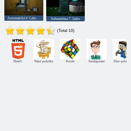
Automatická 4: Laboratory
Submashina 7: Jadro
(Total 10)
Html5
Nájsť položky
Puzzle
Inteligentné
Zber položie