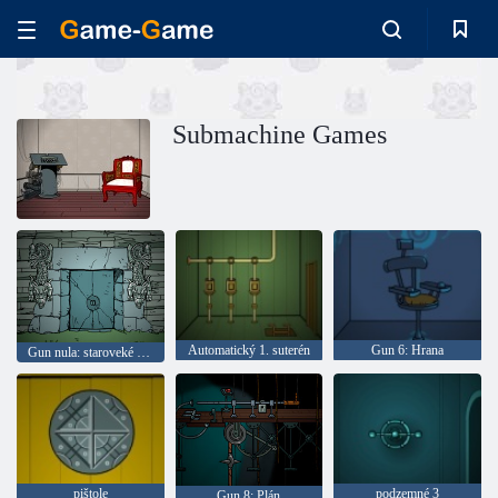
Submachine Games
Automatický 1. suterén
Gun 6: Hrana
Gun nula: staroveké dobrodružstvo
pištole
podzemné 3
Gun 8: Plán