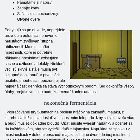
Pamätáme si nápisy
Zadajte kódy
Začali sme mechanizmy
Otvorte dvere
Pohybujú sa po obvode, neprejdete
úrovňou a potom sa nehovorí o
neustálom zvyšovaní stupňa
obtiažnosti. Máte niekoľko
miestností, ktoré je potrebné
dôkladne preskúmať existujúce
cache a užitočné artefakty. Niektoré
veci sú skryté a stále musia byť
schopné dosiahnuť. V prvej sérii
určitého príbehu sa nepozoruje, ale
nájdená časť denníka sa stáva východiskovým bodom. Keď dokončíte všetky
úlohy, prejdite von a to bude znamenať koniec udalostí.
nekonečná fermentácia
. Pokračovanie hry Submachine posiela hráčov na základňu majáku, z
ktorého sa tiež musia dostať von spustením teleportu. Izby sa stali oveľa viac
a budú musieť dôkladne bloudiť. Opäť musíte vyriešiť hádanky a pozrieť sa
do každého kúta, aby ste vyriešili ďalšie tajomstvo. Napríklad za spojkou v
miestnostiach v dolnom poschodí majáka sú tajné dvere do inej miestnosti.