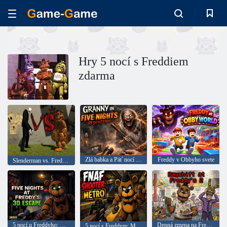
Hry 5 nocí s Freddiem
zdarma
Zlá babka a Päť nocí vykúpenia
Freddy v Obbyho svete
Slenderman vs. Freddie Fazber
5 nocí u Freddyho: Útek
Denná zmena na Freddy 2
5 nocí s Freddym: Metro