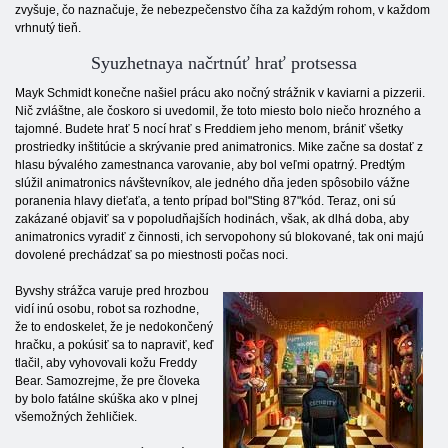
zvyšuje, čo naznačuje, že nebezpečenstvo číha za každým rohom, v každom
vrhnutý tieň.
Syuzhetnaya načrtnúť hrať protsessa
Mayk Schmidt konečne našiel prácu ako nočný strážnik v kaviarni a pizzerii.
Nič zvláštne, ale čoskoro si uvedomil, že toto miesto bolo niečo hrozného a
tajomné. Budete hrať 5 nocí hrať s Freddiem jeho menom, brániť všetky
prostriedky inštitúcie a skrývanie pred animatronics. Mike začne sa dostať z
hlasu bývalého zamestnanca varovanie, aby bol veľmi opatrný. Predtým
slúžil animatronics návštevníkov, ale jedného dňa jeden spôsobilo vážne
poranenia hlavy dieťaťa, a tento prípad bol"Sting 87"kód. Teraz, oni sú
zakázané objaviť sa v popoludňajších hodinách, však, ak dlhá doba, aby
animatronics vyradiť z činnosti, ich servopohony sú blokované, tak oni majú
dovolené prechádzať sa po miestnosti počas noci.
Byvshy strážca varuje pred hrozbou
vidí inú osobu, robot sa rozhodne,
že to endoskelet, že je nedokončený
hračku, a pokúsiť sa to napraviť, keď
tlačil, aby vyhovovali kožu Freddy
Bear. Samozrejme, že pre človeka
by bolo fatálne skúška ako v plnej
všemožných žehličiek.