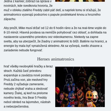
Jedna z kamier, zobrazí sa správa v
novinách, kde svedkovia hovoria, že
muž v obleku zlatého Freddy zabil päť detí, a napriek tomu si sťažujú, že
animatronics vyzerajú podozrivo s papule postriekané krvou a hrozného
zápachu.
Aby prežil, Mike musí držať od 12 do 6 hodín ráno a že na real-time vojde do
8-10 minút. Hlavná postava sa nemôže pohybovať cez oblasť, a dohliada na
nastavenie uzavretého priestoru cez videokamerou. Niekedy sa zapne
svetla, aby sa ubezpečil, že žiadny z animatronic to blíži. Batérie na hranici, a
energie by mala byť vynaložená striedmo. Ak sa vyčerpá, svetlo zhasne a
zariadenie nebude fungovať.
Heroes animatronics
hrať všetky neobvyklé hračky a teraz
strach. Každá časť priestoru
expanduje a zavádza nové postavy.
Prvá začína von, ale medveď hry
Freddy 2 vyžaduje zameranie,
nebude chýbať vraha a sledovať
kamery. Ďalej, aj keď na prelome
nového testu, hra Bear 5 Freddy
nebol stinted na tajomstvo, nástrah
a nebezpečenstva.