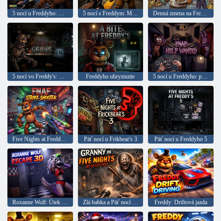
5 nocí u Freddyho: Útek
5 nocí s Freddym: Metro
Denná zmena na Freddy 2
5 nocí vo Freddy's: Blood and Gear
Freddyho uhryznutie
5 nocí u Freddyho: potrebná pomoc
Five Nights at Freddy's: Shooter Strike
Päť nocí u Frikbear's 3
Päť nocí u Freddyho 5
Roxanne Wolf: Útek 3D
Zlá babka a Päť nocí vykúpenia
Freddy: Driftová jazda