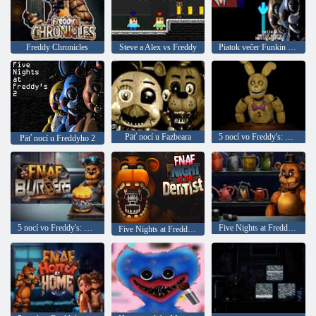
Freddy Chronicles
Steve a Alex vs Freddy
Piatok večer Funkin vs. 5 nocí vo Freddy's: Bones
Päť nocí u Fazbeara
5 nocí vo Freddy's: Rescue Room
Päť nocí u Freddyho 2
5 nocí vo Freddy's: Burgers
Five Nights at Freddy's: Barman
Five Nights at Freddy's: Zubár