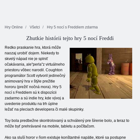
Hry Online
Všetci
Hry 5 nocí s Freddiem zdarma
Zhutkie histórii tejto hry 5 nocí Freddi
Redko praskanie hra, ktorá môže
naozaj urobiť dojem. Niekedy to
skvelý nápad nie je splniť
očakávania, ale"perla"z virtuálneho
priestoru vôbec narodil. Coughton
programátor Scott vytvoril jedinečný
animovaný hra v štýle prežitie
hororu (prežiť nočná mora). Hry 5
nocí s Freddiem sú k dispozícii
zadarmo a sú indie hry, kde vývoj a
uvedenie produktu na trh úplne
ležať na pleciach developera či malé skupinky.
Toy bola predbežne skontrolovaný a schválený pre šírenie bolo, a teraz to
môže byť prehrávané na mobile, tabletu a počítačom.
Ako sa sluší horor v ňom existuje konštantné napätie, ktoré sa postupne