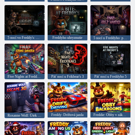
5 nocí vo Freddy's: Blood and Gear
Freddyho uhryznutie
5 nocí u Freddyho: potrebná pomoc
Five Nights at Freddy's: Shooter Strike
Päť nocí u Frikbear's 3
Päť nocí u Freddyho 5
Freddy: Driftová jazda
Freddie: Obby v zákulisí
Roxanne Wolf: Útek 3D