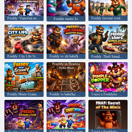
Freddy: Vianočná nočná mora
Freddy červené svetlo zelené svetlo
Freddie medzi As
Freddy: City Life Simulator
Freddy vs zlá babička: Strelec
Freddy: Theft Simulator 2026
Freddy Meets Granny: Clash 2026
Freddy vs babička: Výbušný Tic Tac Toe
5 nocí u Freddyho: Vytlačte pupienky
Freddy v Obbyho svete
5 nocí u Freddyho: Mimikovo tajomstvo