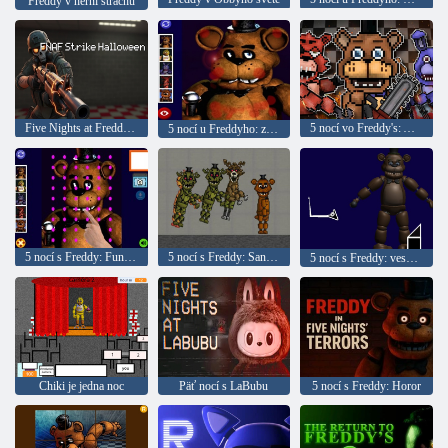
Freddy v herni strachu
Five Nights at Freddy's: Halloween Bash
5 nocí vo Freddy's: Animatronics Battle
5 nocí u Freddyho: zranená tvár
5 nocí s Freddy: Funny Face
5 nocí s Freddy: Sandbox
5 nocí s Freddy: vesmírne vlny
Chiki je jedna noc
Päť nocí s LaBubu
5 nocí s Freddy: Horor