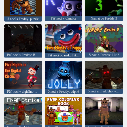
Päť nocí v Candice
Návrat do Freddy 3
5 nocí s Freddy: puzzle
Päť nocí s Freddy: Blow 2
5 nocí s Freddie: Hit 2
Päť nocí od maku Piteim
5 nocí u Freddyho: vplyv
Päť nocí v digitálnom cirkuse
5 nocí s Freddy: vtipné