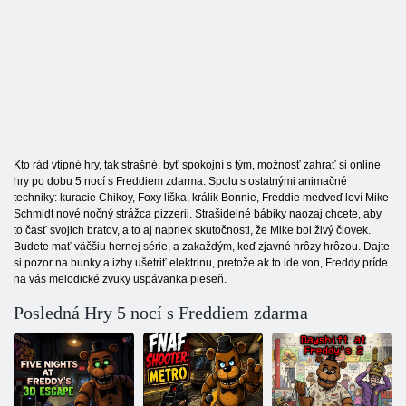
Kto rád vtipné hry, tak strašné, byť spokojní s tým, možnosť zahrať si online
hry po dobu 5 nocí s Freddiem zdarma. Spolu s ostatnými animačné
techniky: kuracie Chikoy, Foxy líška, králik Bonnie, Freddie medveď loví Mike
Schmidt nové nočný strážca pizzerii. Strašidelné bábiky naozaj chcete, aby
to časť svojich bratov, a to aj napriek skutočnosti, že Mike bol živý človek.
Budete mať väčšiu hernej série, a zakaždým, keď zjavné hrôzy hrôzou. Dajte
si pozor na bunky a izby ušetriť elektrinu, pretože ak to ide von, Freddy príde
na vás melodické zvuky uspávanka pieseň.
Posledná Hry 5 nocí s Freddiem zdarma