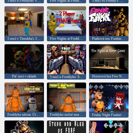
5 nocí u Freddyho: vplyv
Five Nights at Freddy's Coloring Book
5 nocí vo Freddy's: Útek zo suterénu
5 nocí v Timokha's 3: City
Five Nights at Freddy's: Pizza pre 2 hráčov
Piatková noc Funkin vs. 5 nocí vo Freddy's: Zlato
Päť nocí v sklade
Hororová hra Five Nights
5 nocí u Freddyho: Strelec
Freddyho návrat: Útek z dediny
Freddyho nočné mory sa vracajú: horor, Nový rok
Friday Night Funkin' Pripojte sa ku kapele, ale všetci spievajte