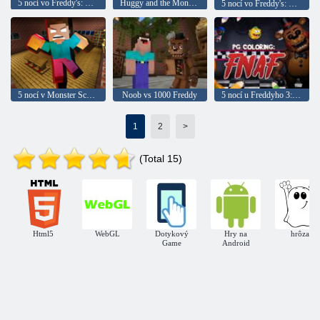
5 nocí vo Freddy's: House Horror
Huggy and the Monsters Makeover Makeover
5 nocí vo Freddy's: The Ultimate Custom Night
5 nocí v Monster School
Noob vs 1000 Freddy
5 nocí u Freddyho 3: Farbenie
1
2
>
(Total 15)
Html5
WebGL
Dotykový
Hry na
hrôza
Game
Android