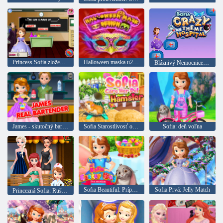
Princess Sofia zložení skúšok
Halloween maska u200bu200bdizajn
Bláznivý Nemocnice Sofia Prvá
James - skutočný barman null
Sofia Starostlivosť o jej domáce škrečka
Sofia: deň voľna
Sofia Beautiful: Príprava na Veľkú noc
Sofia Prvá: Jelly Match
Princezná Sofia: Rušná klinika