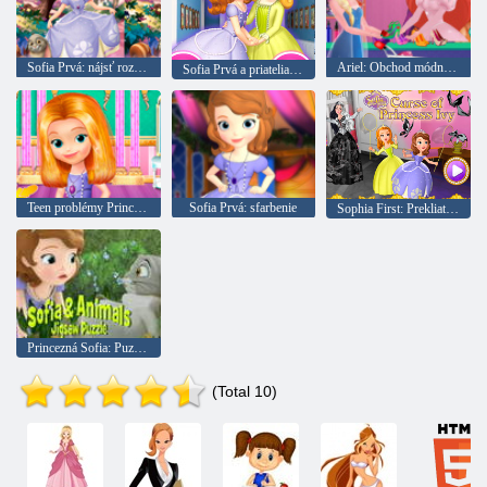
Sofia Prvá: nájsť rozdiely
Ariel: Obchod módne šaty
Sofia Prvá a priatelia: Puzzle
Teen problémy Princess null
Sofia Prvá: sfarbenie
Sophia First: Prekliatka princeznej Ivy
Princezná Sofia: Puzzle zvieratiek
(Total 10)