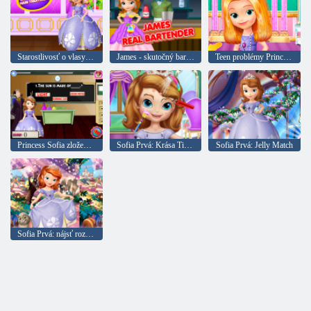
Starostlivosť o vlasy Sophia Belle null
James - skutočný barman null
Teen problémy Princess null
Princess Sofia zložení skúšok
Sofia Prvá: Krása Tipy pre princeznú
Sofia Prvá: Jelly Match
Sofia Prvá: nájsť rozdiely