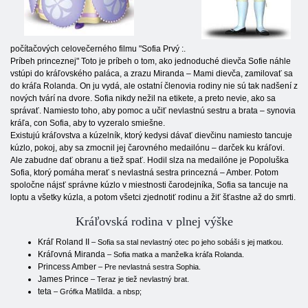
počítačových celovečerného filmu "Sofia Prvý :.
Príbeh princeznej" Toto je príbeh o tom, ako jednoduché dievča Sofie náhle
vstúpi do kráľovského paláca, a zrazu Miranda – Mami dievča, zamilovať sa
do kráľa Rolanda. On ju vydá, ale ostatní členovia rodiny nie sú tak nadšení z
nových tvárí na dvore. Sofia nikdy nežil na etikete, a preto nevie, ako sa
správať. Namiesto toho, aby pomoc a učiť nevlastnú sestru a brata – synovia
kráľa, con Sofia, aby to vyzeralo smiešne.
Existujú kráľovstva a kúzelník, ktorý kedysi dávať dievčinu namiesto tancuje
kúzlo, pokoj, aby sa zmocnil jej čarovného medailónu – darček ku kráľovi.
Ale zabudne dať obranu a tiež spať. Hodil slza na medailóne je Popoluška
Sofia, ktorý pomáha merať s nevlastná sestra princezná – Amber. Potom
spoločne nájsť správne kúzlo v miestnosti čarodejníka, Sofia sa tancuje na
loptu a všetky kúzla, a potom všetci zjednotiť rodinu a žiť šťastne až do smrti.
Kráľovská rodina v plnej výške
Kráľ Roland II
– Sofia sa stal nevlastný otec po jeho sobáši s jej matkou.
Kráľovná Miranda
– Sofia matka a manželka kráľa Rolanda.
Princess Amber
– Pre nevlastná sestra Sophia.
James Prince
– Teraz je tiež nevlastný brat.
teta
Matilda.
– Grófka
a nbsp;