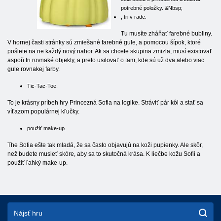
potrebné položky. &Nbsp;
, tri v rade.
Tu musíte zháňať farebné bubliny.
V hornej časti stránky sú zmiešané farebné gule, a pomocou šípok, ktoré
pošlete na ne každý nový nahor. Ak sa chcete skupina zmizla, musí existovať
aspoň tri rovnaké objekty, a preto usilovať o tam, kde sú už dva alebo viac
gule rovnakej farby.
Tic-Tac-Toe.
To je krásny príbeh hry Princezná Sofia na logike. Stráviť pár kôl a stať sa
víťazom populárnej kľučky.
použiť make-up.
The Sofia ešte tak mladá, že sa často objavujú na koži pupienky. Ale skôr,
než budete musieť skóre, aby sa to skutočná krása. K liečbe kožu Sofii a
použiť ľahký make-up.