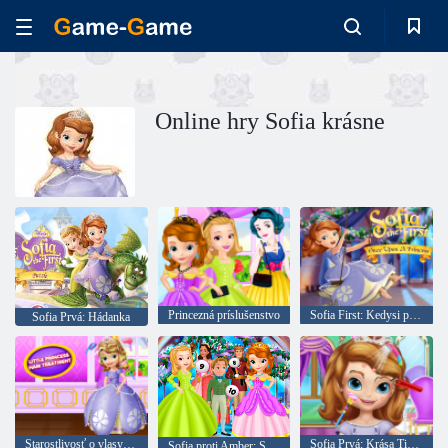
Online hry Sofia krásne
Princezná príslušenstvo
Sofia First: Kedysi princezná
Sofia Prvá: Hádanka
Starostlivosť o vlasy Sophia Belle null
Sofia Prvá: Krása Tipy pre princeznú
Sofia proti Amber: Súťaž krásy