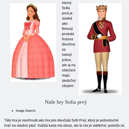
Herný
Sofia
prvá je
sladká
ako
filmový
produkt.
Krásna
dievčina
sa
nebojí
práce,
ale aj na
oblečení
majú
skutočný
záujem.
Naše hry Sofia prvý
Image Search.
Táto hra je navrhnutá ako hra pre dievčatá Sofii Prvý, ktorý je jednoduché
hrať na vlastnú päsť. Každá karta má obraz, ale to nie je viditeľné, pretože sú