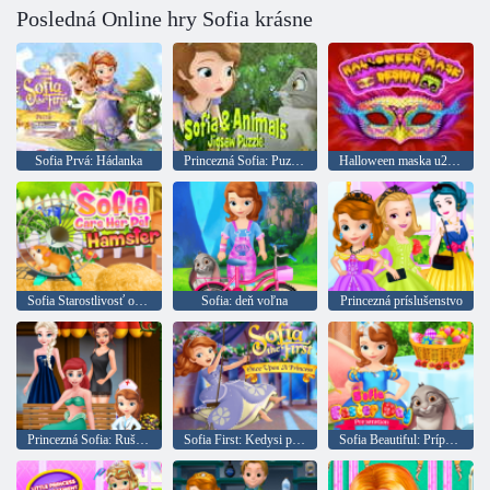
Posledná Online hry Sofia krásne
Sofia Prvá: Hádanka
Princezná Sofia: Puzzle zvieratiek
Halloween maska u200bu200bdizajn
Sofia Starostlivosť o jej domáce škrečka
Sofia: deň voľna
Princezná príslušenstvo
Princezná Sofia: Rušná klinika
Sofia First: Kedysi princezná
Sofia Beautiful: Príprava na Veľkú noc