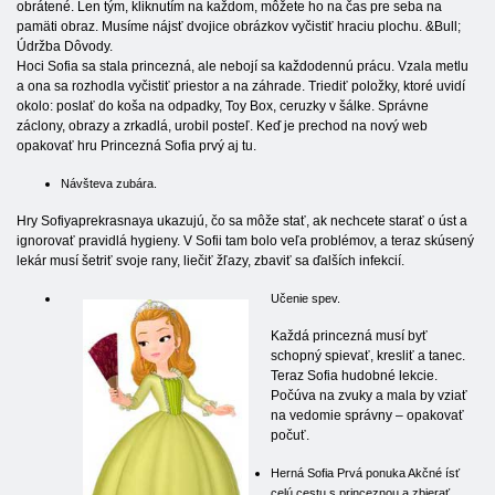
obrátené. Len tým, kliknutím na každom, môžete ho na čas pre seba na
pamäti obraz. Musíme nájsť dvojice obrázkov vyčistiť hraciu plochu. &Bull;
Údržba Dôvody.
Hoci Sofia sa stala princezná, ale nebojí sa každodennú prácu. Vzala metlu
a ona sa rozhodla vyčistiť priestor a na záhrade. Triediť položky, ktoré uvidí
okolo: poslať do koša na odpadky, Toy Box, ceruzky v šálke. Správne
záclony, obrazy a zrkadlá, urobil posteľ. Keď je prechod na nový web
opakovať hru Princezná Sofia prvý aj tu.
Návšteva zubára.
Hry Sofiyaprekrasnaya ukazujú, čo sa môže stať, ak nechcete starať o úst a
ignorovať pravidlá hygieny. V Sofii tam bolo veľa problémov, a teraz skúsený
lekár musí šetriť svoje rany, liečiť žľazy, zbaviť sa ďalších infekcií.
Učenie spev.
Každá princezná musí byť
schopný spievať, kresliť a tanec.
Teraz Sofia hudobné lekcie.
Počúva na zvuky a mala by vziať
na vedomie správny – opakovať
počuť.
Herná Sofia Prvá ponuka Akčné ísť
celú cestu s princeznou a zbierať