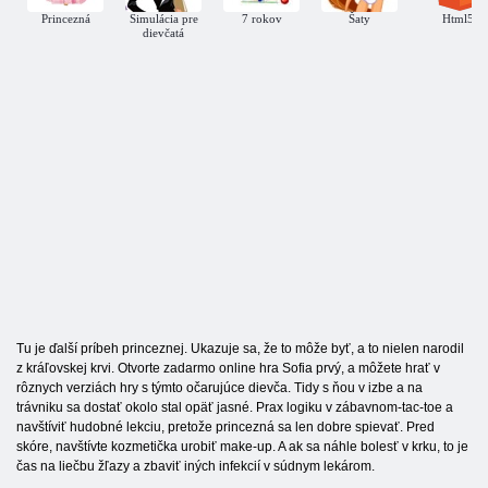
Princezná
Simulácia pre
7 rokov
Šaty
Html5
dievčatá
Tu je ďalší príbeh princeznej. Ukazuje sa, že to môže byť, a to nielen narodil
z kráľovskej krvi. Otvorte zadarmo online hra Sofia prvý, a môžete hrať v
rôznych verziách hry s týmto očarujúce dievča. Tidy s ňou v izbe a na
trávniku sa dostať okolo stal opäť jasné. Prax logiku v zábavnom-tac-toe a
navštíviť hudobné lekciu, pretože princezná sa len dobre spievať. Pred
skóre, navštívte kozmetička urobiť make-up. A ak sa náhle bolesť v krku, to je
čas na liečbu žľazy a zbaviť iných infekcií v súdnym lekárom.