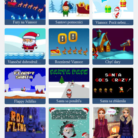
Fury na Vianoce
Santovi pomocníci
Vianoce: Pocit nebezpečenstvo
Vianočné dobrodružstvo
Rozzúrené Vianoce
Chyť dary
Santa sa ponáhľa
Santa sa zbláznila
Flappy Ježiško