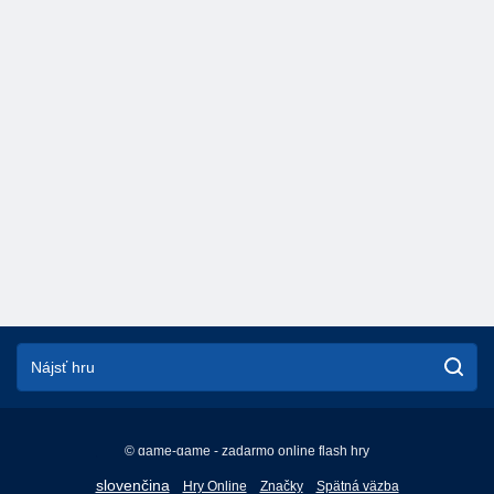
© game-game - zadarmo online flash hry
English
slovenčina
Hry Online
Značky
Spätná väzba