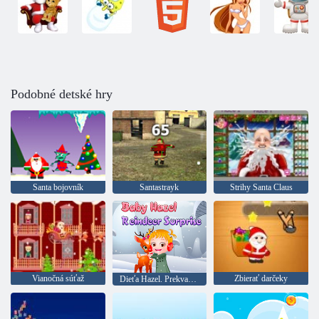
Podobné detské hry
Santa bojovník
Santastrayk
Strihy Santa Claus
Vianočná súťaž
Zbierať darčeky
Dieťa Hazel. Prekvapenie z jeleňa