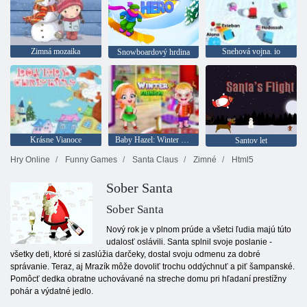
Zimná mozaika
Snehová vojna. io
Snowboardový hrdina
Krásne Vianoce
Baby Hazel: Winter Fashion
Santov let
Hry Online
Funny Games
Santa Claus
Zimné
Html5
Sober Santa
Sober Santa
Nový rok je v plnom prúde a všetci ľudia majú túto
udalosť oslávili. Santa splnil svoje poslanie -
všetky deti, ktoré si zaslúžia darčeky, dostal svoju odmenu za dobré
správanie. Teraz, aj Mrazík môže dovoliť trochu oddýchnuť a piť šampanské.
Pomôcť dedka obratne uchovávané na streche domu pri hľadaní prestížny
pohár a výdatné jedlo.