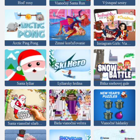
Hoď roxy
Výstupné sestry
Vianočný Santa Run
Arctic Ping Pong
Zimné korčuľovanie
Instagram Girls: Vianočné šaty
Santa lyžiar
Lyžiarsky hrdina
Bitka snehovej gule
Biela vianočná večera
Vianočné hádanky
Santa vianočné sfarbenie