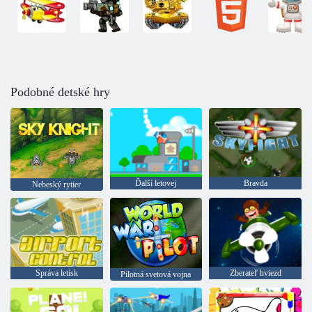
Podobné detské hry
Ďalší letovej
Bravda
Nebeský rytier
Správa letísk
Zberateľ hviezd
Pilotná svetová vojna