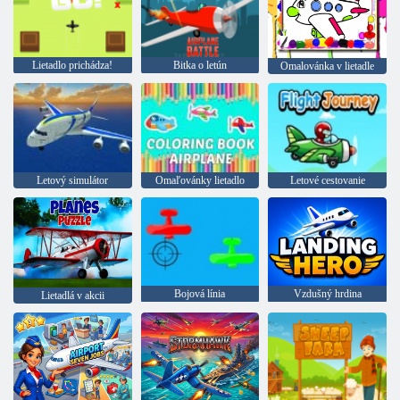
Lietadlo prichádza!
Bitka o letún
Omalovánka v lietadle
Letový simulátor
Omaľovánky lietadlo
Letové cestovanie
Bojová línia
Vzdušný hrdina
Lietadlá v akcii