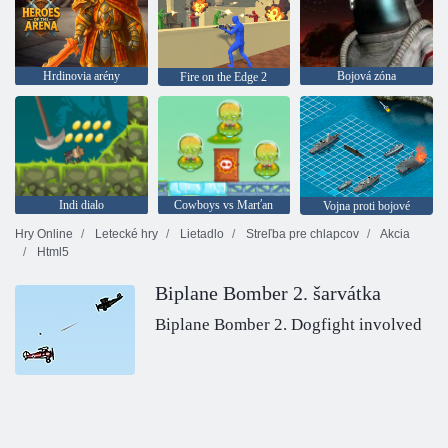
Hrdinovia arény
Bojová zóna
Fire on the Edge 2
Indi dialo
Cowboys vs Marťan
Vojna proti bojové
Hry Online
Letecké hry
Lietadlo
Streľba pre chlapcov
Akcia
Html5
Biplane Bomber 2. šarvátka
Biplane Bomber 2. Dogfight involved