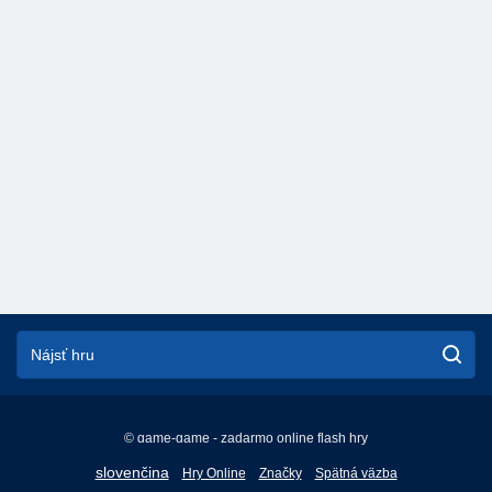
© game-game - zadarmo online flash hry
English
slovenčina
Hry Online
Značky
Spätná väzba