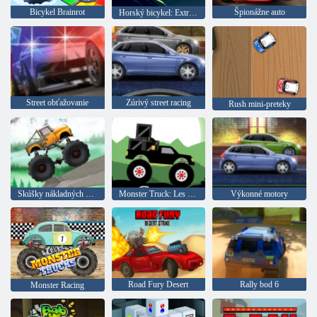
Bicykel Brainrot
Špionážne auto
Horský bicykel: Extrémne
Street obťažovanie
Zúrivý street racing
Rush mini-preteky
Skúšky nákladných vozidiel
Monster Truck: Les Delivery
Výkonné motory
Road Fury Desert
Rally bod 6
Monster Racing