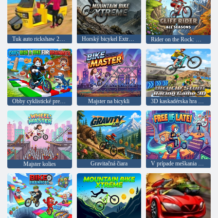
Tuk auto rickshaw 2020
Horský bicykel Extreme
Rider on the Rock: Všetky ročné obdobia
Obby cyklistické preteky o memes
Majster na bicykli
3D kaskadérska hra na bicykli
Gravitačná čiara
V prípade meškania zadarmo
Majster kolies