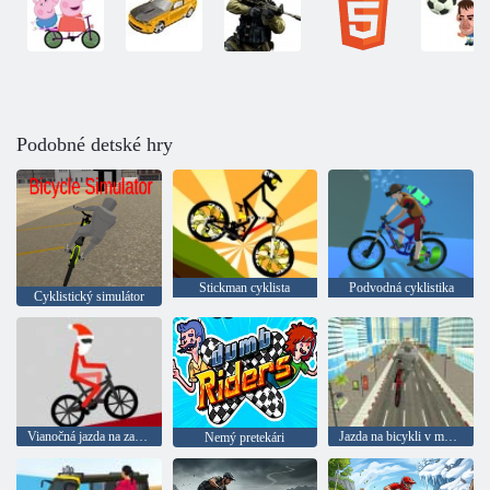
Podobné detské hry
Stickman cyklista
Podvodná cyklistika
Cyklistický simulátor
Vianočná jazda na zadnom kolese
Jazda na bicykli v meste
Nemý pretekári