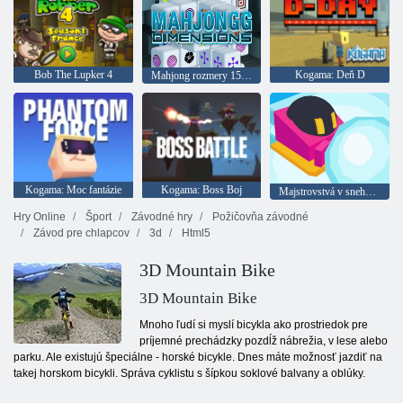
Bob The Lupker 4
Kogama: Deň D
Mahjong rozmery 15 minút
Kogama: Moc fantázie
Kogama: Boss Boj
Majstrovstvá v snehových zápasoch. io
Hry Online
Šport
Závodné hry
Požičovňa závodné
Závod pre chlapcov
3d
Html5
3D Mountain Bike
3D Mountain Bike
Mnoho ľudí si myslí bicykla ako prostriedok pre
príjemné prechádzky pozdĺž nábrežia, v lese alebo
parku. Ale existujú špeciálne - horské bicykle. Dnes máte možnosť jazdiť na
takej horskom bicykli. Správa cyklistu s šípkou soklové balvany a oblúky.