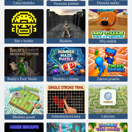
Láska bludisko
Elastická mačka
Voracious prielom
Beh v hrobke
Bludisko
Môj miláčik
Buddy's Pool: Medieval Edition
Bludisko s číslami
Zákerní priatelia
Jednodotyková trasa
Labyrinty
Bludisko puzzle