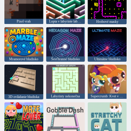
Pixel vrah
Lopta v labyrinte labyrintov
Hrobové masky
Mramorové bludisko
Šesťhranné bludisko
Ultimátne bludisko
Labyrinty nekonečna
Supercrumb: Kvet v hypnóze
3D ovládanie bludiska