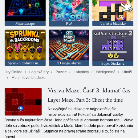
Maze Escape
Vyriešte bludisko
Bla!
Sprunk v zadných miestnostiach
3D mega labyrint
Super Stacker 2
Hry Online
Logické hry
Puzzle
Labyrinty
Inteligentné
Html5
Multi - level bludisko
Vrstva Maze. Časť 3: klamať čas
Layer Maze. Part 3: Cheat the time
Nezvyčajné bludisko pre najpokročilejšie
milovníkov žánru! Pokúsiť sa dokončiť všetky
úrovne v čo najkratšom čase. Jeho počítanie je v pravom hornom rohu. Vľavo
dole sa zobrazí počet hviezdičiek a kľúče, ktoré budete potrebovať k získaniu
a tie, ktoré ste už našli. Stupnica na pravej strane zobrazuje to, čo ste na
úrovni.