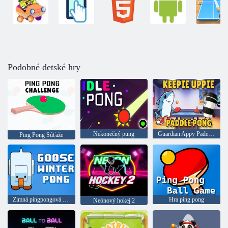
Podobné detské hry
Nekonečný pung
Guardian Appy Padel-pong
Ping Pong Súťaže
Zimná pingpongová hus
Hra ping pong
Neónový hokej 2