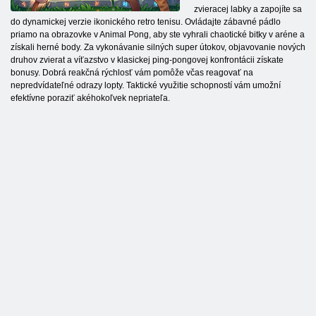
zvieracej labky a zapojíte sa
do dynamickej verzie ikonického retro tenisu. Ovládajte zábavné pádlo
priamo na obrazovke v Animal Pong, aby ste vyhrali chaotické bitky v aréne a
získali herné body. Za vykonávanie silných super útokov, objavovanie nových
druhov zvierat a víťazstvo v klasickej ping-pongovej konfrontácii získate
bonusy. Dobrá reakčná rýchlosť vám pomôže včas reagovať na
nepredvídateľné odrazy lopty. Taktické využitie schopností vám umožní
efektívne poraziť akéhokoľvek nepriateľa.