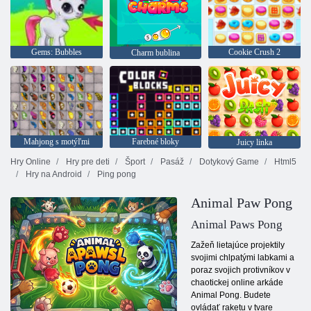
Gems: Bubbles
Cookie Crush 2
Charm bublina
Mahjong s motýľmi
Farebné bloky
Juicy linka
Hry Online
Hry pre deti
Šport
Pasáž
Dotykový Game
Html5
Hry na Android
Ping pong
Animal Paw Pong
Animal Paws Pong
Zažeň lietajúce projektily
svojimi chlpatými labkami a
poraz svojich protivníkov v
chaotickej online arkáde
Animal Pong. Budete
ovládať raketu v tvare