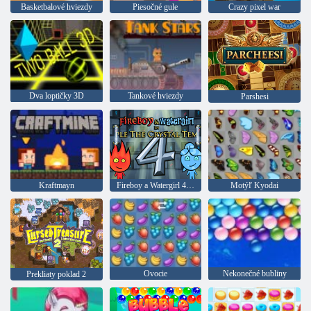
Basketbalové hviezdy
Piesočné gule
Crazy pixel war
Dva loptičky 3D
Tankové hviezdy
Parshesi
Kraftmayn
Fireboy a Watergirl 4: Crystal Temple
Motýľ Kyodai
Ovocie
Nekonečné bubliny
Prekliaty poklad 2