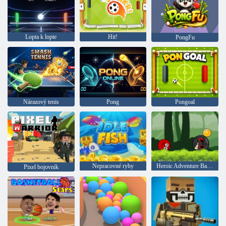
Lopta k lopte
Hit!
PongFu
Nárazový tenis
Pong
Pongoal
Nepracovné ryby
Heroic Adventure Ball: Red Rebound
Pixel bojovník