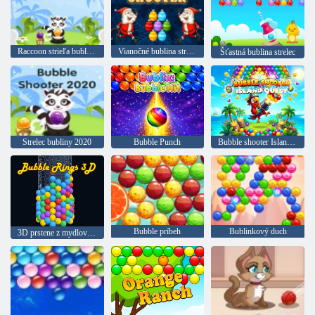
Raccoon strieľa bubliny
Vianočné bublina strelec
Šťastná bublina strelec
Strelec bubliny 2020
Bubble Punch
Bubble shooter Island quest
Bubble príbeh
Bublinkový duch
3D prstene z mydlových bublín