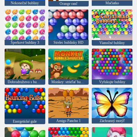
Nekonečné bubliny
Mačiatko
Orange ranč
Šperkové bubliny 3
Strelec bublinky HD
Vianočné bubliny
Dobrodružstvo s bublinkami
Monkey: strieľať bubliny null
Vyfukujte bubliny
Amigo Pancho 1
Záchranný motýľ
Energetické gule