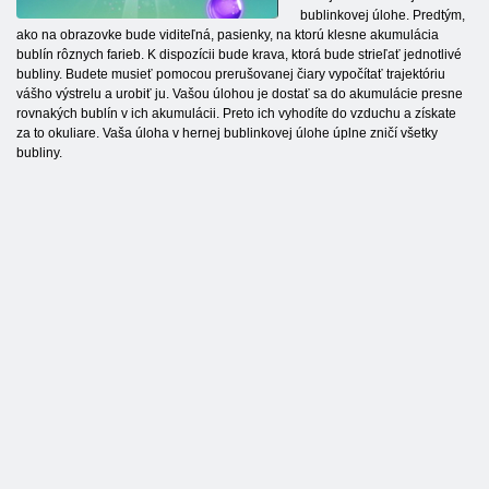
bublinkovej úlohe. Predtým,
ako na obrazovke bude viditeľná, pasienky, na ktorú klesne akumulácia
bublín rôznych farieb. K dispozícii bude krava, ktorá bude strieľať jednotlivé
bubliny. Budete musieť pomocou prerušovanej čiary vypočítať trajektóriu
vášho výstrelu a urobiť ju. Vašou úlohou je dostať sa do akumulácie presne
rovnakých bublín v ich akumulácii. Preto ich vyhodíte do vzduchu a získate
za to okuliare. Vaša úloha v hernej bublinkovej úlohe úplne zničí všetky
bubliny.