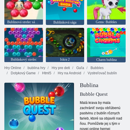
Bublinová strelec sága 2
Gems: Bubbles
Bublinková sága
Bublinkový strelec
Iskra 2
Charm bublina
Hry Online
bublina hry
Hry pre deti
Guľa
Bubbles
Dotykový Game
Html5
Hry na Android
Vystreľovač bublín
Bublina
Bubble Quest
Malá krava by mala
zachrániť svoju obľúbenú
pastvinu z bublín rôznych
farieb, ktoré sa objavili nad
ňou. Pomôžete jej s tým v
novej online hernej