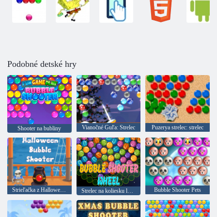
Podobné detské hry
Vianočné Guľa: Strelec
Puzerya strelec: strelec
Shooter na bubliny
Strieľačka z Halloween Bubble
Bubble Shooter Pets
Strelec na koliesku loptičiek