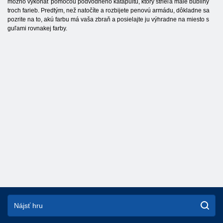
možno vykonať pomocou podvodného katapultu, ktorý strieľa malé bubliny
troch farieb. Predtým, než natočíte a rozbijete penovú armádu, dôkladne sa
pozrite na to, akú farbu má vaša zbraň a posielajte ju výhradne na miesto s
guľami rovnakej farby.