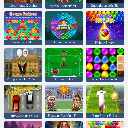
Hodiť loptu 2 online
Bublinková veža 3D
Totemia: Prokletý mramor
Vesmírne bubliny
Bublinová mánia
Bubble Punch
Amigo Pancho 2: New York Party
Noha chinko
Späť na Candyland 4: Lollipop Garden
Hlavy na štadióne: Euro futbal
Euro Sprint Futbal
Parkovanie šialenstvo