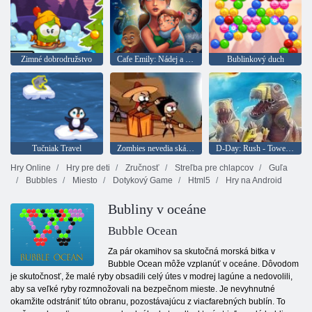
Zimné dobrodružstvo
Cafe Emily: Nádej a obavy
Bublinkový duch
Tučniak Travel
Zombies nevedia skákať
D-Day: Rush - Tower Defense
Hry Online
Hry pre deti
Zručnosť
Streľba pre chlapcov
Guľa
Bubbles
Miesto
Dotykový Game
Html5
Hry na Android
Bubliny v oceáne
Bubble Ocean
Za pár okamihov sa skutočná morská bitka v
Bubble Ocean môže vzplanúť v oceáne. Dôvodom
je skutočnosť, že malé ryby obsadili celý útes v modrej lagúne a nedovolili,
aby sa veľké ryby rozmnožovali na bezpečnom mieste. Je nevyhnutné
okamžite odstrániť túto obranu, pozostávajúcu z viacfarebných bublín. To