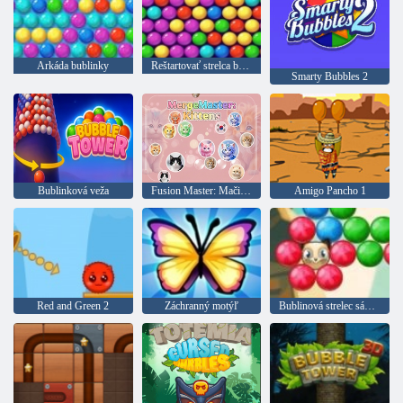
Arkáda bublinky
Reštartovať strelca bubliny
Smarty Bubbles 2
Bublinková veža
Fusion Master: Mačiatka
Amigo Pancho 1
Red and Green 2
Záchranný motýľ
Bublinová strelec sága 2