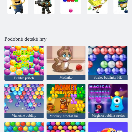
Podobné detské hry
Mačiatko
Strelec bublinky HD
Bubble príbeh
Vianočné bubliny
Magická bublina strelec
Monkey: strieľať bubliny null