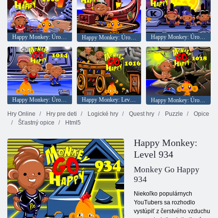
Happy Monkey: Úroveň 1008
Happy Monkey: Úroveň 1012
Happy Monkey: Úroveň 1010
Happy Monkey: Úroveň 1014
Happy Monkey: Level 1016
Happy Monkey: Úroveň 1018
Hry Online
Hry pre deti
Logické hry
Quest hry
Puzzle
Opice
Šťastný opice
Html5
Happy Monkey:
Level 934
Monkey Go Happy
934
Niekoľko populárnych
YouTubers sa rozhodlo
vystúpiť z čerstvého vzduchu