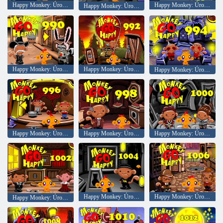
Happy Monkey: Úroveň 1054
Happy Monkey: Úroveň 988
Happy Monkey: Úroveň 1056
Happy Monkey: Úroveň 990
Happy Monkey: Úroveň 992
Happy Monkey: Úroveň 994
Happy Monkey: Úroveň 996
Happy Monkey: Úroveň 998
Happy Monkey: Úroveň 1000
Happy Monkey: Úroveň 1004
Happy Monkey: Úroveň 1006
Happy Monkey: Úroveň 1002