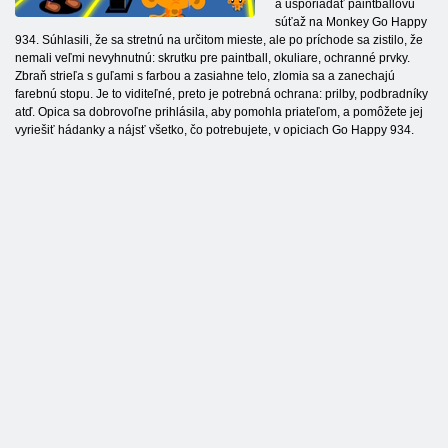
a usporiadať paintballovú
súťaž na Monkey Go Happy
934. Súhlasili, že sa stretnú na určitom mieste, ale po príchode sa zistilo, že
nemali veľmi nevyhnutnú: skrutku pre paintball, okuliare, ochranné prvky.
Zbraň strieľa s guľami s farbou a zasiahne telo, zlomia sa a zanechajú
farebnú stopu. Je to viditeľné, preto je potrebná ochrana: prilby, podbradníky
atď. Opica sa dobrovoľne prihlásila, aby pomohla priateľom, a pomôžete jej
vyriešiť hádanky a nájsť všetko, čo potrebujete, v opiciach Go Happy 934.