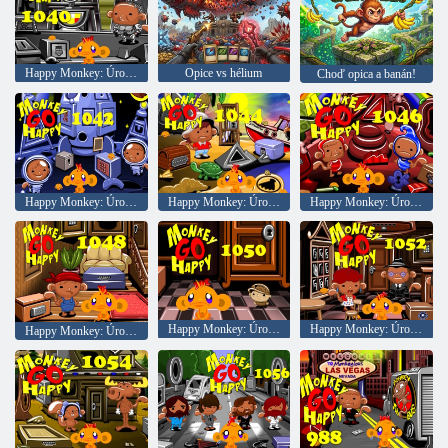
Happy Monkey: Úroveň 1040
Opice vs hélium
Choď opica a banán!
Happy Monkey: Úroveň 1042
Happy Monkey: Úroveň 1044
Happy Monkey: Úroveň 1046
Happy Monkey: Úroveň 1050
Happy Monkey: Úroveň 1050
Happy Monkey: Úroveň 1048