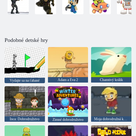
Podobné detské hry
Adam a Eva 2
Chamtivý králik
Vydajte sa na ťahané
Inca: Dobrodružstvo
Moja dobrodružná kniha 2
Zimné dobrodružstvo