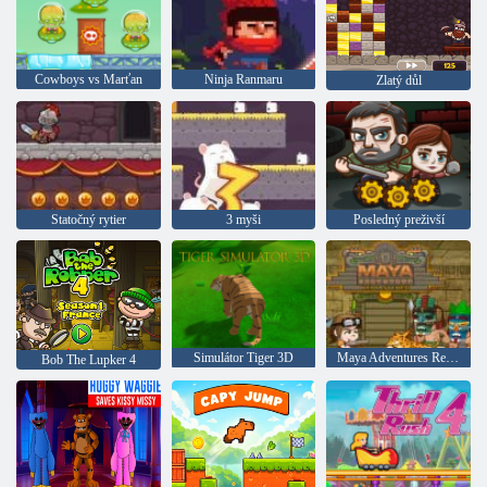
Cowboys vs Marťan
Ninja Ranmaru
Zlatý důl
Statočný rytier
3 myši
Posledný preživší
Simulátor Tiger 3D
Maya Adventures Remastering
Bob The Lupker 4