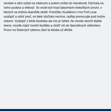
nevidel a sám vyšiel na nádvorie a potom vošiel do miestnosti. Dýchala na
neho pustina a vlhkosť. Vo vnútri bol hrad labyrintom niekoľkých úrovní, v
ktorých sa hrdina okamžite stratil. Pomôžte chudákovi v hre Fort Loop
vystúpiť a odísť preč, on také útočisko nechce, radšej prenocujte pod holým
nebom. Vystúpiť z tohto bludiska ale nie je ľahké. Ak chcete otvoriť ďalšie
dvere, musíte nájsť modré kryštály a vložiť ich do špeciálnych výklenkov.
Pozor na šialených rytierov, ktorí tu blúdia už dlhšie.