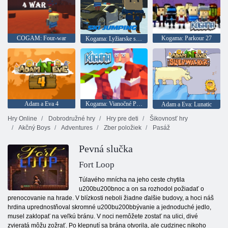
COGAM: Four-war
Kogama: Parkour 27
Kogama: Lyžiarske skoky!
Adam a Eva 4
Kogama: Vianočné Parkour
Adam a Eva: Lunatic
Hry Online
Dobrodružné hry
Hry pre deti
Šikovnosť hry
Akčný Boys
Adventures
Zber položiek
Pasáž
Pevná slučka
Fort Loop
Túlavého mnícha na jeho ceste chytila
u200bu200bnoc a on sa rozhodol požiadať o
prenocovanie na hrade. V blízkosti neboli žiadne ďalšie budovy, a hoci náš
hrdina uprednostňoval skromné u200bu200bbývanie a jednoduché jedlo,
musel zaklopať na veľkú bránu. V noci nemôžete zostať na ulici, divé
zvieratá môžu zožrať. Po klepnutí sa brána otvorila, ale cudzinec nikoho