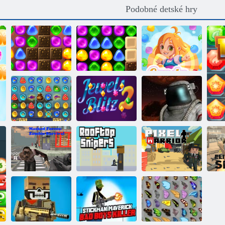
Podobné detské hry
Späť na
Späť na
Candyland 4:
Candyland 2
Lollipop Garden
Candy Rain 4
1001 Arabská
noc
Klenoty Blitz 2
Bojová zóna
Prezlečený sila:
Snipers na
Zombie Survival
streche
Pixel bojovník
Eli