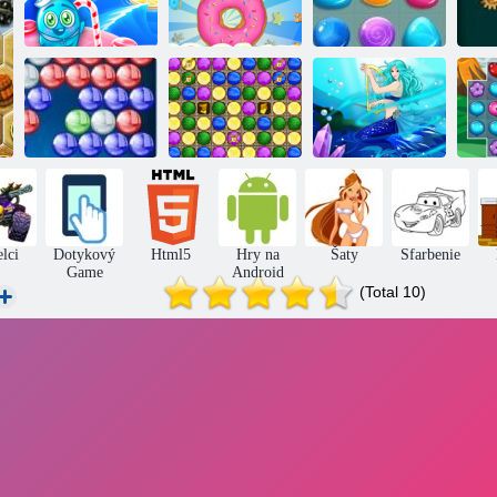
Späť na
Candyland
Sweet River
Zavrieť cookie
Candy Rain 3
Bla
Strelec bublinky
Snehová
Snežná kráľovná
HD
kráľovná 3
4
elci
Dotykový
Html5
Hry na
Šaty
Sfarbenie
Game
Android
(Total 10)