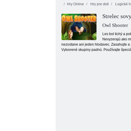
Hry Online
Hry pre deti
Logické h
Strelec sov
Owl Shooter
Les bol tichý a po
Nevyzerajú ako mie
nezostane ani jeden hlodavec. Zasahujte a p
Bloky netvori
Vytvorené skupiny padnú. Používajte špeciál