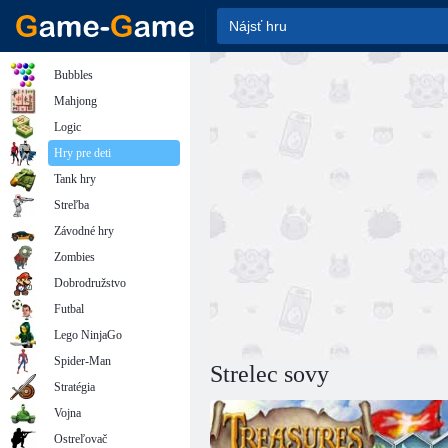
Bubbles
Mahjong
Logic
Hry pre deti
Tank hry
Streľba
Závodné hry
Zombies
Dobrodružstvo
Futbal
Lego NinjaGo
Spider-Man
Strelec sovy
Stratégia
Vojna
Ostreľovač