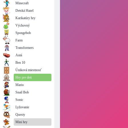
Minecraft
Detská Hazel
Karikatúry hry
Výchovný
Spongebob
Farm
Transformers
Autá
Ben 10
Úniková miestnosť
Hry pre deti
Mario
Snail Bob
Sonic
Lyžovanie
Questy
Mini hry