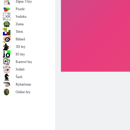
Zápas 3 hry
Puzzle
Sudoku
Zuma
Tetris
Biliard
3D hry
IO hry
Kartové hry
Solitér
Šach
Rybárčenie
Online hry