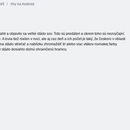
ml5
Hry na Android
ahli a objavilo sa veľké stádo sov. Toto sú predátori a okrem toho sú nezvyčajní.
lovia tiež nielen v noci, ale aj cez deň a ich počet je taký, že čoskoro v oblasti
 stádo strieľať a nablízku zhromaždiť tri alebo viac vtákov rovnakej farby.
by stádo dosiahlo dolnú ohraničenú hranicu.