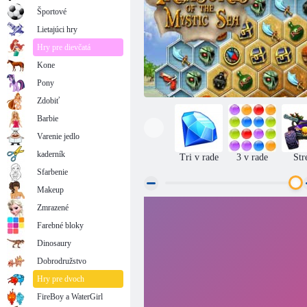
Športové
Lietajúci hry
Hry pre dievčatá
Kone
Pony
Zdobiť
Barbie
Varenie jedlo
kaderník
Tri v rade
3 v rade
Str
Sfarbenie
Makeup
Zmrazené
Poklady mystického mora
Farebné bloky
Dinosaury
Dobrodružstvo
Hry pre dvoch
FireBoy a WaterGirl