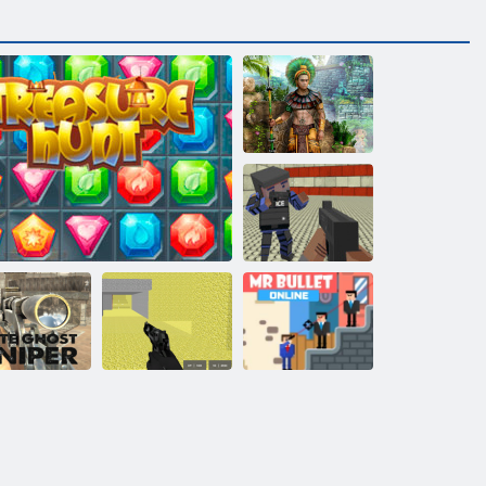
Poklady
Montezuma 2
Massive War
gangster
Pixel multiplayer
Pán guľka
te sniper duch
Hľadanie pokladov
bitka
online