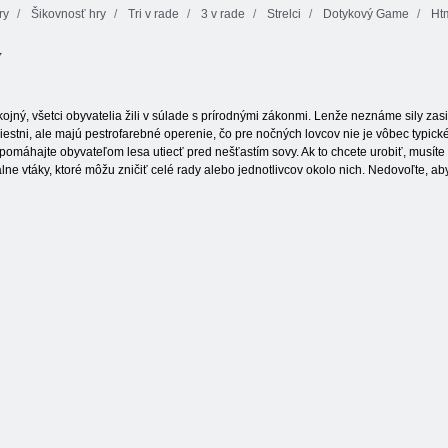
ry
Šikovnosť hry
Tri v rade
3 v rade
Strelci
Dotykový Game
Ht
Badmani
y
Stickman Rebel
Crazy pixel war
Killer
Motýľ Kyodai
kojný, všetci obyvatelia žili v súlade s prírodnými zákonmi. Lenže neznáme sily zasi
stni, ale majú pestrofarebné operenie, čo pre nočných lovcov nie je vôbec typické. A 
omáhajte obyvateľom lesa utiecť pred nešťastím sovy. Ak to chcete urobiť, musíte na
ne vtáky, ktoré môžu zničiť celé rady alebo jednotlivcov okolo nich. Nedovoľte, a