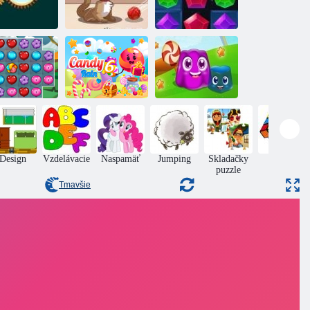
Drahokamy:
st drahokamy
Mačiatko
Explosion
Drahé gule
Candy Rain 6
Pudingová pôda
Design
Vzdelávacie
Naspamäť
Jumping
Skladačky
Puzzle
puzzle
Tmavšie