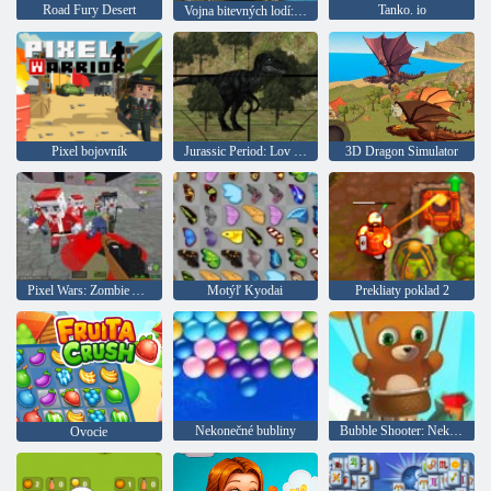
Road Fury Desert
Tanko. io
Vojna bitevných lodí: Multiplayer
Pixel bojovník
Jurassic Period: Lov dinosaurov
3D Dragon Simulator
Pixel Wars: Zombie Apokalypsa
Motýľ Kyodai
Prekliaty poklad 2
Nekonečné bubliny
Bubble Shooter: Nekonečno
Ovocie