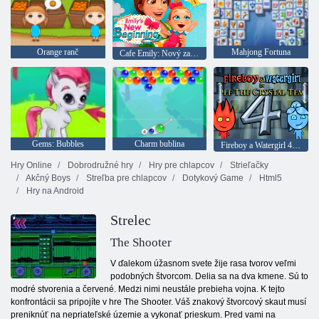
Orange ranč
Mahjong Fortuna
Cafe Emily: Nový začiatok
Gems: Bubbles
Charm bublina
Fireboy a Watergirl 4: Crystal Temple
Hry Online
Dobrodružné hry
Hry pre chlapcov
Strieľačky
Akčný Boys
Streľba pre chlapcov
Dotykový Game
Html5
Hry na Android
Strelec
The Shooter
V ďalekom úžasnom svete žije rasa tvorov veľmi
podobných štvorcom. Delia sa na dva kmene. Sú to
modré stvorenia a červené. Medzi nimi neustále prebieha vojna. K tejto
konfrontácii sa pripojíte v hre The Shooter. Váš znakový štvorcový skaut musí
preniknúť na nepriateľské územie a vykonať prieskum. Pred vami na