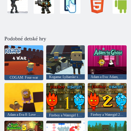
Podobné detské hry
Kogama: Lyžiarske skoky!
Adam a Eva: Adam, duch
COGAM: Four-war
Adam a Eva 8: Love Quest
Fireboy a Watergirl 2: Svetlý chrám
Fireboy a Watergirl 1: The Forest Temple