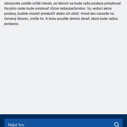
obrazovke uvidíte určité miesto, po ktorom sa bude vaša postava pohybovať.
Na jeho ceste bude existovať rôzne nebezpečenstvo. Vy, vedúci akcie
postavy, budete musieť preskočiť alebo ich obísť. Hneď ako narazíte na
červený štvorec, zničte ho. K tomu použite strelnú zbraň, ktorá bude vašou
postavou.