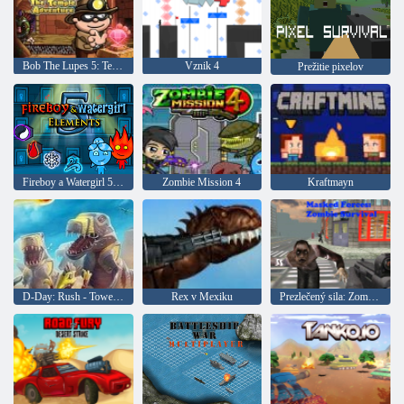
Bob The Lupes 5: Temple Adventure
Vznik 4
Prežitie pixelov
Fireboy a Watergirl 5: prvky
Zombie Mission 4
Kraftmayn
D-Day: Rush - Tower Defense
Rex v Mexiku
Prezlečený sila: Zombie Survival