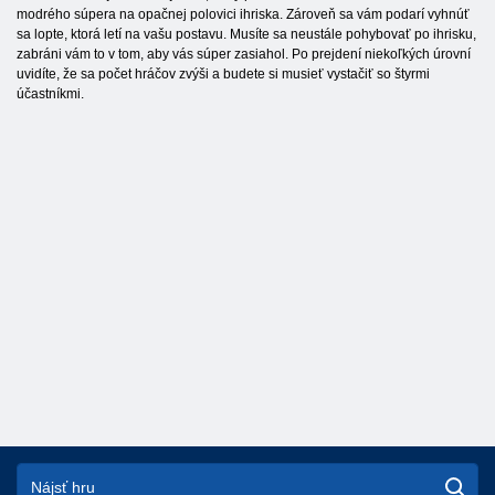
modrého súpera na opačnej polovici ihriska. Zároveň sa vám podarí vyhnúť
sa lopte, ktorá letí na vašu postavu. Musíte sa neustále pohybovať po ihrisku,
zabráni vám to v tom, aby vás súper zasiahol. Po prejdení niekoľkých úrovní
uvidíte, že sa počet hráčov zvýši a budete si musieť vystačiť so štyrmi
účastníkmi.