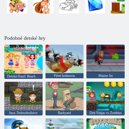
Podobné detské hry
Piloti hrdinovia
Master Jet
Detská Hazel: Beach party
Inca: Dobrodružstvo
Backyard
Deti Ninjas vs Zombies