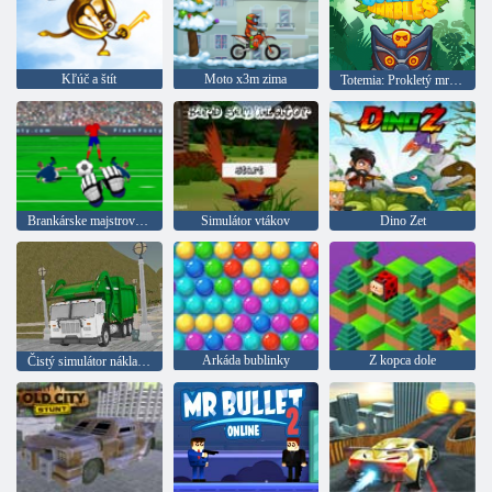
Kľúč a štít
Moto x3m zima
Totemia: Prokletý mramor
Brankárske majstrovstvá
Simulátor vtákov
Dino Zet
Arkáda bublinky
Z kopca dole
Čistý simulátor nákladného automobilu na ostrove