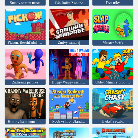
Stunt v starom meste
Dva triky
Pán Bullet 2 online
Pichon: Bezohľadný vták
Zúrivý samuraj
Majster faciek
Zachráňte perníka
Huggy Waggy zachráni Kissy Missy
Obby: Minihry proti 1000
Noob vs Pro. Ukradnúť Brainrot
Utekať a rozbiť
Horor v babkinom sklade