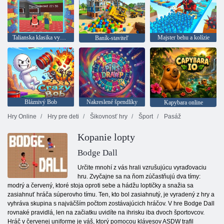
Talianska klasika vyhľadávania Brainrot
Majster behu a kolízie
Baník-staviteľ
Bláznivý Bob
Nakreslené špendlíky
Kapybara online
Hry Online
Hry pre deti
Šikovnosť hry
Šport
Pasáž
Kopanie lopty
Bodge Dall
Určite mnohí z vás hrali vzrušujúcu vyraďovaciu
hru. Zvyčajne sa na ňom zúčastňujú dva tímy:
modrý a červený, ktoré stoja oproti sebe a hádžu loptičky a snažia sa
zasiahnuť hráča súperovho tímu. Ten, kto bol zasiahnutý, je vyradený z hry a
vyhráva skupina s najväčším počtom zostávajúcich hráčov. V hre Bodge Dall
rovnaké pravidlá, len na začiatku uvidíte na ihrisku iba dvoch športovcov.
Hráč v červenej uniforme je váš, ktorý pomocou klávesov ASDW trafil