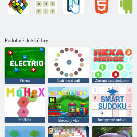
Podobné detské hry
Činiť desať null
Zlúčenie šesťuholníkov
Electro
MoHeks
Inteligentné sudoku
Abecedný vlak