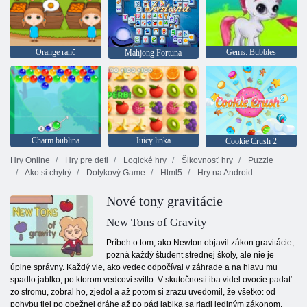
Orange ranč
Gems: Bubbles
Mahjong Fortuna
Charm bublina
Juicy linka
Cookie Crush 2
Hry Online
Hry pre deti
Logické hry
Šikovnosť hry
Puzzle
Ako si chytrý
Dotykový Game
Html5
Hry na Android
Nové tony gravitácie
New Tons of Gravity
Príbeh o tom, ako Newton objavil zákon gravitácie,
pozná každý študent strednej školy, ale nie je
úplne správny. Každý vie, ako vedec odpočíval v záhrade a na hlavu mu
spadlo jablko, po ktorom vedcovi svitlo. V skutočnosti iba videl ovocie padať
zo stromu, zobral ho, zjedol a až potom si zrazu uvedomil, že všetko: od
pohybu tiel po obežnej dráhe až po pád jablka sa riadi jediným zákonom.