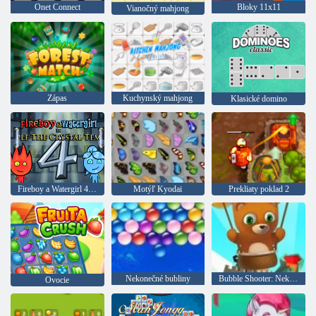
Onet Connect
Bloky 11x11
Vianočný mahjong
Zápas
Kuchynský mahjong
Klasické domino
Fireboy a Watergirl 4: Crystal Temple
Motýľ Kyodai
Prekliaty poklad 2
Nekonečné bubliny
Bubble Shooter: Nekonečno
Ovocie