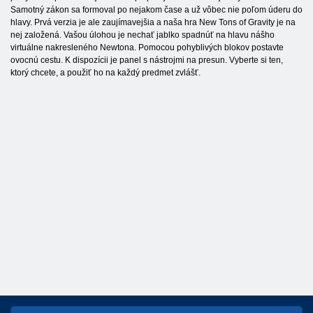
Samotný zákon sa formoval po nejakom čase a už vôbec nie poľom úderu do
hlavy. Prvá verzia je ale zaujímavejšia a naša hra New Tons of Gravity je na
nej založená. Vašou úlohou je nechať jablko spadnúť na hlavu nášho
virtuálne nakresleného Newtona. Pomocou pohyblivých blokov postavte
ovocnú cestu. K dispozícii je panel s nástrojmi na presun. Vyberte si ten,
ktorý chcete, a použiť ho na každý predmet zvlášť.