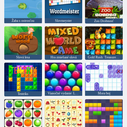
Žaba s ostrosťou
Slovmeyster
Zoo Drobnosť
Slová lesa
Hra zmiešané slová
Gold Rush: Treasure Hunter
Vianočné vydanie: Legrační bubliny
Mora boj
Tentriks