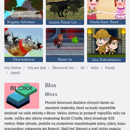
Kogama: Adventure Jungle Adventure
Detská Hazel: Beach party
Jurassic Period: Lov dinosaurov
Piloti hrdinovia
Master Jet
Inca: Dobrodružstvo
Hry Online
Hry pre deti
Šikovnosť hry
3d
Veža
Pasáž
Html5
Blox
Bloxx
Ploché štvorcové dlaždice rôznych farieb sú
stavebné materiály, ktoré sa budú nepretržite
dodávať na vaše stránky v Bloxx. Vašou úlohou je postaviť najvyššiu vežu na
svete, vyššiu ako slávny mrakodrap Burdž Chalífa, ktorý dosahuje 828
metrov. Máte výhodu, pretože na zostavenie nepotrebujete plány, plány, kopu
pracovníkov, vybavenia ani financií. Stačí byť šikovný a mať rýchlu reakciu.