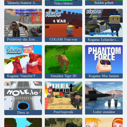
Taliansky brainrot: Akumulácia
Bubble príbeh
Veža z blokov
Prezlečený sila: Zombie Survival
COGAM: Four-war
Kogama: Lyžiarske skoky!
Kogama: Vianočné Parkour
Simulátor Tiger 3D
Kogama: Moc fantázie
Pixel bojovník
Lodný simulátor
Diera. io