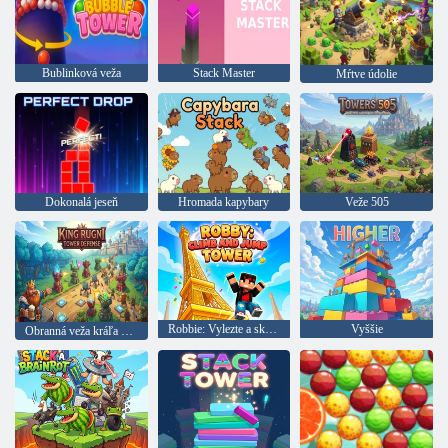
Bublinková veža
Stack Master
Mŕtve údolie
Dokonalá jeseň
Hromada kapybary
Veže 505
Robbie: Vylezte a skočte z veže
Vyššie
Obranná veža kráľa Rugniho