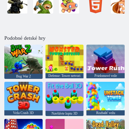
Podobné detské hry
Defense: Tower netvori
Prielomové veže
Bug War 2
Veža Crash 3D
Rozbaliť vežu
Navštívte loptu 3D