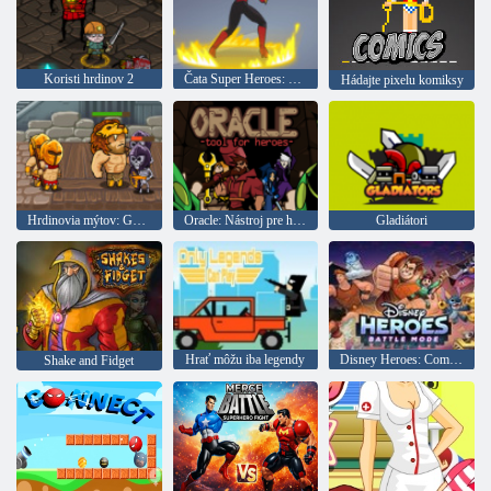
Koristi hrdinov 2
Čata Super Heroes: Bitka
Hádajte pixelu komiksy
Hrdinovia mýtov: Gods Warriors
Oracle: Nástroj pre hrdinov
Gladiátori
Hrať môžu iba legendy
Disney Heroes: Combat Mode
Shake and Fidget