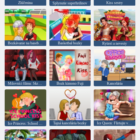
Zlúčenina
Kiss sestry
Splynutie superhrdinov
Bozkávanie na baseballovom ihrisku
Basketbal bozky
Rytieri a nevesty
Milovníci filmu: Skrytý bozk
Bozk kimono Fuji
Kancelária
Tajná kancelária bozky
Ice Queen: Flirtujte v saune
Ice Princess: School Kiss