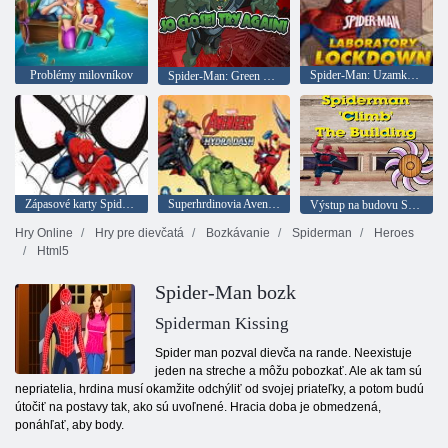
Problémy milovníkov
Spider-Man: Uzamknutie laboratória
Spider-Man: Green Goblin Chaos
Zápasové karty Spidermana
Superhrdinovia Avengers Hydra Prielom
Výstup na budovu Spidermana
Hry Online
Hry pre dievčatá
Bozkávanie
Spiderman
Heroes
Html5
Spider-Man bozk
Spiderman Kissing
Spider man pozval dievča na rande. Neexistuje
jeden na streche a môžu pobozkať. Ale ak tam sú
nepriatelia, hrdina musí okamžite odchýliť od svojej priateľky, a potom budú
útočiť na postavy tak, ako sú uvoľnené. Hracia doba je obmedzená,
ponáhľať, aby body.