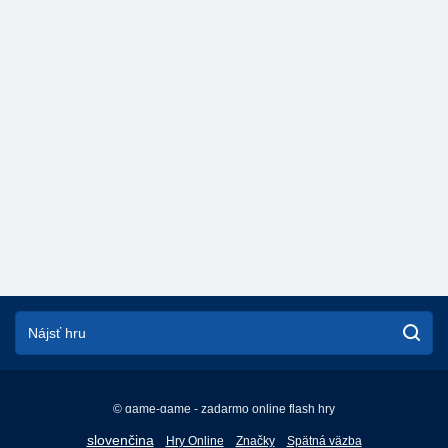
© game-game - zadarmo online flash hry
English
slovenčina
Hry Online
Značky
Spätná väzba