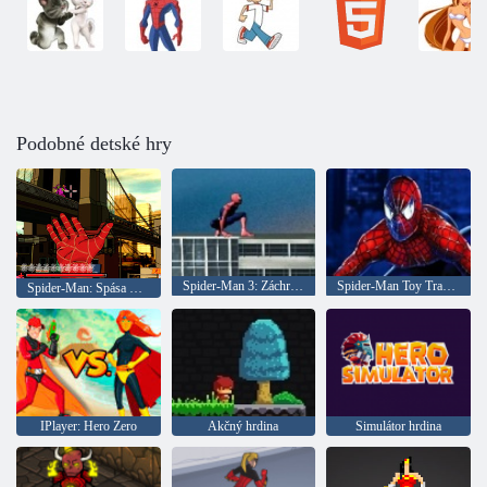
Podobné detské hry
Spider-Man 3: Záchranná Mary Jane
Spider-Man Toy Transporter
Spider-Man: Spása mesta
IPlayer: Hero Zero
Akčný hrdina
Simulátor hrdina