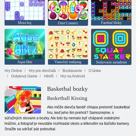
Mora boj
Farebné bloky
Onet Connect
Aqua blitz
Vianočný mahjong
Stohovacie zariadenie
Hry Online
Hry pre dievčatá
Bozkávanie
O láske
Dotykový Game
Html5
Hry na Android
Basketbal bozky
Basketball Kissing
Ako môže dievča fandiť chlapa prelomiť basketbal
hru, keď jeho tím prehrá? Samozrejme, s
súťažných slovami a bozky. Ale toto by nemalo byť chápané ostatnými
hráčmi, a fotograf je neustále rozhliadal okolo a kliknutím na tlačidlo kamery.
Snažte sa udržať pár pobozkal.