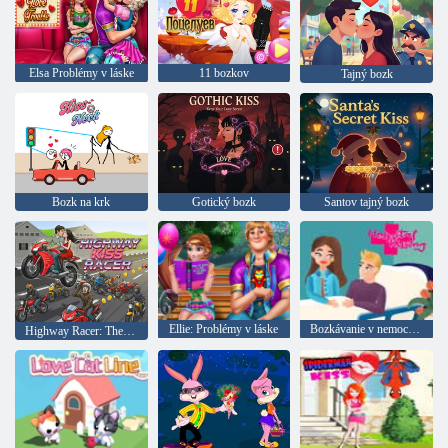
Elsa Problémy v láske
11 bozkov
Tajný bozk
Bozk na krk
Gotický bozk
Santov tajný bozk
Ellie: Problémy v láske
Bozkávanie v nemocnici
Highway Racer: The Kiss