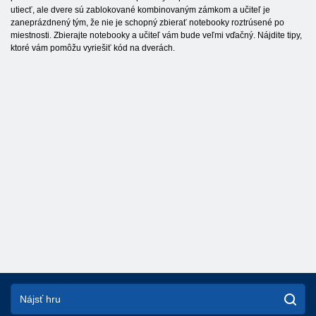
utiecť, ale dvere sú zablokované kombinovaným zámkom a učiteľ je
zaneprázdnený tým, že nie je schopný zbierať notebooky roztrúsené po
miestnosti. Zbierajte notebooky a učiteľ vám bude veľmi vďačný. Nájdite tipy,
ktoré vám pomôžu vyriešiť kód na dverách.