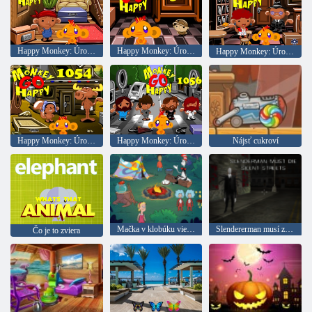
Happy Monkey: Úroveň 1048
Happy Monkey: Úroveň 1050
Happy Monkey: Úroveň 1050
Happy Monkey: Úroveň 1054
Happy Monkey: Úroveň 1056
Nájsť cukroví
Mačka v klobúku vie veľa o tom! camp Time
Slendererman musí zomrieť: pokojné ulice
Čo je to zviera