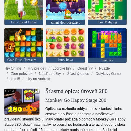
Euro Sprint Futbal
Kris Mahjong
Zimné dobrodružstvo
Gold Rush: Treasure Hunter
Juicy linka
Tentriks
Hry Online
Hry pre deti
Logické hry
Quest hry
Puzzle
Zber položiek
Nájsť položky
Šťastný opice
Dotykový Game
Html5
Hry na Android
Šťastná opica: úroveň 280
Monkey Go Happy Stage 280
Opička sa rozhodla oddýchnuť si z fantastického
cestovania v čase a priestore a navštevovať
pravidelnú strednú školu. Malý priateľ požiada o pomoc v Monkey Go Happy
Stage 280. Učiteľ matematiky ho opustil po hodinách a teraz chudobný stoja
pred tabuľou a hľadí túžobne na príklady napísané na kriedu. Bude rád