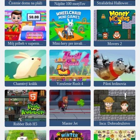
Čistenie domu na pláži
Strašidelná Halloweenská párty
Nájdite 100 motýľov
Môj príbeh v supermarkete
Mini-hery pre invalidné vozíky
Movers 2
Chamtivý králik
Vzrušenie Rush 4
Piloti hrdinovia
Master Jet
Inca: Dobrodružstvo
Robber Bob H5