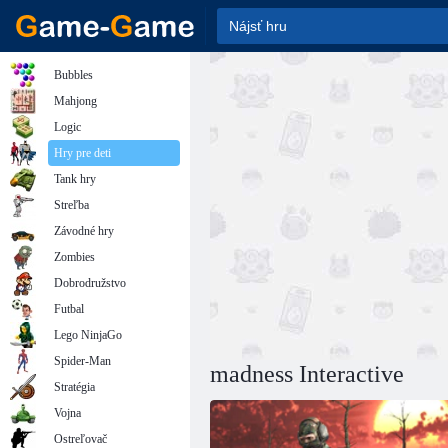
Bubbles
Mahjong
Logic
Hry pre deti
Tank hry
Streľba
Závodné hry
Zombies
Dobrodružstvo
Futbal
Lego NinjaGo
Spider-Man
madness Interactive
Stratégia
Vojna
Ostreľovač