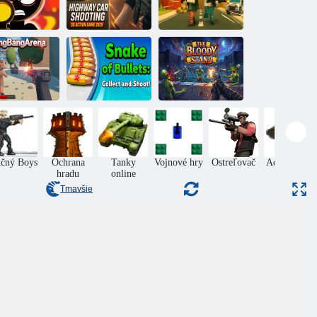
Highway: Car
streľovacia
Racing 3D
strela 3D
Action 2025
Kocka strelec
Bullet Snake:
Bang Bang
Zbierajte a
Krvavá
Arena
strieľajte!
konfrontácia
čný Boys
Ochrana
Tanky
Vojnové hry
Ostreľovač
Adventures
hradu
online
Tmavšie