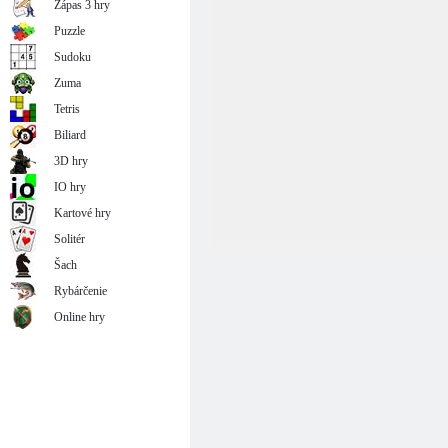
Zápas 3 hry
Puzzle
Sudoku
Zuma
Tetris
Biliard
3D hry
IO hry
Kartové hry
Solitér
Šach
Rybárčenie
Online hry