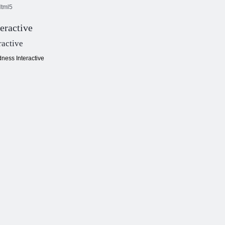
tml5
eractive
Kuchynský
Zápas
mahjong
Klasické domino
ractive
dness Interactive