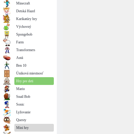
Minecraft
Detská Hazel
Karikatúry hry
Výchovný
Spongebob
Farm
Transformers
Autá
Ben 10
Úniková miestnosť
Hry pre deti
Mario
Snail Bob
Sonic
Lyžovanie
Questy
Mini hry