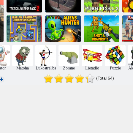
Taktické zbrane
Ostreľovacia
O
balíček 2
misia 3D
Pubg pixel 3
Taliansky
zabijak lovca
Mimozemský
Streľba v
mozgových blán
lov
Brainrothu
stor
Mátoha
Lukostreľba
Zbrane
Lietadlo
Puzzle
Ak
(Total 64)