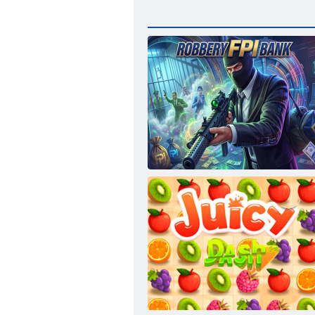
Banková lúpež FPI