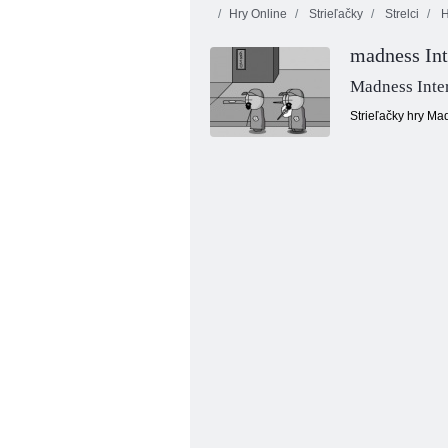
Hry Online
Strieľačky
Strelci
H
madness Int
Madness Inte
Strieľačky hry Ma
Juicy linka