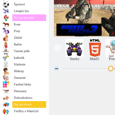
Športové
Lietajúci hry
Hry pre dievčatá
Kone
Pony
Zdobiť
Barbie
Varenie jedlo
kaderník
Strelci
Html5
Prie
Sfarbenie
Makeup
Zmrazené
Maskované sily 3
Farebné bloky
Dinosaury
Dobrodružstvo
Hry pre dvoch
FireBoy a WaterGirl