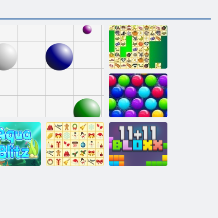
Kris Mahjong
Vianočné
vydanie:
Legrační bubliny
Vianočný
Aqua blitz
Linky 98
mahjong
Bloky 11x11