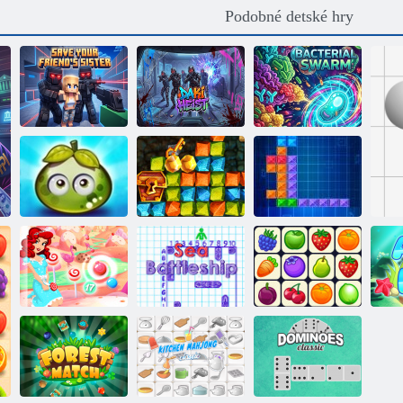
Podobné detské hry
Zachráňte sestru
svojho priateľa
Ducky Heist
Bakteriálny roj
Dobrodružstvo
šťavnatých
Gold Rush:
bobúľ
Treasure Hunter
Tentriks
Cukroví bubliny
Mora boj
Onet Connect