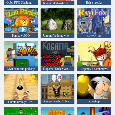
Obbi: RPG Slashing Blade Loot
Beh z hrobky
Krajina sladkostí Sweet Survivors
Panika v ZOO
Uniknúť z domu v lese: Episode 2
Electric Fox
Lávu namiesto podlahy
Kogama: Útek z väzenia
Legendy o samurajovi
Amigo Pancho 2: New York Party
Zlatokop
Chrám hrobky: Útek