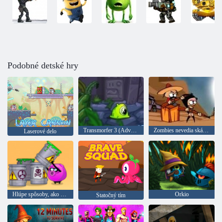
Podobné detské hry
Transmorfer 3 (Adventures transmorfera nyamchika 3)
Zombies nevedia skákať
Laserové delo
Hlúpe spôsoby, ako zomrieť 2
Orkio
Statočný tím