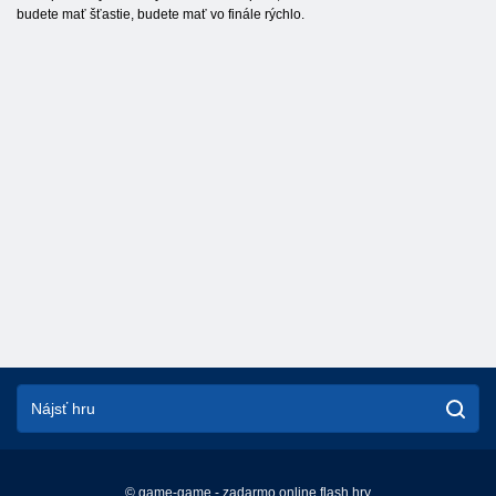
budete mať šťastie, budete mať vo finále rýchlo.
© game-game - zadarmo online flash hry