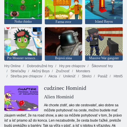
Noha chinko
Island Bayou
Farma ovce
Pre Monster nemocnicu
Bojová zóna
Massive War gangster
Hry Online
Dobrodružné hry
Hry pre chlapcov
Šikovnosť hry
Strieľačky
Akčný Boys
Zručnosť
Monsters
Streľba pre chlapcov
Akcia
Uniknúť
Strelci
Pasáž
Html5
cudzinec Hominid
Alien Hominid
Ak chcete zistiť, ako ste cestovateľ, ako dobre sa
môžete pohybovať na ceste, možno budete mať
záujem vedieť, že na road show, a ako sa môžete pohybovať v tom, že právo
ísť a ísť priamo až do konca. Len nezabudnite, že cesta bude ťažké, pretože
budú prekážky a bariéry. Tak sa vôľa v päsť, a ísť s istotou k víťazstvu. Ak