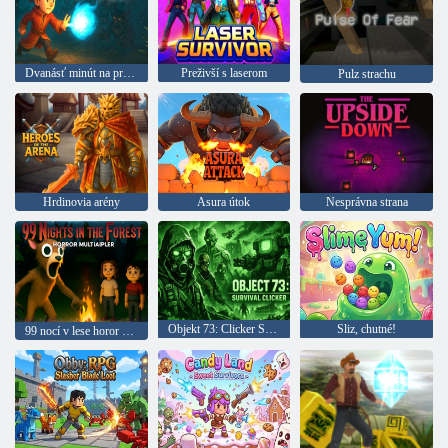
Dvanásť minút na prežitie
Preživší s laserom
Pulz strachu
Hrdinovia arény
Asura útok
Nesprávna strana
Objekt 73: Clicker Survival
Sliz, chutné!
99 nocí v lese horor pre viacerých hráčov