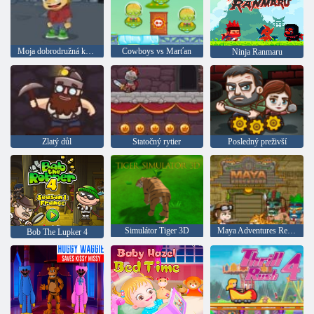
Moja dobrodružná kniha 2
Cowboys vs Marťan
Ninja Ranmaru
Zlatý důl
Statočný rytier
Posledný preživší
Simulátor Tiger 3D
Maya Adventures Remastering
Bob The Lupker 4