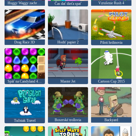
Huggy Waggy zachráni Kissy Missy
Vzrušenie Rush 4
Čas dať dieťa spať
Drag Race 3D
Hodiť papier 2
Piloti hrdinovia
Späť na Candyland 4: Lollipop Garden
Master Jet
Cartoon Cup 2015
Boxerské trollovia
Backyard
Tučniak Travel