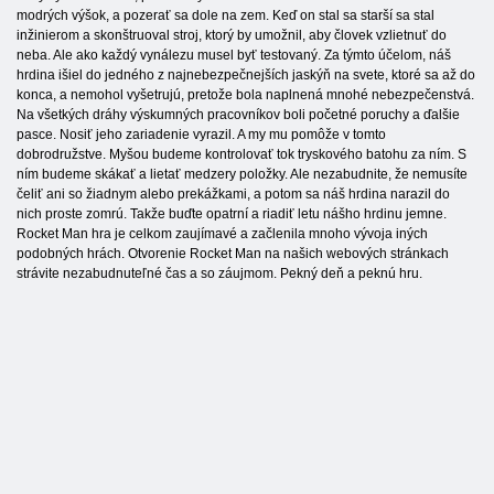
modrých výšok, a pozerať sa dole na zem. Keď on stal sa starší sa stal
inžinierom a skonštruoval stroj, ktorý by umožnil, aby človek vzlietnuť do
neba. Ale ako každý vynálezu musel byť testovaný. Za týmto účelom, náš
hrdina išiel do jedného z najnebezpečnejších jaskýň na svete, ktoré sa až do
konca, a nemohol vyšetrujú, pretože bola naplnená mnohé nebezpečenstvá.
Na všetkých dráhy výskumných pracovníkov boli početné poruchy a ďalšie
pasce. Nosiť jeho zariadenie vyrazil. A my mu pomôže v tomto
dobrodružstve. Myšou budeme kontrolovať tok tryskového batohu za ním. S
ním budeme skákať a lietať medzery položky. Ale nezabudnite, že nemusíte
čeliť ani so žiadnym alebo prekážkami, a potom sa náš hrdina narazil do
nich proste zomrú. Takže buďte opatrní a riadiť letu nášho hrdinu jemne.
Rocket Man hra je celkom zaujímavé a začlenila mnoho vývoja iných
podobných hrách. Otvorenie Rocket Man na našich webových stránkach
strávite nezabudnuteľné čas a so záujmom. Pekný deň a peknú hru.