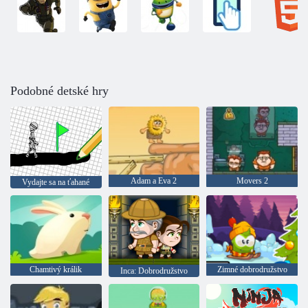
Podobné detské hry
Adam a Eva 2
Movers 2
Vydajte sa na ťahané
Chamtivý králik
Zimné dobrodružstvo
Inca: Dobrodružstvo