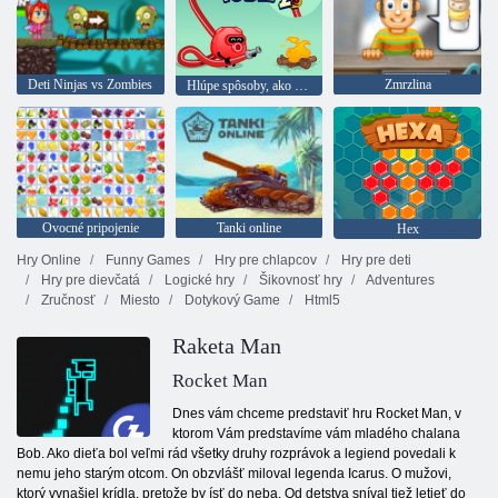
Deti Ninjas vs Zombies
Zmrzlina
Hlúpe spôsoby, ako zomrieť 2
Ovocné pripojenie
Tanki online
Hex
Hry Online
Funny Games
Hry pre chlapcov
Hry pre deti
Hry pre dievčatá
Logické hry
Šikovnosť hry
Adventures
Zručnosť
Miesto
Dotykový Game
Html5
Raketa Man
Rocket Man
Dnes vám chceme predstaviť hru Rocket Man, v
ktorom Vám predstavíme vám mladého chalana
Bob. Ako dieťa bol veľmi rád všetky druhy rozprávok a legiend povedali k
nemu jeho starým otcom. On obzvlášť miloval legenda Icarus. O mužovi,
ktorý vynašiel krídla, pretože by ísť do neba. Od detstva sníval tiež letieť do