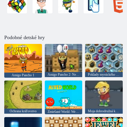
Podobné detské hry
Amigo Pancho 2: New York Party
Poklady mystického mora
Amigo Pancho 1
Ochrana kráľovstvo
Moja dobrodružná kniha 2
Zmiešané World: Weekend