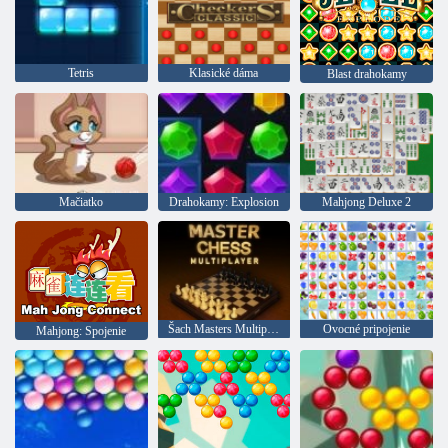
Tetris
Klasické dáma
Blast drahokamy
Mačiatko
Drahokamy: Explosion
Mahjong Deluxe 2
Šach Masters Multiplayer
Ovocné pripojenie
Mahjong: Spojenie