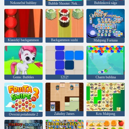
Nekonečné bubliny
Bublinková sága
Bubble Shooter: Nekonečno
Klasický backgammon
Backgammon sushi
Mahjong Fortuna
Gems: Bubbles
1212!
Charm bublina
Zaludny James
Kris Mahjong
Ovocná potiahnutie 2