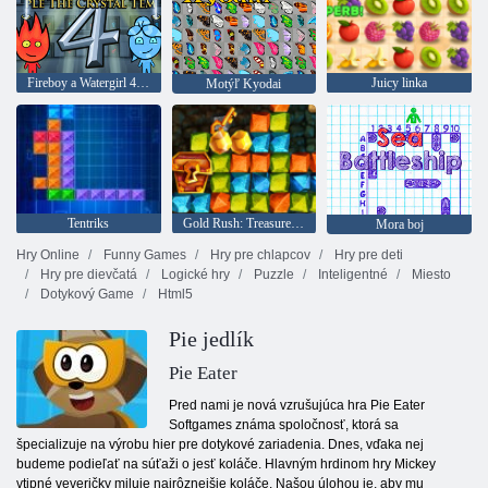
Fireboy a Watergirl 4: Crystal Temple
Juicy linka
Motýľ Kyodai
Tentriks
Gold Rush: Treasure Hunter
Mora boj
Hry Online
Funny Games
Hry pre chlapcov
Hry pre deti
Hry pre dievčatá
Logické hry
Puzzle
Inteligentné
Miesto
Dotykový Game
Html5
Pie jedlík
Pie Eater
Pred nami je nová vzrušujúca hra Pie Eater
Softgames známa spoločnosť, ktorá sa
špecializuje na výrobu hier pre dotykové zariadenia. Dnes, vďaka nej
budeme podieľať na súťaži o jesť koláče. Hlavným hrdinom hry Mickey
vtipné veveričky miluje najrôznejšie koláče. Našou úlohou je, aby mu