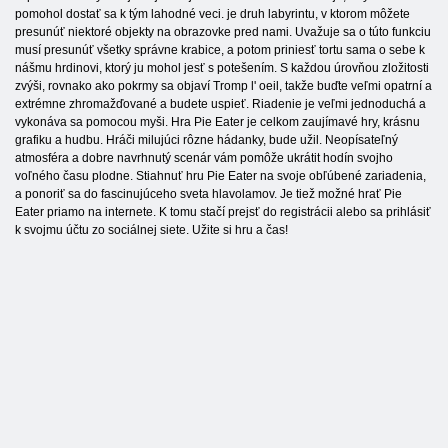
pomohol dostať sa k tým lahodné veci. je druh labyrintu, v ktorom môžete
presunúť niektoré objekty na obrazovke pred nami. Uvažuje sa o túto funkciu
musí presunúť všetky správne krabice, a potom priniesť tortu sama o sebe k
nášmu hrdinovi, ktorý ju mohol jesť s potešením. S každou úrovňou zložitosti
zvýši, rovnako ako pokrmy sa objaví Tromp l' oeil, takže buďte veľmi opatrní a
extrémne zhromažďované a budete uspieť. Riadenie je veľmi jednoduchá a
vykonáva sa pomocou myši. Hra Pie Eater je celkom zaujímavé hry, krásnu
grafiku a hudbu. Hráči milujúci rôzne hádanky, bude užil. Neopísateľný
atmosféra a dobre navrhnutý scenár vám pomôže ukrátit hodín svojho
voľného času plodne. Stiahnuť hru Pie Eater na svoje obľúbené zariadenia,
a ponoriť sa do fascinujúceho sveta hlavolamov. Je tiež možné hrať Pie
Eater priamo na internete. K tomu stačí prejsť do registrácii alebo sa prihlásiť
k svojmu účtu zo sociálnej siete. Užite si hru a čas!