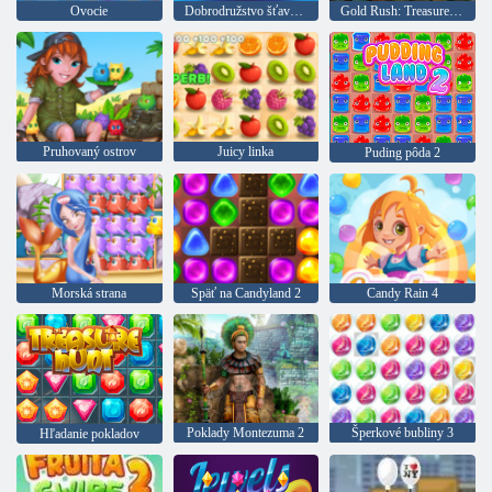
Ovocie
Dobrodružstvo šťavnatých bobúľ
Gold Rush: Treasure Hunter
Pruhovaný ostrov
Juicy linka
Puding pôda 2
Morská strana
Späť na Candyland 2
Candy Rain 4
Poklady Montezuma 2
Šperkové bubliny 3
Hľadanie pokladov