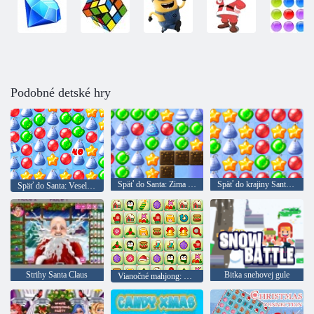
Podobné detské hry
Späť do Santa: Zima Dovolenka
Späť do krajiny Santa: Vianoce prichádzajú
Späť do Santa: Veselé Vianoce
Strihy Santa Claus
Bitka snehovej gule
Vianočné mahjong: Connect párov