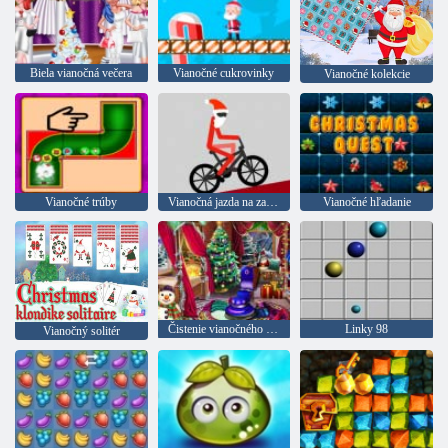
Biela vianočná večera
Vianočné cukrovinky
Vianočné kolekcie
Vianočné trúby
Vianočná jazda na zadnom kolese
Vianočné hľadanie
Čistenie vianočného domu
Linky 98
Vianočný solitér