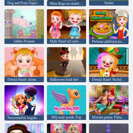
Dog and Pony Supertail: Star Jump
Strelec
Mien Bugr na skateboarde
Jablko-Pomme
Malý Hazel učí spôsoby
Pečieme jablčným koláčom
Detská Hazel: zlomená ruka
Halloween hrad dieťa Hazel
Detská Hazel: Ročný školský deň
Môj malý poník: Pop
Morská panna: Flirtujte v saune
Neuveriteľné Angela: Fashion Fever