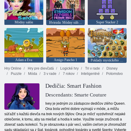
Módny salón
Super Stacker 2
Hviezda: Módny súboj alternatívnych dievčat
Adam a Eva
Amigo Pancho 1
Poklady mystického mora
Hry Online
Hry pre dievčatá
Logické hry
Tri v rade
Disney
Puzzle
Móda
3 v rade
7 rokov
Inteligentné
Potomstvo
Dedičia: Smart Fashion
Descendants: Smarte Couture
Ivey je jedným zo zástupcov dedičov zlého Queen.
Ona bola veľmi dobre vyznajú v móde, a môžu
súťažiť s každú dievča na trek nových štýlov. Ona je môcť vyzdvihnúť nejaké
oblečenie, k tomu, aby sa miešať a hodia k sebe. Využite svoje zručnosti a
zbierať sadu kolekcií. Tu je obrazovka s pár vecí, vaším cieľom je zhromaždiť
sadu skladajúci sa z šiat, topánok, pohodlné topánky a svetlé šperky. Vyberte