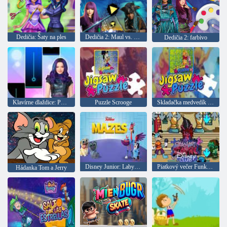
Dedičia: Šaty na ples
Dedičia 2: Maul vs. Mind
Dedičia 2: farbivo
Klavírne dlaždice: Potomkovia 3
Puzzle Scrooge
Skladačka medvedík Pú
Disney Junior: Labyrinty
Piatkový večer Funkin Disney Club
Hádanka Tom a Jerry