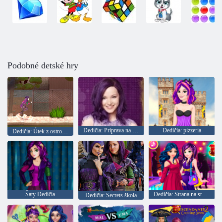
Podobné detské hry
Dedičia: Príprava na večierok v Auradone
Dedičia: pizzeria
Dedičia: Útek z ostrova strateného
Šaty Dedičia
Dedičia: Strana na streche
Dedičia: Secrets škola