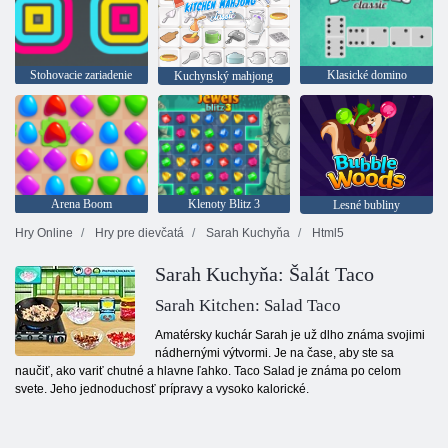
Stohovacie zariadenie
Klasické domino
Kuchynský mahjong
Arena Boom
Klenoty Blitz 3
Lesné bubliny
Hry Online
Hry pre dievčatá
Sarah Kuchyňa
Html5
Sarah Kuchyňa: Šalát Taco
Sarah Kitchen: Salad Taco
Amatérsky kuchár Sarah je už dlho známa svojimi
nádhernými výtvormi. Je na čase, aby ste sa
naučiť, ako variť chutné a hlavne ľahko. Taco Salad je známa po celom
svete. Jeho jednoduchosť prípravy a vysoko kalorické.