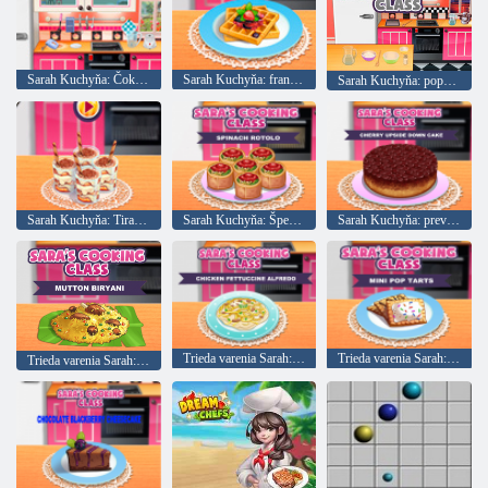
Sarah Kuchyňa: Čokoláda Blueberry Tvarohový
Sarah Kuchyňa: francúzska vafle
Sarah Kuchyňa: populárne mini-koláče
Sarah Kuchyňa: Tiramisu v pohári
Sarah Kuchyňa: Špenát ROTOL
Sarah Kuchyňa: prevrátený torta s višňami
Trieda varenia Sarah: Chicken Fettuccine Alfredo
Trieda varenia Sarah: Populárne mini tartlets
Trieda varenia Sarah: Biryani z jahňacieho mäsa