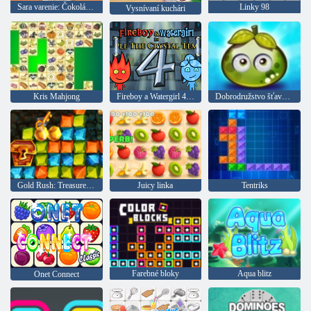
Sara varenie: Čokoládový dort
Linky 98
Vysnívaní kuchári
Kris Mahjong
Fireboy a Watergirl 4: Crystal Temple
Dobrodružstvo šťavnatých bobúľ
Gold Rush: Treasure Hunter
Juicy linka
Tentriks
Farebné bloky
Aqua blitz
Onet Connect