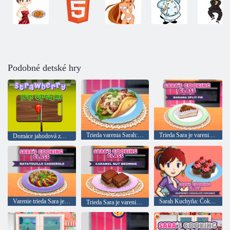
Podobné detské hry
Trieda varenia Sarah: Giro
Trieda Sara je varenie: Banana tortu
Domáce jahodová zmrzlina
Varenie trieda Sara je: Ratatouille
Sarah Kuchyňa: Čokoládové muffiny s malinami
Trieda Sara je varenie: karamel orechov