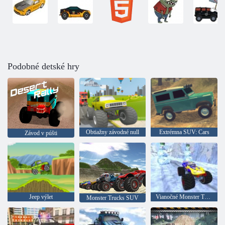
Podobné detské hry
Obtiažny závodné null
Extrémna SUV: Cars
Závod v púšti
Jeep výlet
Vianočné Monster Truck
Monster Trucks SUV