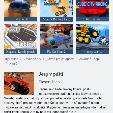
Rally bod 6
Cubic City Race
Moto X3M Pool Party
Kogama: Rýchly pretek
Fly Car Stunt 2
Auto zje auto 4
Hry Online
Závodné hry
Závod pre chlapcov
Závodné Jeep
Html5
Jeep v púšti
Desert Jeep
Jedná sa o tvrdé zákony tmavé, post -
apokalyptickej budúcnosti. Na hlavnej ceste z
Nového sveta zvážnel boj. Power podiel silné klany, a budete hrať úlohu
postavy, ktorá pracuje v jednom z týchto klanov. Tie sú uvedené úlohu -
môžete sa im darí. A nič zložité. Pracovné miesta sú len jedným - dohnať a
zničiť konkurenciu. A to by bolo tak jednoduché nie je.