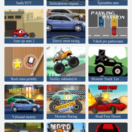
Jazda SUV
Špionážne auto
Deštruktívne stúpanie v teréne
Auto zje auto 2
Zúrivý street racing
Vášeň pre parkovanie
Rush mini-preteky
Skúšky nákladných vozidiel
Monster Truck: Les Delivery
Monster Racing
Road Fury Desert
Výkonné motory