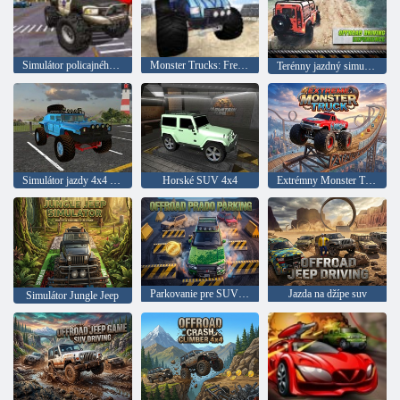
Simulátor policajného nákladného vozidla
Monster Trucks: Freestyle
Terénny jazdný simulátor jezu Prado
Simulátor jazdy 4x4 SUV
Horské SUV 4x4
Extrémny Monster Truck
Parkovanie pre SUV Prado
Jazda na džípe suv
Simulátor Jungle Jeep