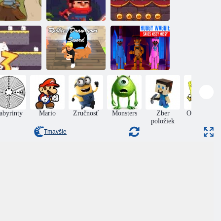
andom rytier
Ninja Ranmaru
Statočný rytier
Robbie:
Huggy Waggy
Očakávajte svoj
zachráni Kissy
3 myši
meč
Missy
abyrinty
Mario
Zručnosť
Monsters
Zber
Online hry
položiek
Tmavšie