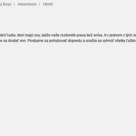
ý Boys
Adventures
Html5
Bob The Lupes
Fireboy a
a
5: Temple
Watergirl 4:
Adventure
Crystal Temple
Motýľ Kyodai
ediní ľudia, ktorí majú sny, takže naše roztomilé prasa tiež sníva. A v jednom z týc
e sa dostať von. Postupne sa pohybovať dopredu a snažia sa vyhnúť všetky ťažkost