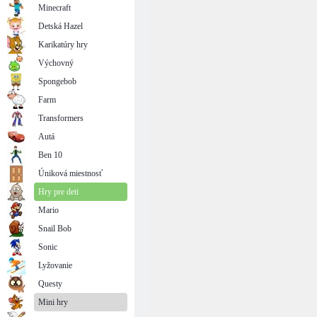
Minecraft
Detská Hazel
Karikatúry hry
Výchovný
Spongebob
Farm
Transformers
Autá
Ben 10
Úniková miestnosť
Hry pre deti
Mario
Snail Bob
Sonic
Lyžovanie
Questy
Mini hry