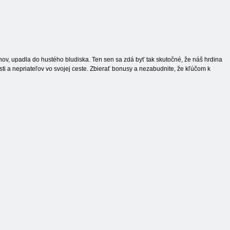
h snov, upadla do hustého bludiska. Ten sen sa zdá byť tak skutočné, že náš hrdina
i a nepriateľov vo svojej ceste. Zbierať bonusy a nezabudnite, že kľúčom k