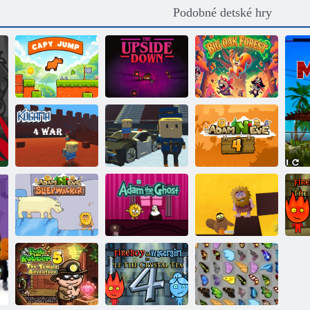
Podobné detské hry
Skákajúca
Nesprávna
Veľký dubový
kapybara
strana
les
Kogama:
COGAM: Four-
Lyžiarske
war
skoky!
Adam a Eva 4
Adam a Eva:
Adam a Eva:
Adam a Eva 8:
Wa
Lunatic
Adam, duch
Love Quest
F