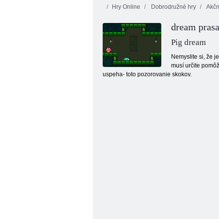
Hry Online
Dobrodružné hry
Akčn
dream pras
Pig dream
Nemyslite si, že j
musí určite pomôž
uspeha- toto pozorovanie skokov.
Kogama: Parkour 27