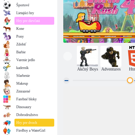
Športové
Lietajúci hry
Hry pre dievčatá
Kone
Pony
Zdobiť
Barbie
Varenie jedlo
kaderník
Akčný Boys
Adventures
Ht
Sfarbenie
Makeup
Zmrazené
Vzrušenie Rush 4
Farebné bloky
Dinosaury
Dobrodružstvo
Hry pre dvoch
FireBoy a WaterGirl