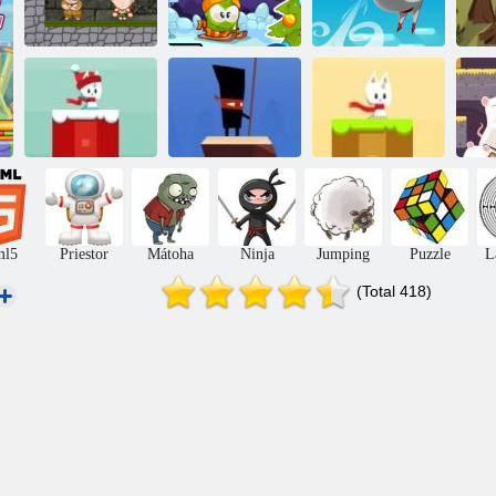
Inca:
Zimné
Dobrodružstvo
dobrodružstvo
Bloumen
R
Vianočné
pohoda: snehové
gule
Bonkers na tyči
Sneh svet
ml5
Priestor
Mátoha
Ninja
Jumping
Puzzle
L
(Total 418)