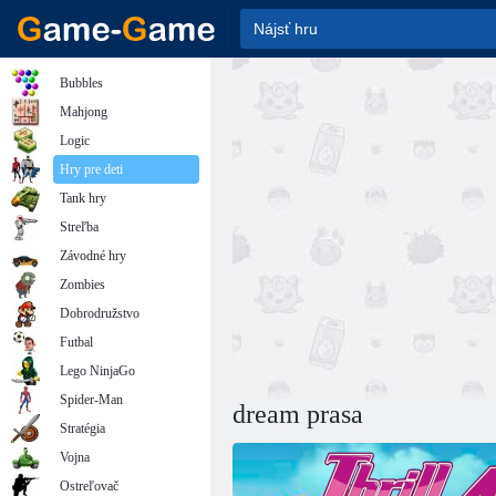
Bubbles
Mahjong
Logic
Hry pre deti
Tank hry
Streľba
Závodné hry
Zombies
Dobrodružstvo
Futbal
Lego NinjaGo
Spider-Man
dream prasa
Stratégia
Vojna
Ostreľovač