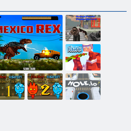
Prezlečený sila:
Zombie Survival
Kogama:
Vianočné
Parkour
Fireboy a
Fireboy a
tergirl 1: The
Watergirl 2:
orest Temple
Rex v Mexiku
Svetlý chrám
Diera. io