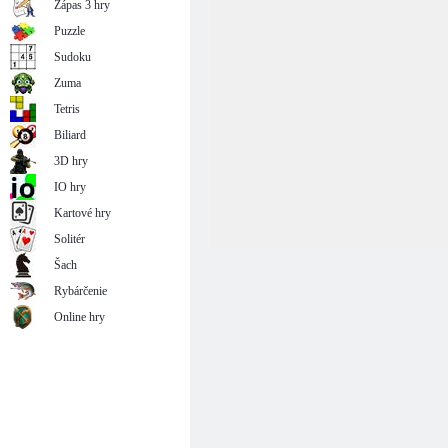
Zápas 3 hry
Puzzle
Sudoku
Zuma
Tetris
Biliard
3D hry
IO hry
Kartové hry
Solitér
Šach
Rybárčenie
Online hry