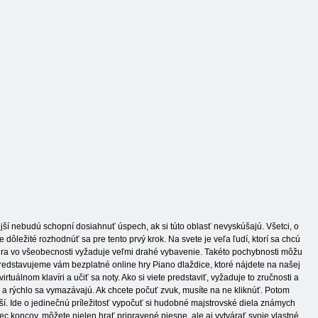
Royale
klavírne dlaždice
Piano Hot Track
anejší nebudú schopní dosiahnuť úspech, ak si túto oblasť nevyskúšajú. Všetci, o
e dôležité rozhodnúť sa pre tento prvý krok. Na svete je veľa ľudí, ktorí sa chcú
ho hra vo všeobecnosti vyžaduje veľmi drahé vybavenie. Takéto pochybnosti môžu
, predstavujeme vám bezplatné online hry Piano dlaždice, ktoré nájdete na našej
tuálnom klavíri a učiť sa noty. Ako si viete predstaviť, vyžaduje to zručnosti a
i a rýchlo sa vymazávajú. Ak chcete počuť zvuk, musíte na ne kliknúť. Potom
jší. Ide o jedinečnú príležitosť vypočuť si hudobné majstrovské diela známych
ec koncov, môžete nielen hrať pripravené piesne, ale aj vytvárať svoje vlastné