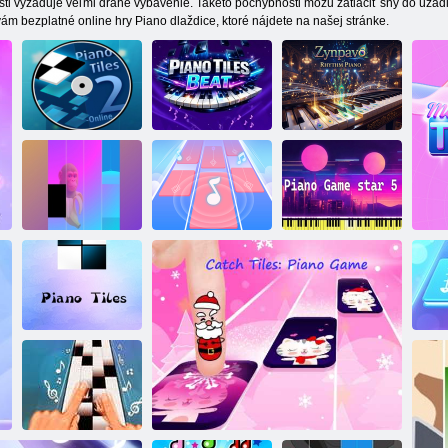
ti vyžaduje veľmi drahé vybavenie. Takéto pochybnosti môžu zatlačiť sny do úzadia
 vám bezplatné online hry Piano dlaždice, ktoré nájdete na našej stránke.
Klavírne
Klavírne
Zinpavo:
dlaždice 2 online
dlaždice: Beat
Rytmický klavír
Dlaždice klavíra:
Zvieratá
talianskeho
Kúzelná klavírna
Hra na klavíri 5
mozgu
hudba
hviezdičiek
Klavírne
ma
dlaždice