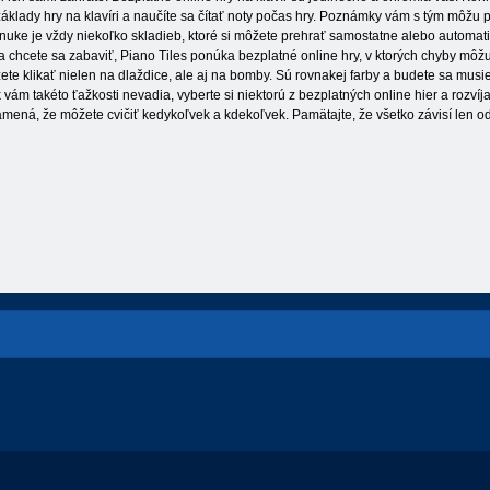
 základy hry na klavíri a naučíte sa čítať noty počas hry. Poznámky vám s tým môžu 
onuke je vždy niekoľko skladieb, ktoré si môžete prehrať samostatne alebo automatic
i a chcete sa zabaviť, Piano Tiles ponúka bezplatné online hry, v ktorých chyby m
môžete klikať nielen na dlaždice, ale aj na bomby. Sú rovnakej farby a budete sa m
k vám takéto ťažkosti nevadia, vyberte si niektorú z bezplatných online hier a roz
amená, že môžete cvičiť kedykoľvek a kdekoľvek. Pamätajte, že všetko závisí len