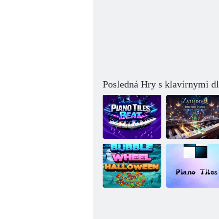
Posledná Hry s klavírnymi d
Klavírne
Zinpavo:
dlaždice: Beat
Rytmický klavír
Halloweenske
bublinkové
Klavírne