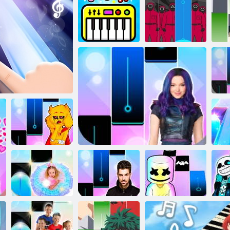
Magic Tiles
Piano Hot Track
Klavírne
Squid Game:
dlaždice
Catch the Tiles: Piano Game
Piano Tiles
Klavírne
K
dlaždice:
El
lavírne dlaždice
Mikecrack
Klavírne
Klavírne
Klavírne
dlaždice:
dlaždice: Ako
dlaždice: DJ
Marshmallow
U