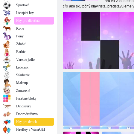
hra vo všeobecnos
Športové
cítil ako skutočný klavirista, predstavujeme
Lietajúci hry
Hry pre dievčatá
Kone
Pony
Zdobiť
Barbie
Varenie jedlo
kaderník
Sfarbenie
Makeup
Zmrazené
Farebné bloky
Dinosaury
Dobrodružstvo
Klavírne dlaždice 3
Hry pre dvoch
FireBoy a WaterGirl