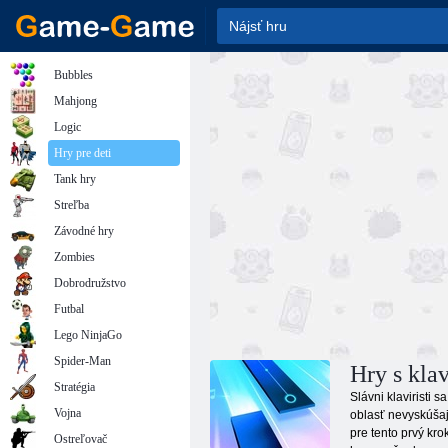
Bubbles
Mahjong
Logic
Hry pre deti
Tank hry
Streľba
Závodné hry
Zombies
Dobrodružstvo
Futbal
Lego NinjaGo
Spider-Man
Hry s kla
Stratégia
Slávni klaviristi 
Vojna
oblasť nevyskúšajú
pre tento prvý kro
Ostreľovač