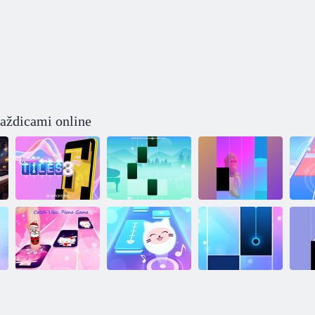
laždicami online
Dlaždice klavíra:
Zvieratá
Kúzelné dlaždice
talianskeho
Kúz
3
Klavír
mozgu
Hudobná
Catch the Tiles:
mačka! Klavírne
dl