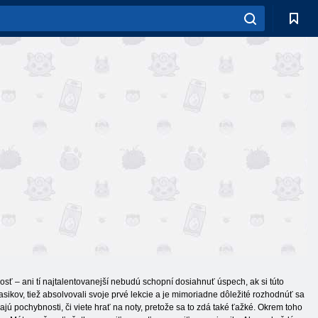
tnosť – ani tí najtalentovanejší nebudú schopní dosiahnuť úspech, ak si túto
lasikov, tiež absolvovali svoje prvé lekcie a je mimoriadne dôležité rozhodnúť sa
kajú pochybnosti, či viete hrať na noty, pretože sa to zdá také ťažké. Okrem toho