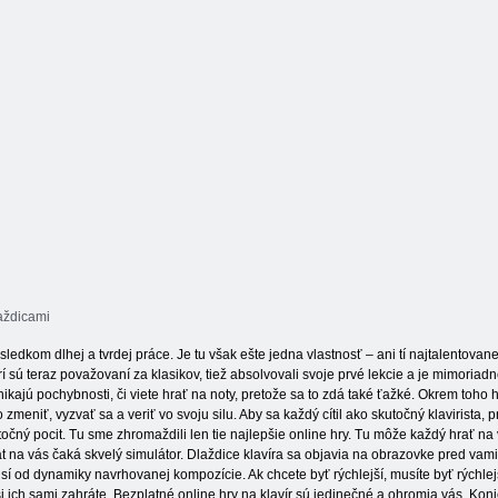
Piano Game
dlaždice 3D
Hra: Piano Tiles
laždicami
 výsledkom dlhej a tvrdej práce. Je tu však ešte jedna vlastnosť – ani tí najtalentov
orí sú teraz považovaní za klasikov, tiež absolvovali svoje prvé lekcie a je mimoriadn
ikajú pochybnosti, či viete hrať na noty, pretože sa to zdá také ťažké. Okrem to
zmeniť, vyzvať sa a veriť vo svoju silu. Aby sa každý cítil ako skutočný klavirista
čný pocit. Tu sme zhromaždili len tie najlepšie online hry. Tu môže každý hrať na vir
t na vás čaká skvelý simulátor. Dlaždice klavíra sa objavia na obrazovke pred vam
visí od dynamiky navrhovanej kompozície. Ak chcete byť rýchlejší, musíte byť rýchle
i ich sami zahráte. Bezplatné online hry na klavír sú jedinečné a ohromia vás. Koni