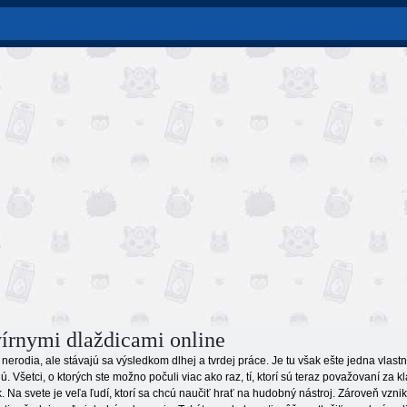
vírnymi dlaždicami online
sa nerodia, ale stávajú sa výsledkom dlhej a tvrdej práce. Je tu však ešte jedna vlas
. Všetci, o ktorých ste možno počuli viac ako raz, tí, ktorí sú teraz považovaní za k
k. Na svete je veľa ľudí, ktorí sa chcú naučiť hrať na hudobný nástroj. Zároveň vzni