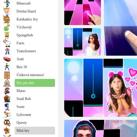
Minecraft
Detská Hazel
Karikatúry hry
Výchovný
Spongebob
Farm
Candy Piano
Dlaždice
Kúzelná klavírna hudba
Transformers
Autá
Ben 10
Klavírne
dlaždice:
Úniková miestnosť
Kimberly Lois
Hry pre deti
Mario
Snail Bob
Sonic
Magické k
Lyžovanie
Questy
Mini hry