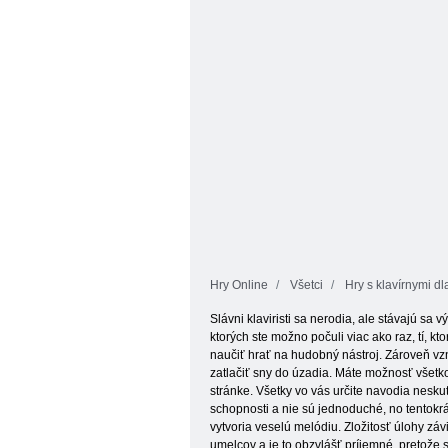
koleso
dlaždice
Hry Online
Všetci
Hry s klavírnymi d
Slávni klaviristi sa nerodia, ale stávajú sa
ktorých ste možno počuli viac ako raz, tí, kt
naučiť hrať na hudobný nástroj. Zároveň vzn
zatlačiť sny do úzadia. Máte možnosť všetko 
stránke. Všetky vo vás určite navodia neskuto
schopnosti a nie sú jednoduché, no tentokrá
vytvoria veselú melódiu. Zložitosť úlohy zá
umelcov a je to obzvlášť príjemné, pretože s