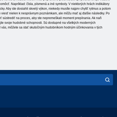
pomôcť. Napríklad: čísla, písmená a iné symboly. V niektorých hrách indikátory
ky. Aby ste dosiahli skvelý výkon, niekedy musíte najprv chytiť rytmus a potom
ôžu viesť nielen k nesprávnym poznámkam, ale môžu mať aj ďalšie následky. Po
usieť sústrediť na proces, aby ste nepremeškali moment prepínania. Ak naň
víjajte svoje hudobné schopnosti. Sú dostupné na všetkých moderných
 od vás, môžete sa stať skutočným hudobníkom hodným účinkovania v tých
English