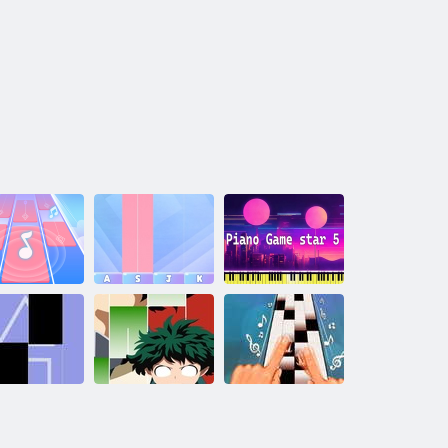
elná klavírna
Kúzelná klavírna
Hra na klavíri 5
hudba
hudba
hviezdičiek
Magické
aždice - Squid
Super anime:
Magic Tiles