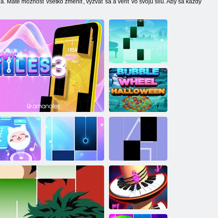
. Máte možnosť všetko zmeniť, vyzvať sa a veriť vo svoju silu. Aby sa každý
Klavír
Halloweenske
bublinkové
koleso
Hudobná
Magické
čka! Klavírne
dlaždice - Squid
dlaždice 3D
Kúzelné dlaždice 3
Hra: Piano Tiles
Royale