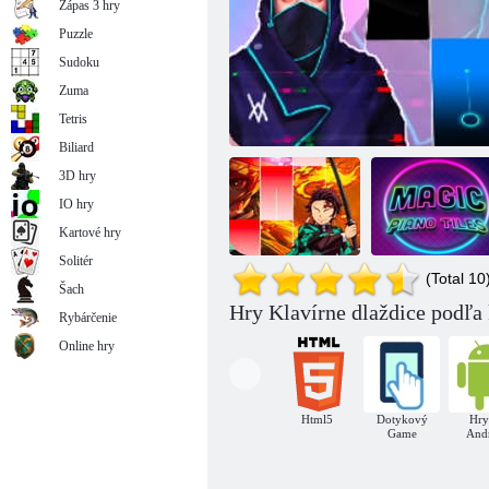
Zápas 3 hry
Puzzle
Sudoku
Zuma
Klavírne dlaždice: Maria Clara a JP
Tetris
Biliard
3D hry
IO hry
Kartové hry
Solitér
(Total 10
Šach
Anime Demon
Hry Klavírne dlaždice podľa 
Rybárčenie
Slayer: Klavírna
Kúzelné klavírne
dlaždica
Klavírne dlaždice: Alan Walker DJ
dlaždice
Online hry
Html5
Dotykový
Hry
Game
And