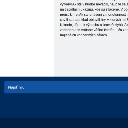
výtvory! Ak ste v hudbe nováčik, naučíte sa
na tlačidlách ukazujú, kde sú stlačené. V p
prejsť k hre. Ak ste unavení z monotónnost
chvíli sa napríklad objavili hry, v ktorých 
kliknete, dôjde k výbuchu a úroveň zlyhá. A
zariadeniach vrátane vášho telefónu, čo zn
najlepších koncertných sálach.