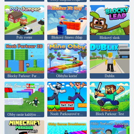
Poly sveter
Blokový fitness chlap
Blokový skok
Blocky Parkour: Parkour Nuba 2D
Obbyho korisť
Dublix
Noob: Parkourové triky
Block Parkour: Test
Obby rastie každým krokom