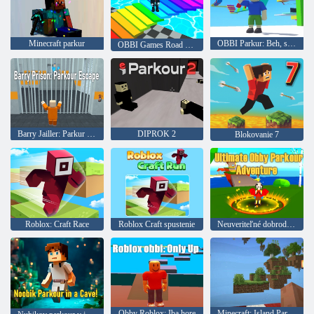
Minecraft parkur
OBBI Parkur: Beh, skákanie
OBBI Games Road z dlaždíc
Barry Jailler: Parkur Escape
DIPROK 2
Blokovanie 7
Roblox: Craft Race
Roblox Craft spustenie
Neuveriteľné dobrodružstvo parku OBBI
Obby Roblox: Iba hore
Minecraft: Island Parkour