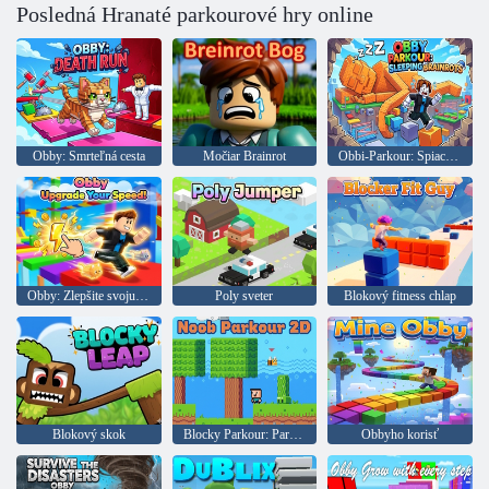
Posledná Hranaté parkourové hry online
Obby: Smrteľná cesta
Močiar Brainrot
Obbi-Parkour: Spiaci mozog
Obby: Zlepšite svoju rýchlosť!
Poly sveter
Blokový fitness chlap
Blokový skok
Blocky Parkour: Parkour Nuba 2D
Obbyho korisť