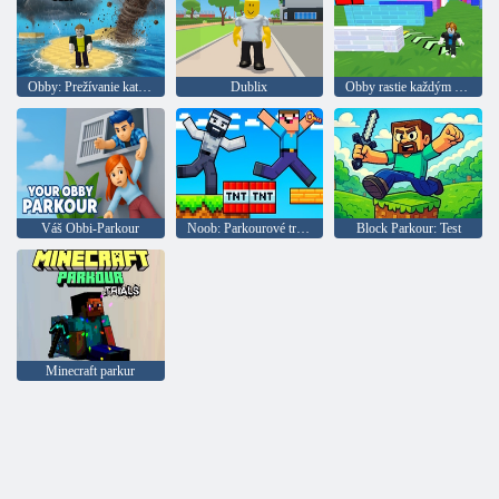
Obby: Prežívanie katastrof
Dublix
Obby rastie každým krokom
Váš Obbi-Parkour
Noob: Parkourové triky
Block Parkour: Test
Minecraft parkur