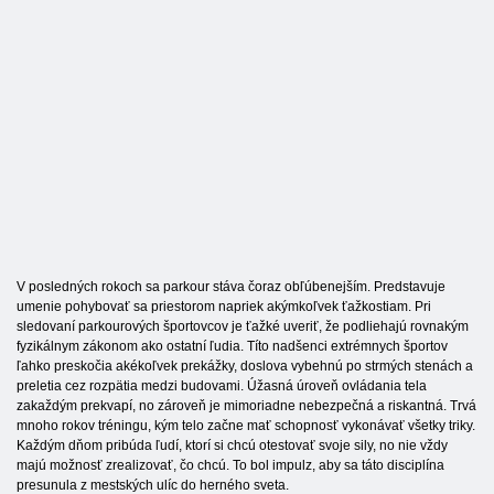
V posledných rokoch sa parkour stáva čoraz obľúbenejším. Predstavuje
umenie pohybovať sa priestorom napriek akýmkoľvek ťažkostiam. Pri
sledovaní parkourových športovcov je ťažké uveriť, že podliehajú rovnakým
fyzikálnym zákonom ako ostatní ľudia. Títo nadšenci extrémnych športov
ľahko preskočia akékoľvek prekážky, doslova vybehnú po strmých stenách a
preletia cez rozpätia medzi budovami. Úžasná úroveň ovládania tela
zakaždým prekvapí, no zároveň je mimoriadne nebezpečná a riskantná. Trvá
mnoho rokov tréningu, kým telo začne mať schopnosť vykonávať všetky triky.
Každým dňom pribúda ľudí, ktorí si chcú otestovať svoje sily, no nie vždy
majú možnosť zrealizovať, čo chcú. To bol impulz, aby sa táto disciplína
presunula z mestských ulíc do herného sveta.