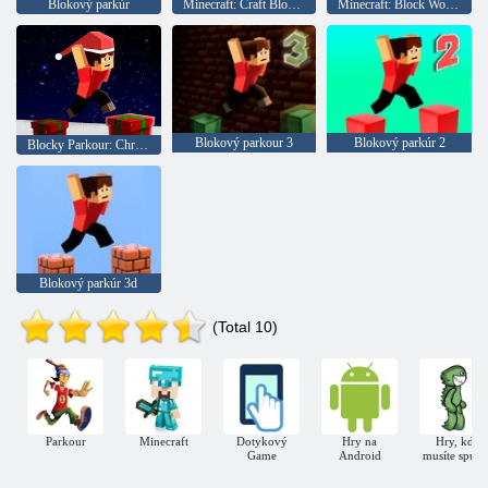
Blokový parkúr
Minecraft: Craft Block Parkour
Minecraft: Block World Parkour
Blokový parkour 3
Blokový parkúr 2
Blocky Parkour: Christmas Edition
Blokový parkúr 3d
(Total 10)
Parkour
Minecraft
Dotykový
Hry na
Hry, kde
Game
Android
musíte spusti