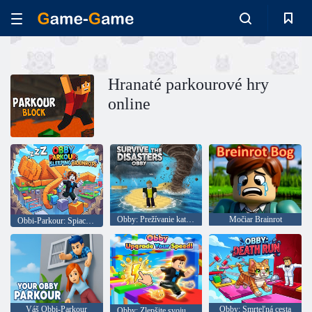
Hranaté parkourové hry
online
Obby: Prežívanie katastrof
Močiar Brainrot
Obbi-Parkour: Spiaci mozog
Váš Obbi-Parkour
Obby: Smrteľná cesta
Obby: Zlepšite svoju rýchlosť!