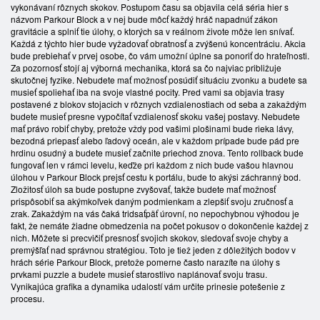
vykonávaní rôznych skokov. Postupom času sa objavila celá séria hier s
názvom Parkour Block a v nej bude môcť každý hráč napadnúť zákon
gravitácie a splniť tie úlohy, o ktorých sa v reálnom živote môže len snívať.
Každá z týchto hier bude vyžadovať obratnosť a zvýšenú koncentráciu. Akcia
bude prebiehať v prvej osobe, čo vám umožní úplne sa ponoriť do hrateľnosti.
Za pozornosť stojí aj výborná mechanika, ktorá sa čo najviac približuje
skutočnej fyzike. Nebudete mať možnosť posúdiť situáciu zvonku a budete sa
musieť spoliehať iba na svoje vlastné pocity. Pred vami sa objavia trasy
postavené z blokov stojacich v rôznych vzdialenostiach od seba a zakaždým
budete musieť presne vypočítať vzdialenosť skoku vašej postavy. Nebudete
mať právo robiť chyby, pretože vždy pod vašimi plošinami bude rieka lávy,
bezodná priepasť alebo ľadový oceán, ale v každom prípade bude pád pre
hrdinu osudný a budete musieť začnite priechod znova. Tento rollback bude
fungovať len v rámci levelu, keďže pri každom z nich bude vašou hlavnou
úlohou v Parkour Block prejsť cestu k portálu, bude to akýsi záchranný bod.
Zložitosť úloh sa bude postupne zvyšovať, takže budete mať možnosť
prispôsobiť sa akýmkoľvek daným podmienkam a zlepšiť svoju zručnosť a
zrak. Zakaždým na vás čaká tridsaťpäť úrovní, no nepochybnou výhodou je
fakt, že nemáte žiadne obmedzenia na počet pokusov o dokončenie každej z
nich. Môžete si precvičiť presnosť svojich skokov, sledovať svoje chyby a
premýšľať nad správnou stratégiou. Toto je tiež jeden z dôležitých bodov v
hrách série Parkour Block, pretože pomerne často narazíte na úlohy s
prvkami puzzle a budete musieť starostlivo naplánovať svoju trasu.
Vynikajúca grafika a dynamika udalostí vám určite prinesie potešenie z
procesu.