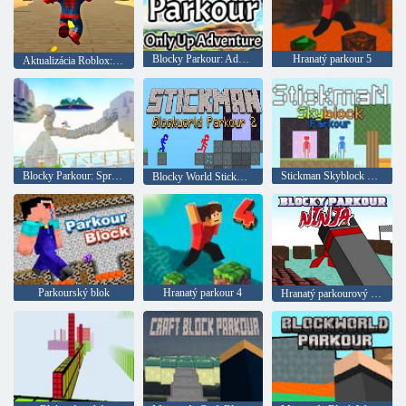
Blocky Parkour: Adventures Only Up
Hranatý parkour 5
Aktualizácia Roblox: Spider-Man
Blocky Parkour: Sprint Beyond the Horizon
Stickman Skyblock Parkour
Blocky World Stickman Parkour 2
Parkourský blok
Hranatý parkour 4
Hranatý parkourový ninja