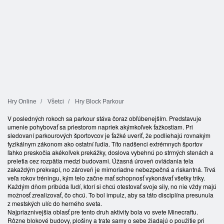
Hry Online
Všetci
Hry Block Parkour
V posledných rokoch sa parkour stáva čoraz obľúbenejším. Predstavuje
umenie pohybovať sa priestorom napriek akýmkoľvek ťažkostiam. Pri
sledovaní parkourových športovcov je ťažké uveriť, že podliehajú rovnakým
fyzikálnym zákonom ako ostatní ľudia. Títo nadšenci extrémnych športov
ľahko preskočia akékoľvek prekážky, doslova vybehnú po strmých stenách a
preletia cez rozpätia medzi budovami. Úžasná úroveň ovládania tela
zakaždým prekvapí, no zároveň je mimoriadne nebezpečná a riskantná. Trvá
veľa rokov tréningu, kým telo začne mať schopnosť vykonávať všetky triky.
Každým dňom pribúda ľudí, ktorí si chcú otestovať svoje sily, no nie vždy majú
možnosť zrealizovať, čo chcú. To bol impulz, aby sa táto disciplína presunula
z mestských ulíc do herného sveta.
Najpriaznivejšia oblasť pre tento druh aktivity bola vo svete Minecraftu.
Rôzne blokové budovy, plošiny a trate samy o sebe žiadajú o použitie pri