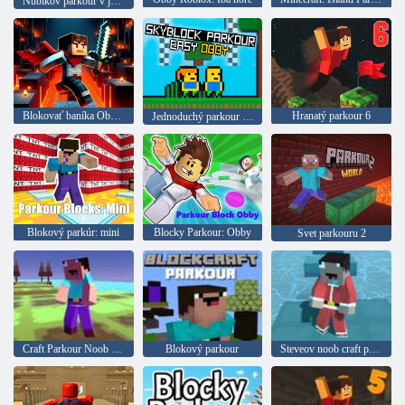
Nubikov parkour v jaskyni!
Blokovať baníka Obbyho
Hranatý parkour 6
Jednoduchý parkour na vzdušných blokoch s Obbym
Blokový parkúr: mini
Blocky Parkour: Obby
Svet parkouru 2
Craft Parkour Noob Steve 2
Blokový parkour
Steveov noob craft parkour