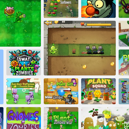
Rastliny proti
bublinám
Zombie proti
Strážcovia
slnečnici
Plant Unite: Zombie War
záhrady
Špeciálne
jednotky a
rastliny vs.
difikované rastliny
zombie
Z
Plant Girl
Skupina na
Šp
Obrana záhrady
Protection
pestovanie
r
- Zombie Siege
Zombie
Mutantné rastliny vs zombie
rastlín