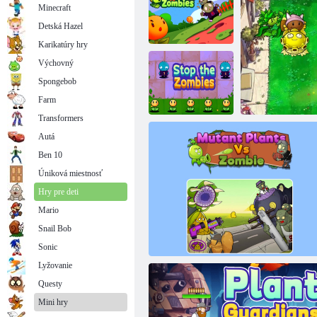
Minecraft
Detská Hazel
Karikatúry hry
Výchovný
Spongebob
Kvety proti
zombie
Plants vs Zombies 2: No Garden
Farm
Transformers
Autá
Ben 10
Zastavte
zombíkov
Úniková miestnosť
Hry pre deti
Mario
Snail Bob
Hybridné mo
Sonic
Lyžovanie
Questy
Mini hry