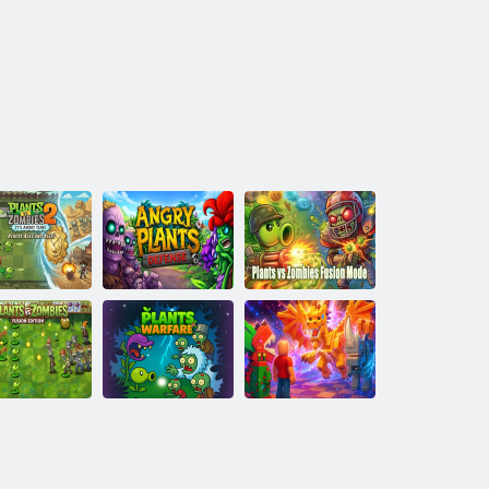
Rastliny vs.
Plants vs
ombies 2: Je
Ochrana zlých
Zombies Merge
čas
rastlín
Mode
Plants vs.
Rastliny vs
bies: Fusion
Zombies
Edition
Vojna rastlín
Brainroth