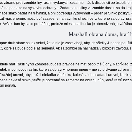
é zbrane proti zombie hry rastlín vydaných zadarmo – Je k dispozícii po úspešno
tuálne peniaze na výstavbu ochrany – Zadarmo rastliny vs zombie dostať sa do kraj
riace slnko padať na trávniku, a oni potrebujú vyzdvihnúť – jeden je Slnko poskytuj
kať viac energie, môžu byť zasadené na trávniku slnečnice, z ktorého sa objaví pra
nik. Avšak, tam by sa to preháňať, pretože miesto na ihrisku je obmedzená, a väčšina
Marshall obrana doma, hrať 
pne druh stane sa tak veľmi, že to nie je zase v boji, aby ich všetky & ndash použ
ť, ktoré sa bude podieľať semená. Ak sa zombie sa nachádza v blízkosti závodu, zač
dete hrať Rastliny vs Zombies, budete pravidelne mať osobitné úlohy. Napríklad, 
útokmi pomocou rastlín, ktoré sa objaví v hornom menu – nie sú plytvanie zdrojmi,
V každej úrovni, aby prežili niekoľko vĺn útoku, kolesá, alebo sadami úrovní, ktoré
 neba neklesá slnko, takže je potrebné sa zamerať na obranu húb, ktoré rastú bez
m portáli.