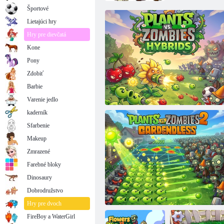
Športové
Lietajúci hry
Hry pre dievčatá
Kone
Pony
Zdobiť
Barbie
Varenie jedlo
kaderník
Sfarbenie
Makeup
Zmrazené
Farebné bloky
Dinosaury
Dobrodružstvo
Rastliny vs hybridy zombie
Hry pre dvoch
FireBoy a WaterGirl