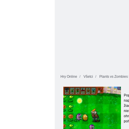
Hry Online
Všetci
Plants vs Zombies 
Pop
nap
žia
nie
ohn
poh