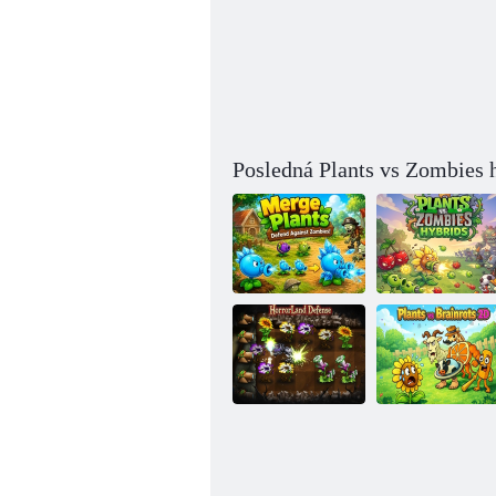
Posledná Plants vs Zombies h
Plant Merge –
Rastliny vs
Zombie Defense
hybridy zombie
Obrana krajiny
Rastliny vs
hrôzy
Brainrot 2D