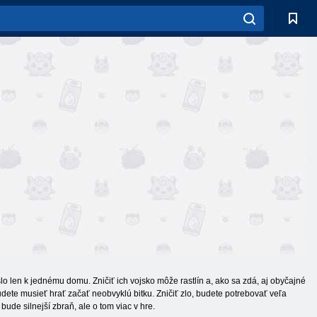
o len k jednému domu. Zničiť ich vojsko môže rastlín a, ako sa zdá, aj obyčajné
udete musieť hrať začať neobvyklú bitku. Zničiť zlo, budete potrebovať veľa
ude silnejší zbraň, ale o tom viac v hre.