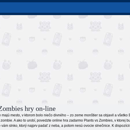
 Zombies hry on-line
majú mesto, v ktorom bolo niečo divného – zo zeme monštier sa objavil a všetko šl
 zombie. A ako to urobí, povedzte online hra zadarmo Plants vs Zombies, v ktorej b
ám slnko, ktorý najprv padať z neba, a potom nesú ovocie slnečnice. K dispozícii b