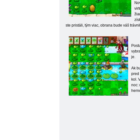
Nov
vir
žia
zís
ste pristáli, tým viac, obrana bude váš tráv
Postu
vybra
je.
Ak bu
pred 
kol. 
noc:
herno