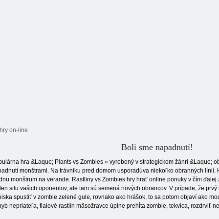
hry on-line
Boli sme napadnutí!
ulárna hra &Laque; Plants vs Zombies » vyrobený v strategickom žánri &Laque; obr
adnutí monštrami. Na trávniku pred domom usporadúva niekoľko obranných línií. H
dnu monštrum na verande. Rastliny vs Zombies hry hrať online ponuky v čím ďalej 
len silu vašich oponentov, ale tam sú semená nových obrancov. V prípade, že prvý
iska spustiť v zombie zelené gule, rovnako ako hrášok, to sa potom objaví ako mod
yb nepriateľa, fialové rastlín mäsožravce úplne prehĺta zombie, tekvica, rozdrviť n