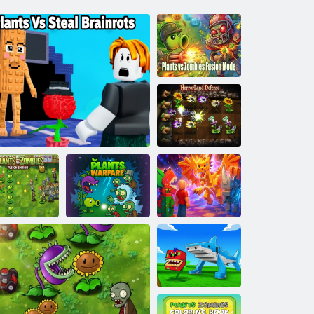
Plants vs
Zombies Merge
Mode
Obrana krajiny
hrôzy
Plants vs.
Rastliny vs
bies: Fusion
Zombies
Edition
Rastliny vs memy
Vojna rastlín
Brainroth