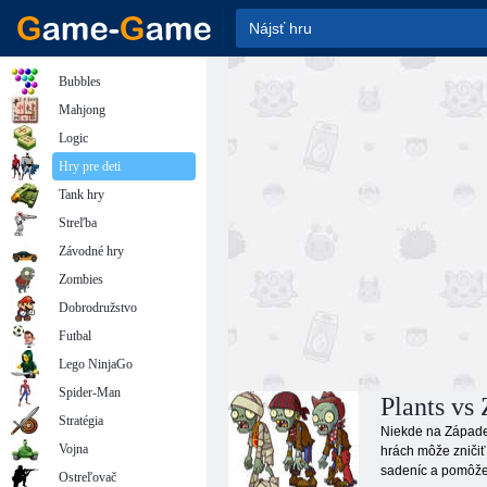
Bubbles
Mahjong
Logic
Hry pre deti
Tank hry
Streľba
Závodné hry
Zombies
Dobrodružstvo
Futbal
Lego NinjaGo
Spider-Man
Plants vs
Stratégia
Niekde na Západe 
Vojna
hrách môže zničiť
sadeníc a pomôže v
Ostreľovač