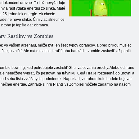
m dokončení úrovne. To tiež nevyžaduje
iny a rast vďaka energiu zo slnka. Malé
e 25 jednotiek energie. Ak chcete
videlne nové slnko. Čím viac slnečnice
 z toho je lepšie dať obranca.
hry Rastliny vs Zombies
itie; vo vašom arzenálu, môže byť len šesť typov obrancov, a pred bitkou musieť
ne ju zničiť. Ale máte matice, hrať úlohu barikád – zombie zastaviť, až pohltí
zombie bowling, keď potrebujete zostreliť Ghul valcovania orechy. Alebo ochranu
 ale nemôžete vybrať, čo pestovať na trávniku. Celá Hra je rozdelená do úrovní a
 sa od seba líšia zvláštnych podmienok. Napríklad, v druhom kole budete bojovať
 slnečnej energie. Zahrajte si hru Plants vs Zombies môžete zadarmo na našom