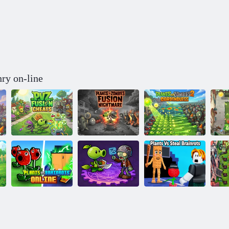
ry on-line
Rastliny vs.
Plants vs
Rastliny vs.
Nočná mora
Zombies 2: No
Z
Zombie: Fusion
Zombies Fusion
Garden
Rastlina vs.
Plant Unite:
Rastliny vs
Zom
Brainroth online
Zombie War
memy