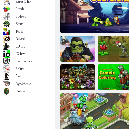
Zápas 3 hry
Puzzle
Sudoku
Zuma
Mutantné rastliny proti zombie
Tetris
Biliard
3D hry
IO hry
Kartové hry
Solitér
Šach
Kombinujte
rastliny a zombie
Strážcovia rastlín
Zlé rastliny
Rybárčenie
Online hry
Zlé kvetinové
Zombie
rastliny
omaľovánka