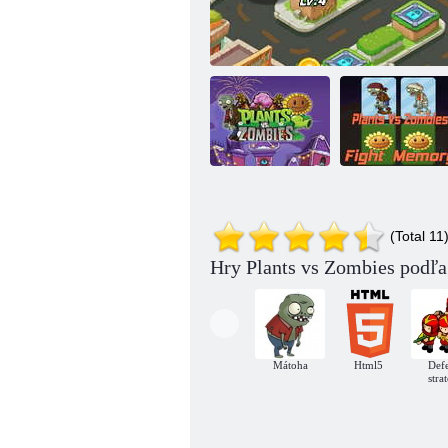
Rastlinná vs.
Rastliny verzus
zombie
(Total 11
zombie
Plants vs Zombies Unlocked
pamäťová bitka
Hry Plants vs Zombies podľa
Mátoha
Html5
Def
stra