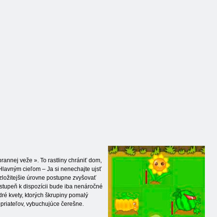
annej veže ». To rastliny chrániť dom,
lavným cieľom – Ja si nenechajte ujsť
zložitejšie úrovne postupne zvyšovať
 stupeň k dispozícii bude iba nenáročné
ré kvety, ktorých škrupiny pomalý
epriateľov, vybuchujúce čerešne.