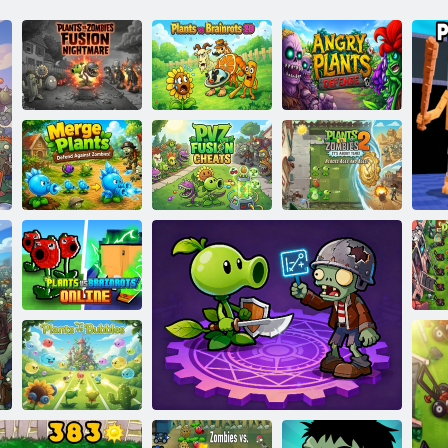
Rastliny vs.
Nočná mora
Rastliny vs
Ochrana zlých
Zombies Fusion
Brainrot 2D
rastlín
Rastliny vs.
Plant Merge –
Rastliny vs.
Zombies 2: Je
Zombie Defense
Zombie: Fusion
čas
Rastlina vs.
Zom
Brainroth online