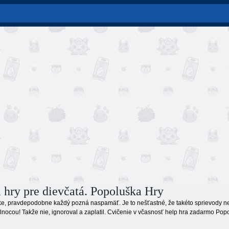
 hry pre dievčatá. Popoluška Hry
e, pravdepodobne každý pozná naspamäť. Je to nešťastné, že takéto sprievody nest
nocou! Takže nie, ignoroval a zaplatil. Cvičenie v včasnosť help hra zadarmo Popo