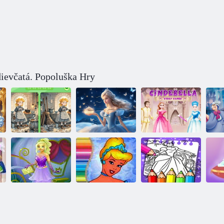
dievčatá. Popoluška Hry
Nájdite rozdiely:
Hádanka:
Hry o
Pu
Popoluška
Popoluška
Popoluške
Popoluška: nové
Omaľovánka
Omaľovánka
Po
módne šaty
Popoluška
Popoluška