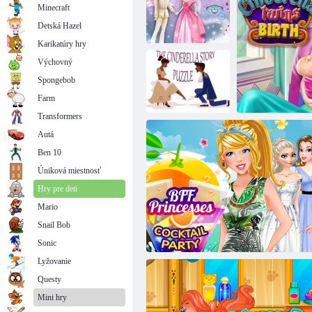
Minecraft
Detská Hazel
Karikatúry hry
Výchovný
Hry s
Spongebob
princeznými
príbehmi
Popoluška v modernej krajine
Farm
Transformers
Autá
Ben 10
Puzzle
Popoluška
Úniková miestnosť
Hry pre deti
Mario
Snail Bob
Popoluška: 
Sonic
Lyžovanie
Questy
Mini hry