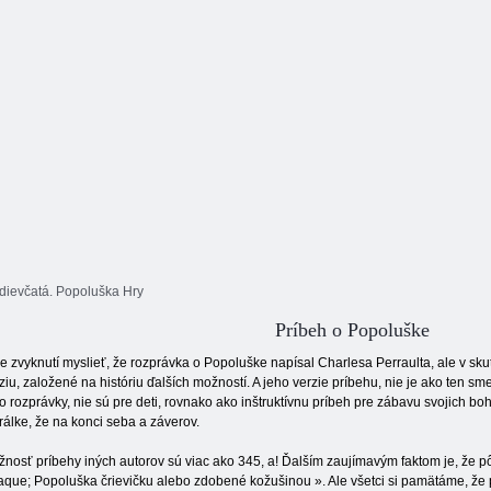
dievčatá. Popoluška Hry
Príbeh o Popoluške
 zvyknutí myslieť, že rozprávka o Popoluške napísal Charlesa Perraulta, ale v skut
ziu, založené na históriu ďalších možností. A jeho verzie príbehu, nie je ako ten sme
o rozprávky, nie sú pre deti, rovnako ako inštruktívnu príbeh pre zábavu svojich boha
álke, že na konci seba a záverov.
nosť príbehy iných autorov sú viac ako 345, a! Ďalším zaujímavým faktom je, že p
que; Popoluška črievičku alebo zdobené kožušinou ». Ale všetci si pamätáme, že p