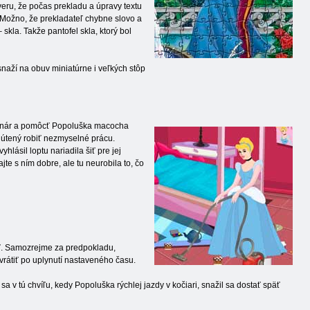
eru, že počas prekladu a úpravy textu
. Možno, že prekladateľ chybne slovo a
 skla. Takže pantofel skla, ktorý bol
 snaží na obuv miniatúrne i veľkých stôp
scenár a pomôcť Popoluška macocha
 nútený robiť nezmyselné prácu.
lásil loptu nariadila šiť pre jej
te s ním dobre, ale tu neurobila to, čo
äť. Samozrejme za predpokladu,
vrátiť po uplynutí nastaveného času.
sa v tú chvíľu, kedy Popoluška rýchlej jazdy v kočiari, snažil sa dostať späť