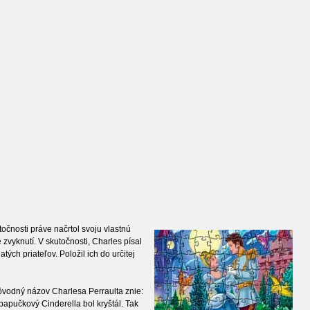
očnosti práve načrtol svoju vlastnú
 zvyknutí. V skutočnosti, Charles písal
tých priateľov. Položil ich do určitej
ôvodný názov Charlesa Perraulta znie:
apučkový Cinderella bol kryštál. Tak