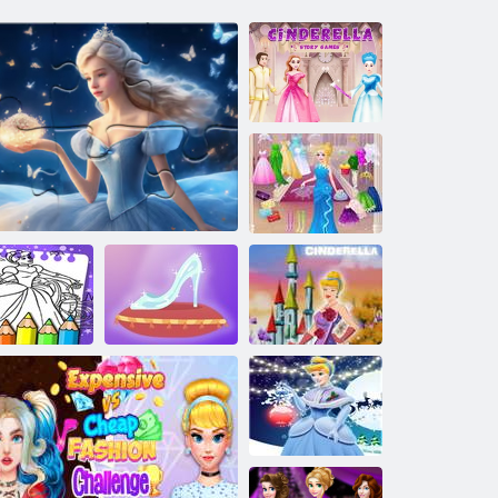
Hry o
Popoluške
Oblečte si
Popolušku
maľovánka
Popoluška zápas
Oblečenie na
Popoluška
Hádanka: Popoluška
3D
párty Popoluška