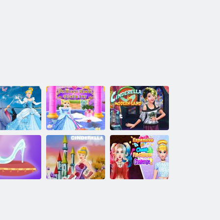
Upratovanie
zzle: Premena
izby pre
Popoluška v
Popolušky
princeznú
modernej krajine
Súťaž drahá
poluška zápas
Oblečenie na
verzus lacná
3D
párty Popoluška
móda