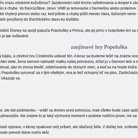
čo zrazu zdobené kožušinou? Jazykovedci robil trochu vyšetrovania a dospel k záv
lo k chybe. Vo francúzštine, slovo: VAIR je lemovanie z hermelínu alebo proteínov
bil chybný prenos alebo raz, keď píšete a chyby plížil miesto Vaira, tlačeným verre –
kôr povýšený do šľachtického stavu ku kryštálu.
istórii Disney sa spojil papuča Popolušky a Princa, ale jej princ v rozprávke len sa
ie je tak neškodné.
zaujímavé hry Popoluška
ý bájku, a zdvihol hru Cinderella udávať tón. A teraz sa budeme tešiť na známe 
y. Ako viete, žena menom nahradiť matku našej princeznú, držal ju v čiernom tele a
val, aby im znova triediť, oddeľovanie do rôznych vriec, a keď sa na hrade kráľa vyh
 Popoluška vyrovnať sa s tým všetkým, ona je tiež schopný ísť na ples. Zaobchádzaj
. Ukazuje sa:
če, ale dal podmienku – vrátiť sa domov pred polnocou, inak všetko bude zase sp
aujímavejšie. Ale zrejme to je taký výchovný moment v podobe rodičov povie, nie sa 
lú výpravu, v ktorej opakoval celý príbeh, ale stlačený šéfa. V ďalšej hre, ocitnete 
 bude prevod stane oveľa skôr.