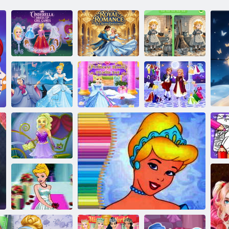
Prezliekať sa za
Značka:
Nájdite rozdiely:
Popolušku
Popoluška
Popoluška
Upratovanie
Puzzle: Premena
izby pre
Popoluška a
Popolušky
princeznú
očarujúci princ
Popoluška: nové
O
módne šaty