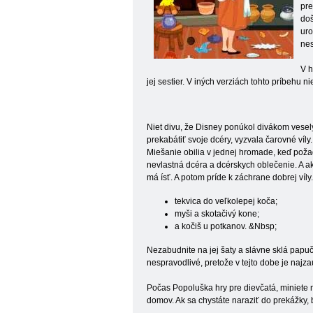
pre
doš
uro
nes
V h
jej sestier. V iných verziách tohto príbehu n
Niet divu, že Disney ponúkol divákom vesel
prekabátiť svoje dcéry, vyzvala čarovné víl
Miešanie obilia v jednej hromade, keď požado
nevlastná dcéra a dcérskych oblečenie. A ak
má ísť. A potom príde k záchrane dobrej víly
tekvica do veľkolepej koča;
myši a skotačivý kone;
a kočiš u potkanov. &Nbsp;
Nezabudnite na jej šaty a slávne sklá papu
nespravodlivé, pretože v tejto dobe je najz
Počas Popoluška hry pre dievčatá, miniete ma
domov. Ak sa chystáte naraziť do prekážky,