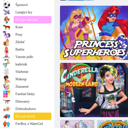
Športové
Lietajúci hry
Hry pre dievčatá
Kone
Pony
Zdobiť
Barbie
Varenie jedlo
kaderník
Sfarbenie
Makeup
Zmrazené
Farebné bloky
Dinosaury
Dobrodružstvo
Princezná superhrdinovia
Hry pre dvoch
FireBoy a WaterGirl