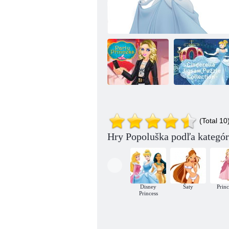
Zbierka puzzle
(Total 10
Princezná párty
Popoluška: Maľovanky pre deti
Popoluška
Hry Popoluška podľa kategór
Disney
Šaty
Prin
Princess