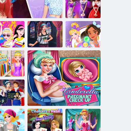
Popoluškové
Vianoce
Princezná:
Glamorous
prom
Princezná:
Popoluška v
Fidget princezná
farebný beh
Súťaž drahá verzus lacná móda
módnej krajine
spinner
Popoluška
nakupuje po
celom svete
ot na darebný
princezná