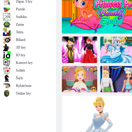
Zápas 3 hry
Puzzle
Sudoku
Zuma
Princezná priateľky: koktail party
Tetris
Biliard
3D hry
IO hry
Kartové hry
Solitér
Princess modely
Šach
na Milan
Popoluška sa
Fashion Week
Princezná: Pet Shop
stará o poníkov
Rybárčenie
Online hry
Popoluška:
Moderné
Nehoda s
princezná:
účesom
Pracovné odevy