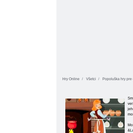
Hry Online
Všetci
Popoluška hry pre 
Sme
ver
jeh
mor
Mož
&La