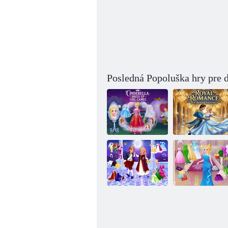
Posledná Popoluška hry pre 
Prezliekať sa za
Značka:
Popolušku
Popoluška
Popoluška a
Oblečte si
očarujúci princ
Popolušku