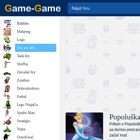
Bubbles
Mahjong
Logic
Hry pre deti
Tank hry
Streľba
Závodné hry
Zombies
Dobrodružstvo
Futbal
Lego NinjaGo
Spider-Man
Popoluška
Stratégia
Príbeh o Popolušk
Vojna
sa domov pred pol
začať hrať.
Ostreľovač