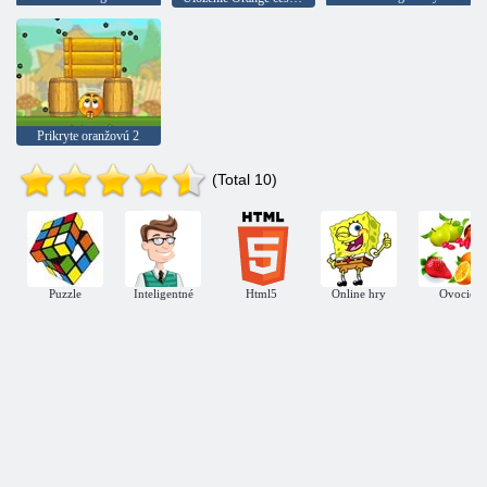
Prikryte oranžovú 2
(Total 10)
Puzzle
Inteligentné
Html5
Online hry
Ovocie