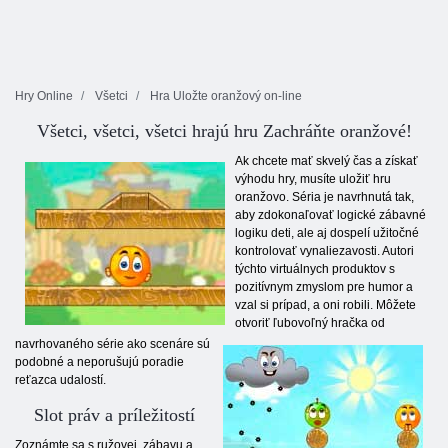
Hry Online
Všetci
Hra Uložte oranžový on-line
Všetci, všetci, všetci hrajú hru Zachráňte oranžové!
Ak chcete mať skvelý čas a získať
výhodu hry, musíte uložiť hru
oranžovo. Séria je navrhnutá tak,
aby zdokonaľovať logické zábavné
logiku deti, ale aj dospelí užitočné
kontrolovať vynaliezavosti. Autori
týchto virtuálnych produktov s
pozitívnym zmyslom pre humor a
vzal si prípad, a oni robili. Môžete
otvoriť ľubovoľný hračka od
navrhovaného série ako scenáre sú
podobné a neporušujú poradie
reťazca udalostí.
Slot práv a príležitostí
Zoznámte sa s ružovej, zábavu a