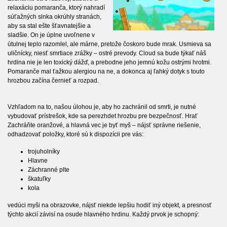
relaxáciu pomaranča, ktorý nahradí
súťažných slnka okrúhly stranách,
aby sa stal ešte šťavnatejšie a
sladšie. On je úplne uvoľnene v
útulnej teplo razomlel, ale márne, pretože čoskoro bude mrak. Usmieva sa
uličnícky, niesť smrtiace zrážky – ostré prevody. Cloud sa bude týkať náš
hrdina nie je len toxický dážď, a prebodne jeho jemnú kožu ostrými hrotmi.
Pomaranče mal ťažkou alergiou na ne, a dokonca aj ľahký dotyk s touto
hrozbou začína černieť a rozpad.
Vzhľadom na to, našou úlohou je, aby ho zachránil od smrti, je nutné
vybudovať prístrešok, kde sa perezhdet hrozbu pre bezpečnosť. Hrať
Zachráňte oranžové, a hlavná vec je byť myš – nájsť správne riešenie,
odhadzovať položky, ktoré sú k dispozícii pre vás:
trojuholníky
Hlavne
Záchranné plte
škatuľky
kola
vedúci myši na obrazovke, nájsť niekde lepšiu hodiť iný objekt, a presnosť
týchto akcií závisí na osude hlavného hrdinu. Každý prvok je schopný: