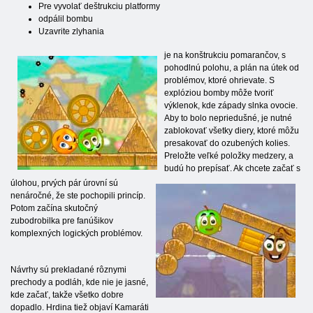
Pre vyvolať deštrukciu platformy
odpálil bombu
Uzavrite zlyhania
je na konštrukciu pomarančov, s
pohodlnú polohu, a plán na útek od
problémov, ktoré ohrievate. S
explóziou bomby môže tvoriť
výklenok, kde západy slnka ovocie.
Aby to bolo nepriedušné, je nutné
zablokovať všetky diery, ktoré môžu
presakovať do ozubených kolies.
Preložte veľké položky medzery, a
budú ho prepísať. Ak chcete začať s
úlohou, prvých pár úrovní sú
nenáročné, že ste pochopili princíp.
Potom začína skutočný
zubodrobilka pre fanúšikov
komplexných logických problémov.
Návrhy sú prekladané rôznymi
prechody a podláh, kde nie je jasné,
kde začať, takže všetko dobre
dopadlo. Hrdina tiež objaví Kamaráti