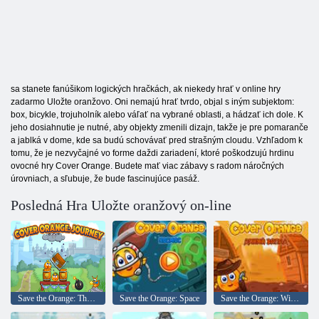
sa stanete fanúšikom logických hračkách, ak niekedy hrať v online hry
zadarmo Uložte oranžovo. Oni nemajú hrať tvrdo, objal s iným subjektom:
box, bicykle, trojuholník alebo váľať na vybrané oblasti, a hádzať ich dole. K
jeho dosiahnutie je nutné, aby objekty zmenili dizajn, takže je pre pomaranče
a jablká v dome, kde sa budú schovávať pred strašným cloudu. Vzhľadom k
tomu, že je nezvyčajné vo forme daždi zariadení, ktoré poškodzujú hrdinu
ovocné hry Cover Orange. Budete mať viac zábavy s radom náročných
úrovniach, a sľubuje, že bude fascinujúce pasáž.
Posledná Hra Uložte oranžový on-line
Save the Orange: The Journey
Save the Orange: Space
Save the Orange: Wild West