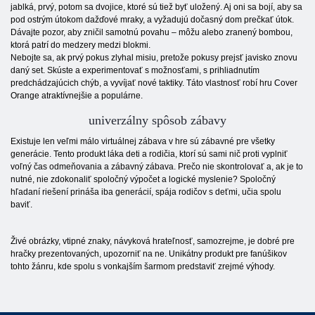
jablká, prvý, potom sa dvojice, ktoré sú tiež byť uložený. Aj oni sa bojí, aby sa
pod ostrým útokom dažďové mraky, a vyžadujú dočasný dom prečkať útok.
Dávajte pozor, aby zničil samotnú povahu – môžu alebo zranený bombou,
ktorá patrí do medzery medzi blokmi.
Nebojte sa, ak prvý pokus zlyhal misiu, pretože pokusy prejsť javisko znovu
daný set. Skúste a experimentovať s možnosťami, s prihliadnutím
predchádzajúcich chýb, a vyvíjať nové taktiky. Táto vlastnosť robí hru Cover
Orange atraktívnejšie a populárne.
univerzálny spôsob zábavy
Existuje len veľmi málo virtuálnej zábava v hre sú zábavné pre všetky
generácie. Tento produkt láka deti a rodičia, ktorí sú sami nič proti vyplniť
voľný čas odmeňovania a zábavný zábava. Prečo nie skontrolovať a, ak je to
nutné, nie zdokonaliť spoločný výpočet a logické myslenie? Spoločný
hľadaní riešení prináša iba generácií, spája rodičov s deťmi, učia spolu
baviť.
Živé obrázky, vtipné znaky, návyková hrateľnosť, samozrejme, je dobré pre
hračky prezentovaných, upozorniť na ne. Unikátny produkt pre fanúšikov
tohto žánru, kde spolu s vonkajším šarmom predstaviť zrejmé výhody.