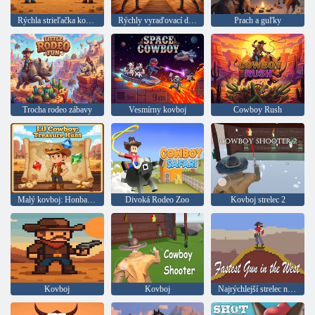
Rýchla strieľačka kovbojov
Rýchly vyraďovací duel
Prach a guľky
Trocha rodeo zábavy
Vesmírny kovboj
Cowboy Rush
Malý kovboj: Honba za pokladom
Divoká Rodeo Zoo
Kovboj strelec 2
Kovboj
Kovboj
Najrýchlejší strelec na divokom západe