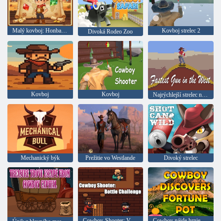
Malý kovboj: Honba za pokladom
Kovboj strelec 2
Divoká Rodeo Zoo
Kovboj
Kovboj
Najrýchlejší strelec na divokom západe
Mechanický býk
Prežitie vo Westlande
Divoký strelec
Cowboy-Shooter: Volanie fľaše
Cowboy nájde hrniec so šťastím