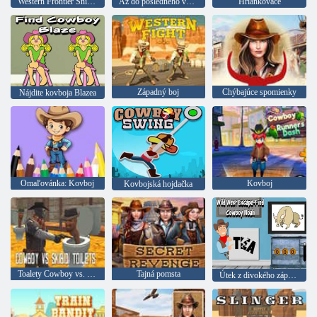
Western Frontier Sniper 3D
Až do posledného výstrelu
Hriankovače
Západný boj
Chýbajúce spomienky
Nájdite kovboja Blazea
Omaľovánka: Kovboj
Kovboj
Kovbojská hojdačka
Toalety Cowboy vs. Skibidi
Tajná pomsta
Útek z divokého západu Nájdite kovboja Noaha