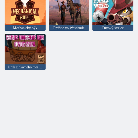
Mechanický býk
Prežitie vo Westlande
Divoký strelec
Únik z hlavného mesta Treasury Cowboy