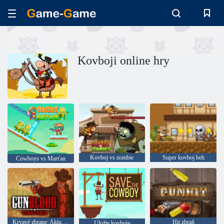
Kovboji online hry
Kovboj vs zombie
Super kovboj beh
Cowboys vs Marťan
Krvavé zbrane: Aktualizované
Hit zbraň
Uložte kovboja