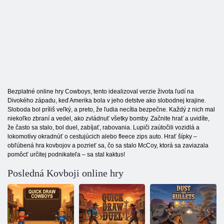
Bezplatné online hry Cowboys, tento idealizoval verzie života ľudí na
Divokého západu, keď Amerika bola v jeho detstve ako slobodnej krajine.
Sloboda bol príliš veľký, a preto, že ľudia necítia bezpečne. Každý z nich mal
niekoľko zbraní a vedel, ako zvládnuť všetky bomby. Začnite hrať a uvidíte,
že často sa stalo, bol duel, zabíjať, rabovania. Lupiči zaútočili vozidlá a
lokomotívy okradnúť o cestujúcich alebo fleece zips auto. Hrať šípky –
obľúbená hra kovbojov a pozrieť sa, čo sa stalo McCoy, ktorá sa zaviazala
pomôcť určitej podnikateľa – sa stal kaktus!
Posledná Kovboji online hry