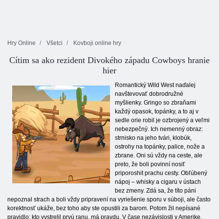
Hry Online
Všetci
Kovboji online hry
Cítim sa ako rezident Divokého západu Cowboys hranie
hier
Romantický Wild West naďalej
navštevovať dobrodružné
myšlienky. Gringo so zbraňami
každý opasok, topánky, a to aj v
sedle orie robil je ozbrojený a veľmi
nebezpečný. Ich nemenný obraz:
strnisko na jeho tvári, klobúk,
ostrohy na topánky, palice, nože a
zbrane. Oni sú vždy na ceste, ale
preto, že boli povinní nosiť
priporoshit prachu cesty. Obľúbený
nápoj – whisky a cigaru v ústach
bez zmeny. Zdá sa, že títo páni
nepoznal strach a boli vždy pripravení na vyriešenie sporu v súboji, ale často
korektnosť ukáže, bez toho aby ste opustili za barom. Potom žil nepísané
pravidlo: kto vystrelil prvú ranu, má pravdu. V čase nezávislosti v Amerike,