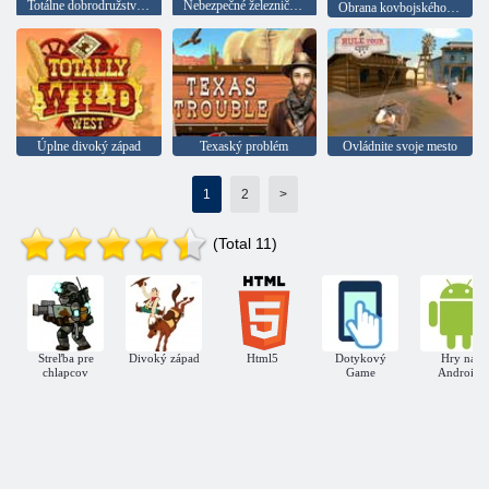
Totálne dobrodružstvá na divokom západe
Nebezpečné železničné priecestie
Obrana kovbojského salónu
Úplne divoký západ
Texaský problém
Ovládnite svoje mesto
1
2
>
(Total 11)
Streľba pre
Divoký západ
Html5
Dotykový
Hry na
chlapcov
Game
Android