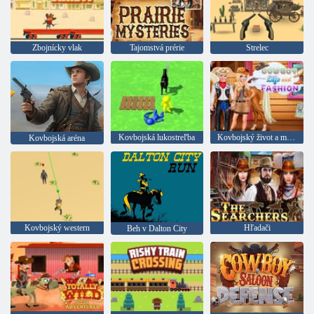
Zbojnícky vlak
Tajomstvá prérie
Strelec
Kovbojská lukostreľba
Kovbojský život a móda
Kovbojská aréna
Kovbojský western
Hľadači
Beh v Dalton City