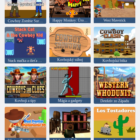
Happy Monkey: Úroveň 900
West Maverick
Cowboy Zombie Survival
Kovbojský súboj
Stack mačka a dieťa kovboja
Kovbojská bitka
Kovboji a tipy
Mágia a gadgety
Detektív zo Západu