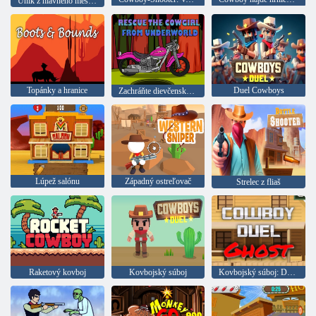
Únik z hlavného mesta Treasury Cowboy
Topánky a hranice
Duel Cowboys
Zachráňte dievčenský kovboy z podzemného sveta
Lúpež salónu
Západný ostreľovač
Strelec z fliaš
Raketový kovboj
Kovbojský súboj
Kovbojský súboj: Duch