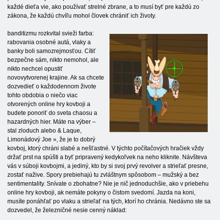
každé dieťa vie, ako používať strelné zbrane, a to musí byť pre každú zo
zákona, že každú chvíľu mohol človek chrániť ich životy.
banditizmu rozkvital svieži farba:
rabovania osobné autá, vlaky a
banky boli samozrejmosťou. Cítiť
bezpečne sám, nikto nemohol, ale
nikto nechcel opustiť
novovytvorenej krajine. Ak sa chcete
dozvedieť o každodennom živote
tohto obdobia o niečo viac
otvorených online hry kovboji a
budete ponoriť do sveta chaosu a
hazardných hier. Máte na výber –
stal zloduch alebo & Laque,
Limonádový Joe », že je to dobrý
kovboj, ktorý chráni slabé a nešťastné. V týchto počítačových hračiek vždy
držať prst na spúšti a byť pripravený kedykoľvek na neho kliknite. Návšteva
vás v súboji kovbojmi, a jediný, kto by si svoj prvý revolver a strieľať presne,
zostať nažive. Spory prebiehajú tu zvláštnym spôsobom – mužský a bez
sentimentality. Snívate o zbohatne? Nie je nič jednoduchšie, ako v priebehu
online hry kovboji, ak nemáte pokyny o čistom svedomí. Jazda na koni,
musíte ponáhľať po vlaku a strieľať na tých, ktorí ho chránia. Nedávno ste sa
dozvedel, že železničné nesie cenný náklad: