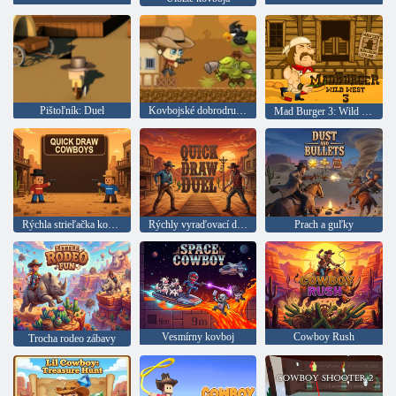
Pištoľník: Duel
Kovbojské dobrodružstvá
Mad Burger 3: Wild West
Rýchla strieľačka kovbojov
Rýchly vyraďovací duel
Prach a guľky
Vesmírny kovboj
Cowboy Rush
Trocha rodeo zábavy