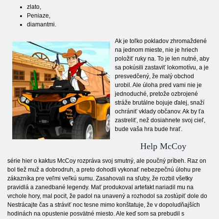
zlato,
Peniaze,
diamantmi.
Ak je toľko pokladov zhromaždené
na jednom mieste, nie je hriech
položiť ruky na. To je len nutné, aby
sa pokúsili zastaviť lokomotívu, a je
presvedčený, že malý obchod
urobil. Ale úloha pred vami nie je
jednoduché, pretože ozbrojené
stráže brutálne bojuje ďalej, snaží
ochrániť vklady občanov. Ak by ťa
zastreliť, než dosiahnete svoj cieľ,
bude vaša hra bude hrať.
Help McCoy
série hier o kaktus McCoy rozpráva svoj smutný, ale poučný príbeh. Raz on
bol tiež muž a dobrodruh, a preto dohodli vykonať nebezpečnú úlohu pre
zákazníka pre veľmi veľkú sumu. Zasahovali na sľuby, že rozbil všetky
pravidlá a zanedbané legendy. Mať produkoval artefakt nariadil mu na
vrchole hory, mal pocit, že padol na unavený a rozhodol sa zostúpiť dole do
Nestrácajte čas a stráviť noc tesne mimo konštatuje, že v dopoludňajších
hodinách na opustenie posvätné miesto. Ale keď som sa prebudil s