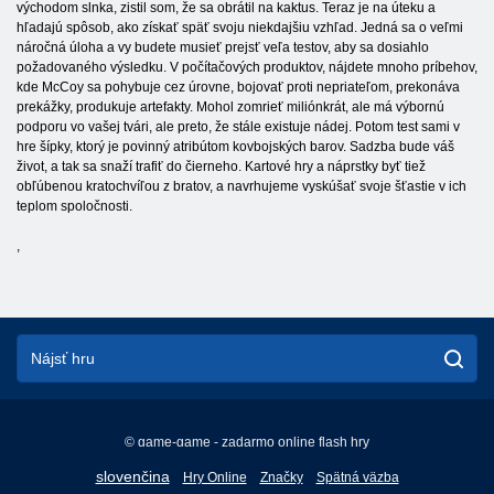
východom slnka, zistil som, že sa obrátil na kaktus. Teraz je na úteku a
hľadajú spôsob, ako získať späť svoju niekdajšiu vzhľad. Jedná sa o veľmi
náročná úloha a vy budete musieť prejsť veľa testov, aby sa dosiahlo
požadovaného výsledku. V počítačových produktov, nájdete mnoho príbehov,
kde McCoy sa pohybuje cez úrovne, bojovať proti nepriateľom, prekonáva
prekážky, produkuje artefakty. Mohol zomrieť miliónkrát, ale má výbornú
podporu vo vašej tvári, ale preto, že stále existuje nádej. Potom test sami v
hre šípky, ktorý je povinný atribútom kovbojských barov. Sadzba bude váš
život, a tak sa snaží trafiť do čierneho. Kartové hry a náprstky byť tiež
obľúbenou kratochvíľou z bratov, a navrhujeme vyskúšať svoje šťastie v ich
teplom spoločnosti.
,
© game-game - zadarmo online flash hry
English
slovenčina
Hry Online
Značky
Spätná väzba