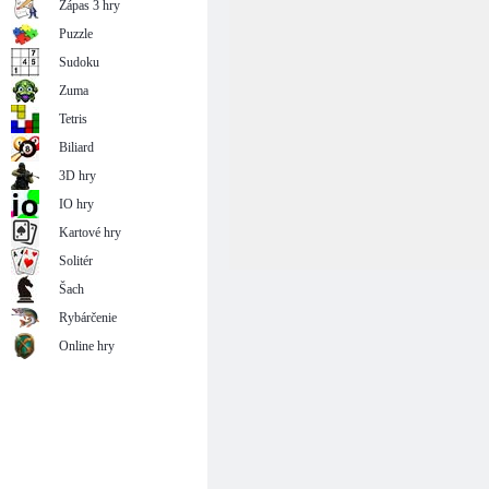
Zápas 3 hry
Puzzle
Sudoku
Zuma
Tetris
Biliard
3D hry
IO hry
Kartové hry
Solitér
Šach
Rybárčenie
Online hry