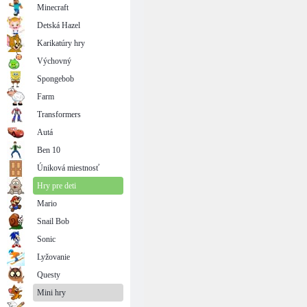
Minecraft
Detská Hazel
Karikatúry hry
Výchovný
Spongebob
Farm
Transformers
Autá
Ben 10
Úniková miestnosť
Hry pre deti
Mario
Snail Bob
Sonic
Lyžovanie
Questy
Mini hry