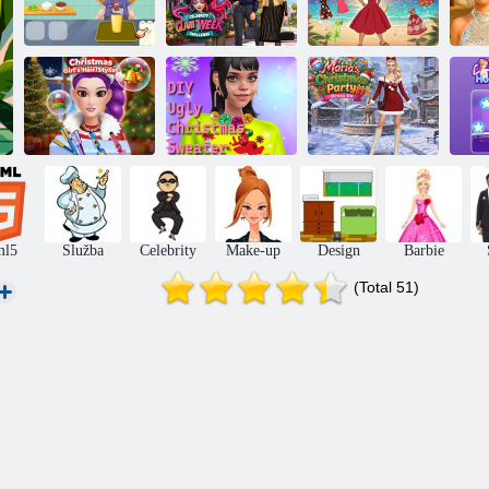
Malá Katie,
Moderný make-
epizóda 47:
Týždeň glamour
up princeznej
AS
Pretty Drinks
celebrít
Moany
Kaderník pre
Mariine outfity
dievča na
DIY sveter na
na vianočný
Vianoce
Vianoce
večierok
ho
ml5
Služba
Celebrity
Make-up
Design
Barbie
(Total 51)