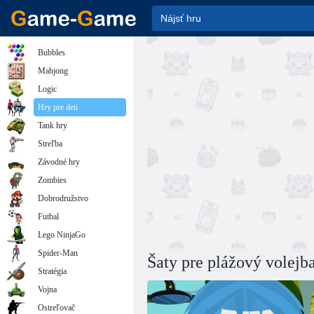
Bubbles
Mahjong
Logic
Hry pre deti
Tank hry
Streľba
Závodné hry
Zombies
Dobrodružstvo
Futbal
Lego NinjaGo
Spider-Man
Šaty pre plážový volejb
Stratégia
Vojna
Ostreľovač