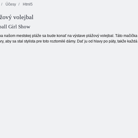
Účesy
Html5
ážový volejbal
Zimné
Instagram Girls:
korčuľovanie
Vianočné šaty
Linky 98
all Girl Show
a našom mestskej pláže sa bude konať na výstave plážový volejbal. Táto mačička 
hry, aby sa stal stylista pre toto roztomilé dámy. Dať ju od hlavy po päty, takže kaž