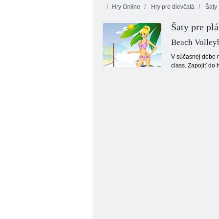
Hry Online
Hry pre dievčatá
Šaty
Šaty pre pl
Beach Volleyb
V súčasnej dobe n
class. Zapojiť do 
Princezná na záhrade