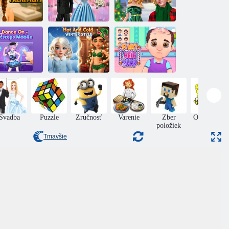
MR ošetrenie
Svadba v štýle
Ellie a Ben na
tváre
K-pop
Štedrý večer
Vtipné
Tancujte
Teplý a studený
kadernícke
rúcim krokom
zimný štýl
salóny
Svadba
Puzzle
Zručnosť
Varenie
Zber
Online hry
položiek
Tmavšie