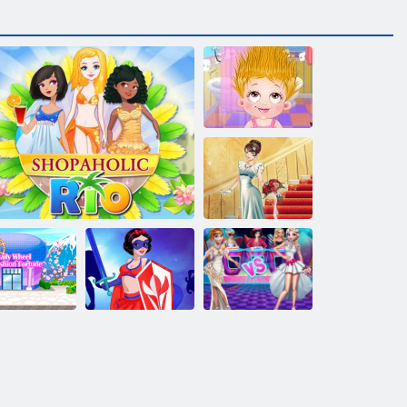
Baby Hazel:
Deň vlasov
Lily Svadobné
Shopaholic:
Princezná
Tokio
Shopaholic Rio
superhrdinovia
Módna bitka