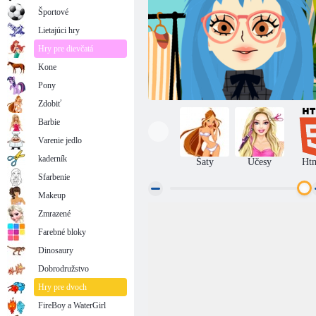
Športové
Lietajúci hry
Hry pre dievčatá
Kone
Pony
Zdobiť
Barbie
Varenie jedlo
kaderník
Šaty
Účesy
Ht
Sfarbenie
Makeup
Zmrazené
Salón
Farebné bloky
Dinosaury
Dobrodružstvo
Hry pre dvoch
FireBoy a WaterGirl