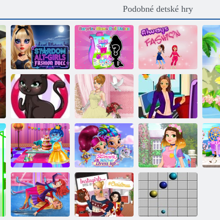
Podobné detské hry
Rozbaľovanie
Hviezda: módny
bábiky Blume s
súboj
prekvapením
Móda navždy
Skúška na
určenie
Módne Mačacie
Svadobná Lily 2
povolania
Puzzle:
Trblietanie a
Rapunzel-módy
Narodeniny
Shine: Šaty
na cestách