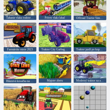
Ťahanie vlaku traktora 3D
Príves vlak-ťahač
Offroad Tractor Simulator 2022: Cargo Drive
Farmárske misie 2023
Traktor City Garbage 2022
Traktor jazdí po kopcoch 2D
Majster zberu
Moderný traktor na americkej farme 3D
Bláznivá kosačka na trávu