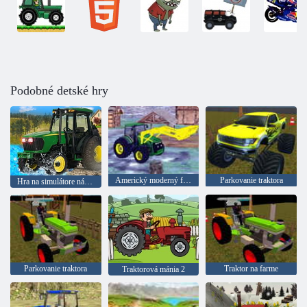
Podobné detské hry
Americký moderný farmársky simulátor
Parkovanie traktora
Hra na simulátore nákladného traktora
Parkovanie traktora
Traktor na farme
Traktorová mánia 2