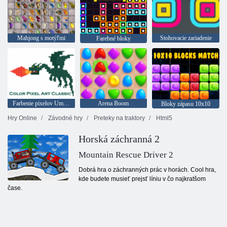
Mahjong s motýľmi
Stohovacie zariadenie
Farebné bloky
Farbenie pixelov Umenie klasiky
Arena Boom
Bloky zápasu 10x10
Hry Online
Závodné hry
Preteky na traktory
Html5
Horská záchranná 2
Mountain Rescue Driver 2
Dobrá hra o záchranných prác v horách. Cool hra,
kde budete musieť prejsť líniu v čo najkratšom
čase.