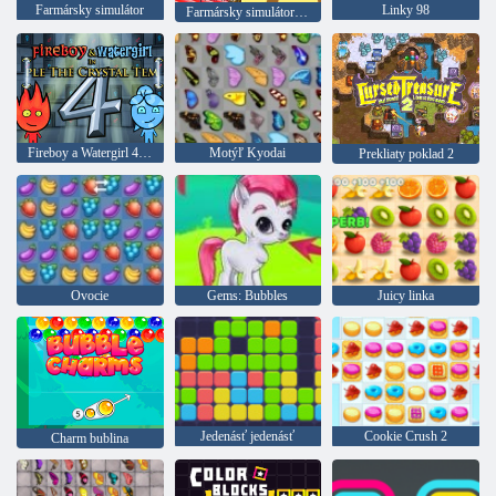
Farmársky simulátor
Linky 98
Farmársky simulátor 3D
Fireboy a Watergirl 4: Crystal Temple
Motýľ Kyodai
Prekliaty poklad 2
Ovocie
Gems: Bubbles
Juicy linka
Jedenásť jedenásť
Cookie Crush 2
Charm bublina