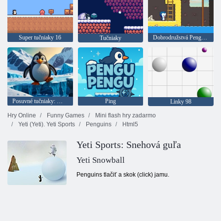
Super tučniaky 16
Dobrodružstvá Penguin Niels
Tučniaky
Posuvné tučniaky: Mincovňa
Ping
Linky 98
Hry Online
Funny Games
Mini flash hry zadarmo
Yeti (Yeti). Yeti Sports
Penguins
Html5
Yeti Sports: Snehová guľa
Yeti Snowball
Penguins tlačiť a skok (click) jamu.