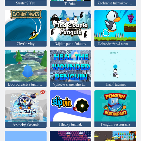
Stratený Yeti
Zachráňte tučniakov z ich klietky
Tučniak
Chyťte vlny
Nájdite pár tučniakov
Dobrodružstvá tučniakov
Dobrodružstvá tučniakov
Vyliečte zraneného tučniaka
Tlačiť tučniak
Hladký tučniak
Penguin reštaurácia
Arktický škriatok