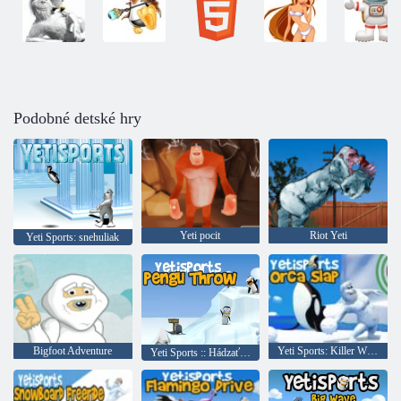
Podobné detské hry
Yeti pocit
Riot Yeti
Yeti Sports: snehuliak
Bigfoot Adventure
Yeti Sports: Killer Whale
Yeti Sports :: Hádzať tučniak