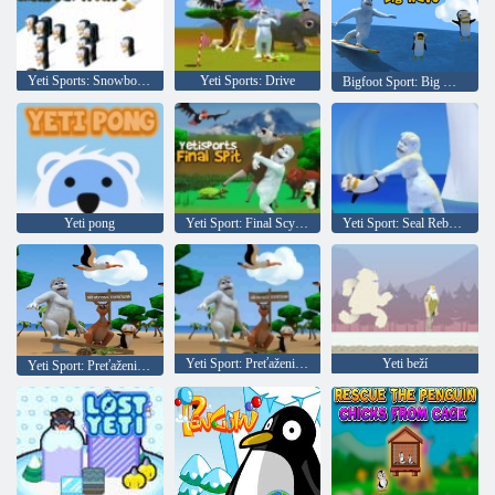
Yeti Sports: Snowboard Freeride
Yeti Sports: Drive
Bigfoot Sport: Big Wave
Yeti pong
Yeti Sport: Final Scythe
Yeti Sport: Seal Rebound
Yeti Sport: Preťaženie Albatrosu
Yeti beží
Yeti Sport: Preťaženie Albatrosu