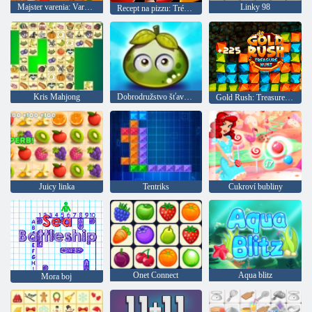
Majster varenia: Varenie a relax
Linky 98
Recept na pizzu: Tréning pamäte
Kris Mahjong
Dobrodružstvo šťavnatých bobúľ
Gold Rush: Treasure Hunter
Juicy linka
Tentriks
Cukroví bubliny
Onet Connect
Aqua blitz
Mora boj