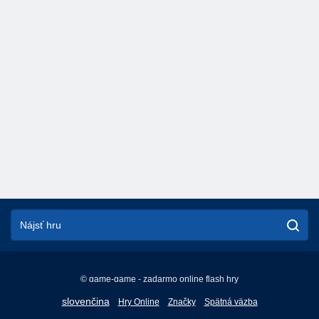
© game-game - zadarmo online flash hry
English
slovenčina
Hry Online
Značky
Spätná väzba