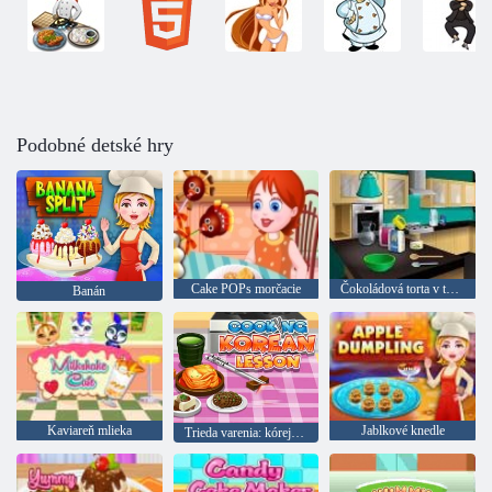
Podobné detské hry
Cake POPs morčacie
Čokoládová torta v tvare motýľa: Varenie s Emmou
Banán
Kaviareň mlieka
Jablkové knedle
Trieda varenia: kórejčina