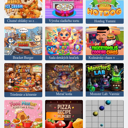
Chutné oblátky so zmrzlinou
Výroba sladkého tortu
Hotdog Yummi
Bracket Burger
Sada detských hračiek
Kulinársky chaos v Tractopolise
Merač kotla
Monster Lab: Varenie
Triedenie a kŕmenie