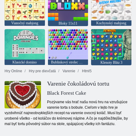
Vianočný mahjong
Kuchynský mahjong
Bloky 11x11
Klasické domino
Bublinkový strelec HTML5
Klenoty Blitz 3
Hry Online
Hry pre dievčatá
Varenie
Html5
Varenie čokoládovú tortu
Black Forest Cake
Pozývame vás hrať našu novú hru na vzrušujúce
varenie torta s bobule. Cieľom v tejto hre je
vyzdvihnúť najneobvyklejších recept na varenie ovocný koláč. Musí byť
urobené všetko - od koláčov do krémovej náplne. A čo je najdôležitejšie, by
mal byť tortu pôvodný súbor na stole, spájajúcej všetky ich fantáziu.